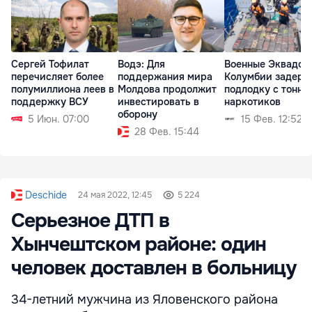
Сергей Тофилат
Водэ: Для
Военные Эквадор
перечисляет более
поддержания мира
Колумбии задерж
полумиллиона леев в
Молдова продолжит
подлодку с тонна
поддержку ВСУ
инвестировать в
наркотиков
оборону
5 Июн. 07:00
15 Фев. 12:52
28 Фев. 15:44
Deschide
24 мая 2022, 12:45
5 224
Серьезное ДТП в
Хынчештском районе: один
человек доставлен в больницу
34-летний мужчина из Яловенского района