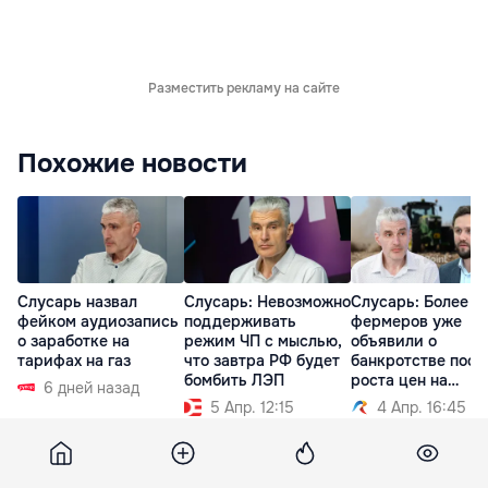
Разместить рекламу на сайте
Похожие новости
Слусарь назвал
Слусарь: Невозможно
Слусарь: Более 2
фейком аудиозапись
поддерживать
фермеров уже
о заработке на
режим ЧП с мыслью,
объявили о
тарифах на газ
что завтра РФ будет
банкротстве посл
бомбить ЛЭП
роста цен на
6 дней назад
дизтопливо
5 Апр. 12:15
4 Апр. 16:45