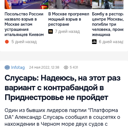
Посольство России
В Москве прогремел
Бомбу в ресторан
назвало взрыв в
мощный взрыв в
центре Москвы, г
Москве актом
ресторане
погибли три
устрашения
человека, пронес
7 дней назад
итальянцев Киевом
женщина
5 дней назад
6 дней назад
Infotag
24 мая 2022, 12:38
5 431
Слусарь: Надеюсь, на этот раз
вариант с контрабандой в
Приднестровье не пройдет
Один из бывших лидеров партии "Платформа
DA" Александр Слусарь сообщил в соцсетях о
нахождении в Черном море двух судов с