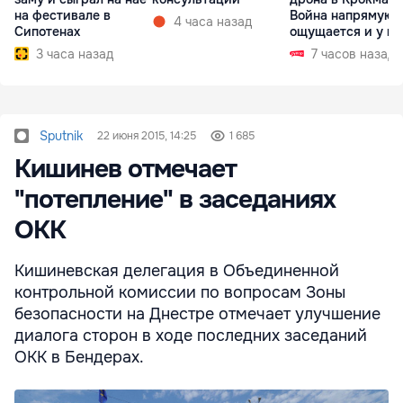
на фестивале в
Война напрямую
4 часа назад
Сипотенах
ощущается и у на
3 часа назад
7 часов назад
Sputnik
22 июня 2015, 14:25
1 685
Кишинев отмечает
"потепление" в заседаниях
ОКК
Кишиневская делегация в Объединенной
контрольной комиссии по вопросам Зоны
безопасности на Днестре отмечает улучшение
диалога сторон в ходе последних заседаний
ОКК в Бендерах.