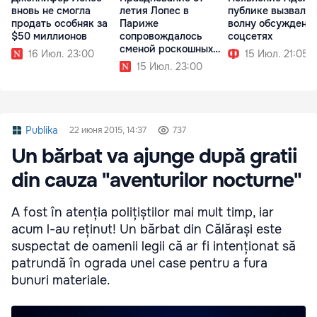
вновь не смогла
летия Лопес в
публике вызвало
продать особняк за
Париже
волну обсуждени
$50 миллионов
сопровождалось
соцсетях
сменой роскошных
16 Июл. 23:00
15 Июл. 21:05
образов
15 Июл. 23:00
Publika
22 июня 2015, 14:37
737
Un bărbat va ajunge după gratii
din cauza "aventurilor nocturne"
A fost în atenția polițiștilor mai mult timp, iar
acum l-au reținut! Un bărbat din Călărași este
suspectat de oamenii legii că ar fi intenționat să
patrundă în ograda unei case pentru a fura
bunuri materiale.