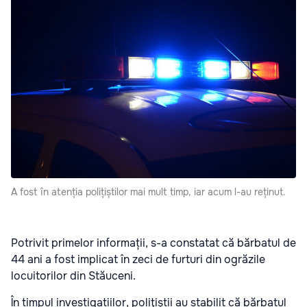
A fost în atenția polițiștilor mai mult timp, iar acum l-au reținut.
Potrivit primelor informații, s-a constatat că bărbatul de
44 ani a fost implicat în zeci de furturi din ogrăzile
locuitorilor din Stăuceni.
În timpul investigațiilor, poliţiştii au stabilit că bărbatul