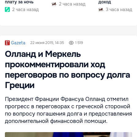
плату за ночь
доход
2 часа назад
2 часа назад
3 часа назад
Gazeta
22 июня 2015, 14:35
1 519
Олланд и Меркель
прокомментировали ход
переговоров по вопросу долга
Греции
Президент Франции Франсуа Олланд отметил
прогресс в переговорах с греческой стороной
по вопросу погашения долга и предоставления
дополнительной финансовой помощи.