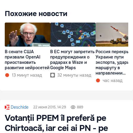
Похожие новости
В сенате США
В ЕС могут запретить
Россия перекрыв
призвали OpenAI
предупреждения о
Украине пути
приостановить
радарах в Waze и
экспорта, ударив
развитие нейросетей
Google Maps
маршруту в
направлении
13 минут назад
32 минуты назад
Молдовы
час назад
Deschide
22 июня 2015, 14:29
889
Votanții PPEM îl preferă pe
Chirtoacă, iar cei ai PN - pe