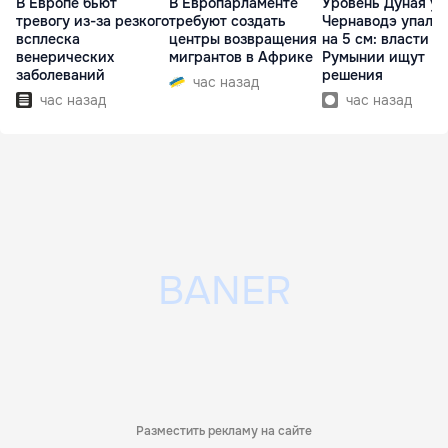
В Европе бьют
В Европарламенте
Уровень Дуная у
тревогу из-за резкого
требуют создать
Чернаводэ упал 
всплеска
центры возвращения
на 5 см: власти
венерических
мигрантов в Африке
Румынии ищут
заболеваний
решения
час назад
час назад
час назад
Разместить рекламу на сайте