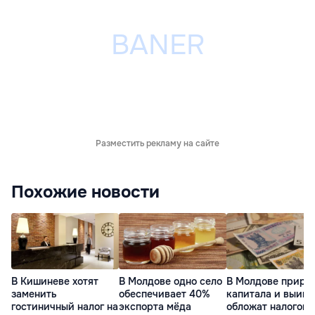
Разместить рекламу на сайте
Похожие новости
В Кишиневе хотят
В Молдове одно село
В Молдове приро
заменить
обеспечивает 40%
капитала и выиг
гостиничный налог на
экспорта мёда
обложат налогом 