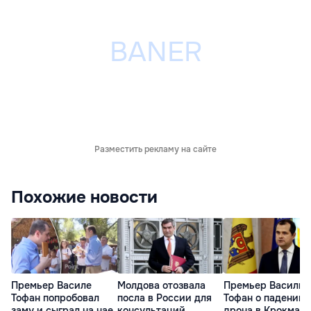
Разместить рекламу на сайте
Похожие новости
Премьер Василе
Молдова отозвала
Премьер Василий
Тофан попробовал
посла в России для
Тофан о падении
заму и сыграл на нае
консультаций
дрона в Крокмазе