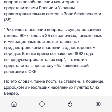
вопрос о возобновлении мониторинга
представителями России и Украины
правоохранительных постов в Зоне безопасности
(ЗБ).
"Речь идет о решении вопроса с существованием
с конца 90-х годов в ЗБ пограничных, таможенных
и миграционных постов, выставленных
приднестровскими властями в одностороннем
порядке. В то же время соглашение 1992 года
не предусматривает таких мер", — отметил
представитель пресс-службы кишиневской
делегации в ОКК.
По его словам, такие посты выставлены в Кошнице,
Дороцком и небольших населенных пунктах близ
Бендер.
"Эти посты затрудняют передвижение граждан
и перевоз товаров в ЗБ", — заявил собеседник