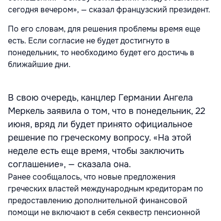
сегодня вечером», — сказал французский президент.
По его словам, для решения проблемы время еще
есть. Если согласие не будет достигнуто в
понедельник, то необходимо будет его достичь в
ближайшие дни.
В свою очередь, канцлер Германии Ангела
Меркель заявила о том, что в понедельник, 22
июня, вряд ли будет принято официальное
решение по греческому вопросу. «На этой
неделе есть еще время, чтобы заключить
соглашение», — сказала она.
Ранее сообщалось, что новые предложения
греческих властей международным кредиторам по
предоставлению дополнительной финансовой
помощи не включают в себя секвестр пенсионной