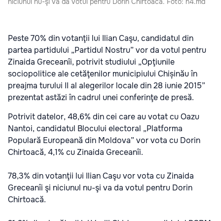
niciunul nu-şi va da votul pentru Dorin Chirtoacă. Foto: n4.md
Peste 70% din votanţii lui Ilian Caşu, candidatul din
partea partidului „Partidul Nostru” vor da votul pentru
Zinaida Greceanîi, potrivit studiului „Opţiunile
sociopolitice ale cetăţenilor municipiului Chișinău în
preajma turului II al alegerilor locale din 28 iunie 2015”
prezentat astăzi în cadrul unei conferinţe de presă.
Potrivit datelor, 48,6% din cei care au votat cu Oazu
Nantoi, candidatul Blocului electoral „Platforma
Populară Europeană din Moldova” vor vota cu Dorin
Chirtoacă, 4,1% cu Zinaida Greceanîi.
78,3% din votanţii lui Ilian Caşu vor vota cu Zinaida
Greceanîi şi niciunul nu-şi va da votul pentru Dorin
Chirtoacă.