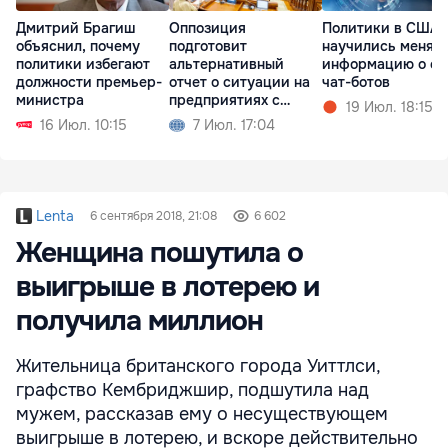
Дмитрий Брагиш
Оппозиция
Политики в США
объяснил, почему
подготовит
научились менят
политики избегают
альтернативный
информацию о се
должности премьер-
отчет о ситуации на
чат-ботов
министра
предприятиях с
19 Июл. 18:15
госкапиталом
16 Июл. 10:15
7 Июл. 17:04
Lenta
6 сентября 2018, 21:08
6 602
Женщина пошутила о
выигрыше в лотерею и
получила миллион
Жительница британского города Уиттлси,
графство Кембриджшир, подшутила над
мужем, рассказав ему о несуществующем
выигрыше в лотерею, и вскоре действительно