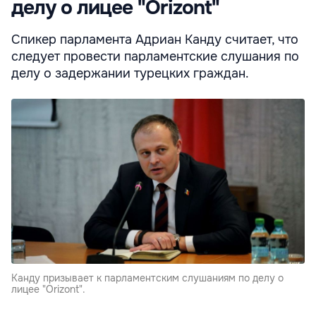
делу о лицее "Orizont"
Спикер парламента Адриан Канду считает, что
следует провести парламентские слушания по
делу о задержании турецких граждан.
Канду призывает к парламентским слушаниям по делу о
лицее "Orizont".