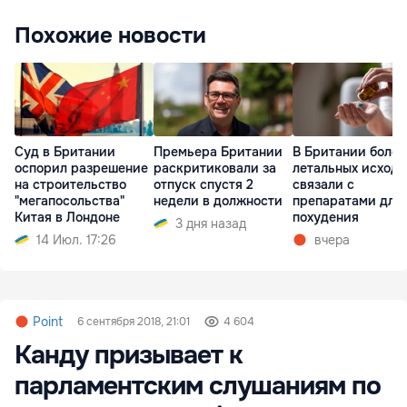
Похожие новости
Суд в Британии
Премьера Британии
В Британии более
оспорил разрешение
раскритиковали за
летальных исходо
на строительство
отпуск спустя 2
связали с
"мегапосольства"
недели в должности
препаратами для
Китая в Лондоне
похудения
3 дня назад
14 Июл. 17:26
вчера
Point
6 сентября 2018, 21:01
4 604
Канду призывает к
парламентским слушаниям по