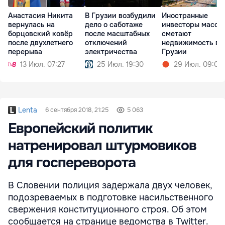
Анастасия Никита
В Грузии возбудили
Иностранные
вернулась на
дело о саботаже
инвесторы массо
борцовский ковёр
после масштабных
сметают
после двухлетнего
отключений
недвижимость в
перерыва
электричества
Грузии
13 Июл. 07:27
25 Июл. 19:30
29 Июл. 09:05
Lenta
6 сентября 2018, 21:25
5 063
Европейский политик
натренировал штурмовиков
для госпереворота
В Словении полиция задержала двух человек,
подозреваемых в подготовке насильственного
свержения конституционного строя. Об этом
сообщается на странице ведомства в Twitter.