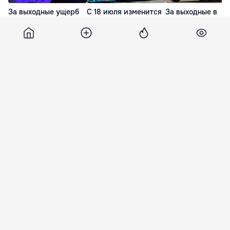
За выходные ущерб
С 18 июля изменится
За выходные в
от телефонных
расписание автобуса
Молдове выявили
мошенников
№33 по выходным
трёх водителей п
превысил 2 миллиона
воздействием
17 Июл. 22:16
леев
наркотиков
20 Июл. 14:26
13 Июл. 22:11
Korrespondent
6 сентября 2018, 20:47
4 615
Эксперты назвали самый
любимый город миллионеров
Издание Bloomberg назвало город, который
является самым любимым среди миллионеров.
Как оказалось, наибольшее их количество
проживает в Гонконге.