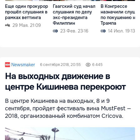
Еще один прокурор
Гаагский суд начал
В Конгрессе
прошёл слушания в
слушания по делу
назначили слуша
рамках веттинга
экс-президента
по покушению на
Филиппин
Трампа
29 Мая. 21:09
23 Фев. 23:16
14 Июл. 19:13
Newsmaker
6 сентября 2018, 20:55
6 445
На выходных движение в
центре Кишинева перекроют
В центре Кишинева на выходных, 8 и 9
сентября, пройдет фестиваль вина MustFest —
2018, организованный комбинатом Cricova.