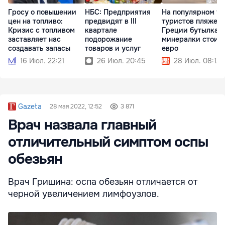
Гросу о повышении
НБС: Предприятия
На популярном у
цен на топливо:
предвидят в III
туристов пляже в
Кризис с топливом
квартале
Греции бутылка
заставляет нас
подорожание
минералки стоит 
создавать запасы
товаров и услуг
евро
16 Июл. 22:21
26 Июл. 20:45
28 Июл. 08:12
Gazeta
28 мая 2022, 12:52
3 871
Врач назвала главный
отличительный симптом оспы
обезьян
Врач Гришина: оспа обезьян отличается от
черной увеличением лимфоузлов.