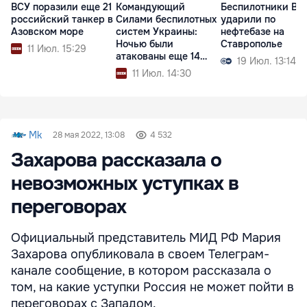
ВСУ поразили еще 21
Командующий
Беспилотники ВС
российский танкер в
Силами беспилотных
ударили по
Азовском море
систем Украины:
нефтебазе на
Ночью были
Ставрополье
11 Июл. 15:29
атакованы еще 14
19 Июл. 13:14
судов РФ
11 Июл. 14:30
Mk
28 мая 2022, 13:08
4 532
Захарова рассказала о
невозможных уступках в
переговорах
Официальный представитель МИД РФ Мария
Захарова опубликовала в своем Телеграм-
канале сообщение, в котором рассказала о
том, на какие уступки Россия не может пойти в
переговорах с Западом.