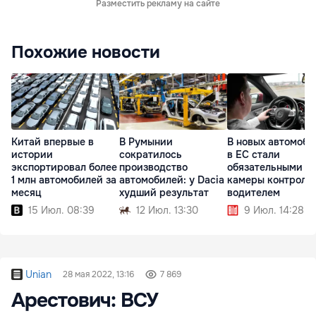
Разместить рекламу на сайте
Похожие новости
Китай впервые в
В Румынии
В новых автомоби
истории
сократилось
в ЕС стали
экспортировал более
производство
обязательными
1 млн автомобилей за
автомобилей: у Dacia
камеры контроля 
месяц
худший результат
водителем
15 Июл. 08:39
12 Июл. 13:30
9 Июл. 14:28
Unian
28 мая 2022, 13:16
7 869
Арестович: ВСУ