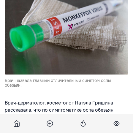
Врач назвала главный отличительный симптом оспы
обезьян.
Врач-дерматолог, косметолог Натэла Гришина
рассказала, что по симптоматике оспа обезьян
отличается от черной оспы лимфаденопатией, то
есть ярко выраженным увеличением размеров
лимфоузлов. Об этом сообщает
gazeta.ru
со ссылкой