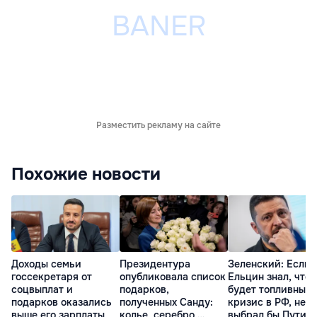
Разместить рекламу на сайте
Похожие новости
Доходы семьи
Президентура
Зеленский: Если 
госсекретаря от
опубликовала список
Ельцин знал, что
соцвыплат и
подарков,
будет топливный
подарков оказались
полученных Санду:
кризис в РФ, не
выше его зарплаты
колье, серебро,
выбрал бы Путин