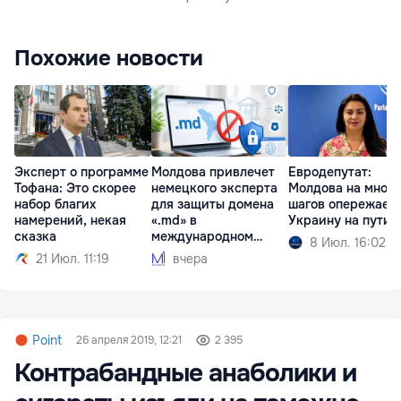
Похожие новости
Эксперт о программе
Молдова привлечет
Евродепутат:
Тофана: Это скорее
немецкого эксперта
Молдова на много
набор благих
для защиты домена
шагов опережает
намерений, некая
«.md» в
Украину на пути 
сказка
международном
8 Июл. 16:02
споре
21 Июл. 11:19
вчера
Point
26 апреля 2019, 12:21
2 395
Контрабандные анаболики и