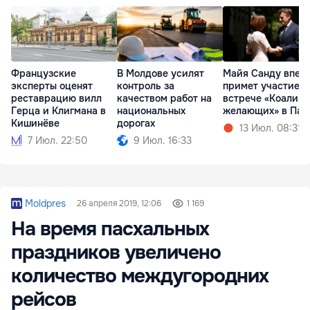
Французские
В Молдове усилят
Майя Санду впер
эксперты оценят
контроль за
примет участие в
реставрацию вилл
качеством работ на
встрече «Коалиц
Герца и Клигмана в
национальных
желающих» в Па
Кишинёве
дорогах
13 Июл. 08:31
7 Июл. 22:50
9 Июл. 16:33
Moldpres
26 апреля 2019, 12:06
1 169
На время пасхальных
праздников увеличено
количество междугородних
рейсов