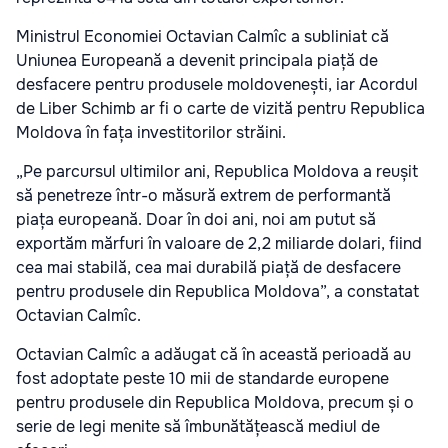
Ministrul Economiei Octavian Calmîc a subliniat că
Uniunea Europeană a devenit principala piață de
desfacere pentru produsele moldovenești, iar Acordul
de Liber Schimb ar fi o carte de vizită pentru Republica
Moldova în fața investitorilor străini.
„Pe parcursul ultimilor ani, Republica Moldova a reușit
să penetreze într-o măsură extrem de performantă
piața europeană. Doar în doi ani, noi am putut să
exportăm mărfuri în valoare de 2,2 miliarde dolari, fiind
cea mai stabilă, cea mai durabilă piață de desfacere
pentru produsele din Republica Moldova”, a constatat
Octavian Calmîc.
Octavian Calmîc a adăugat că în această perioadă au
fost adoptate peste 10 mii de standarde europene
pentru produsele din Republica Moldova, precum și o
serie de legi menite să îmbunătățească mediul de