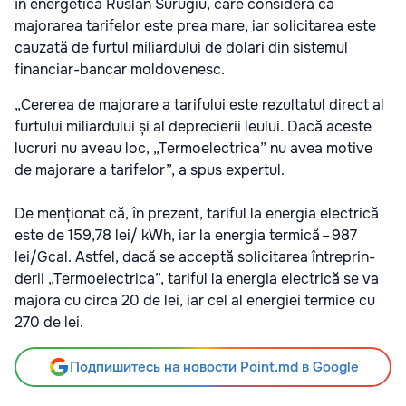
în energetică Ruslan Surugiu, care consideră că
majorarea tarifelor este prea mare, iar solicitarea este
cauzată de furtul miliardului de dolari din sistemul
financiar-bancar moldovenesc.
„Cererea de majorare a tarifului este rezultatul direct al
furtului miliardului și al deprecierii leului. Dacă aceste
lucruri nu aveau loc, „Termoelectrica” nu avea motive
de majorare a tarifelor”, a spus expertul.
De menționat că, în pre­zent, tari­ful la ener­gia elec­trică
este de 159,78 lei/ kWh, iar la ener­gia ter­mică – 987
lei/Gcal. Ast­fel, dacă se acceptă soli­ci­ta­rea între­prin­
de­rii „Ter­mo­e­lec­trica”, tari­ful la ener­gia elec­trică se va
majora cu circa 20 de lei, iar cel al ener­giei ter­mice cu
270 de lei.
Подпишитесь на новости Point.md в Google