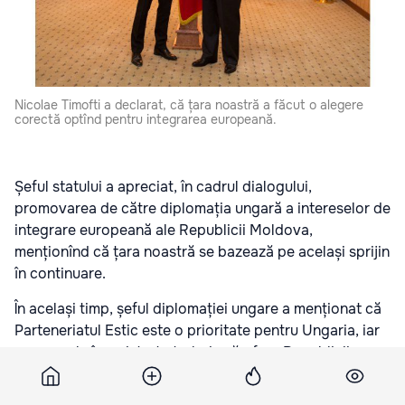
Nicolae Timofti a declarat, că țara noastră a făcut o alegere
corectă optînd pentru integrarea europeană.
Șeful statului a apreciat, în cadrul dialogului,
promovarea de către diplomația ungară a intereselor de
integrare europeană ale Republicii Moldova,
menționînd că țara noastră se bazează pe același sprijin
în continuare.
În același timp, șeful diplomației ungare a menționat că
Parteneriatul Estic este o prioritate pentru Ungaria, iar
progresele înregistrate trebuie să ofere Republicii
Moldova posibilitatea de integrare în UE, într-un timp
proxim.