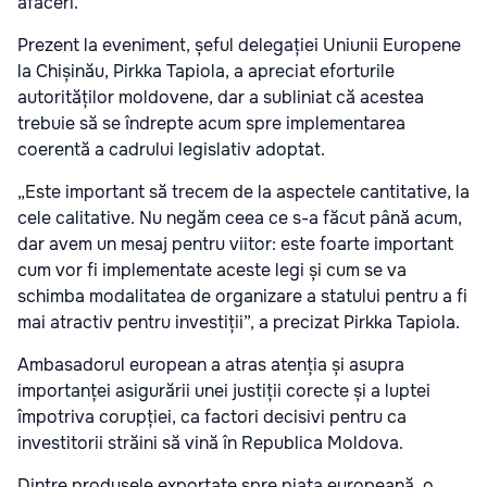
afaceri.
Prezent la eveniment, șeful delegației Uniunii Europene
la Chișinău, Pirkka Tapiola, a apreciat eforturile
autorităților moldovene, dar a subliniat că acestea
trebuie să se îndrepte acum spre implementarea
coerentă a cadrului legislativ adoptat.
„Este important să trecem de la aspectele cantitative, la
cele calitative. Nu negăm ceea ce s-a făcut până acum,
dar avem un mesaj pentru viitor: este foarte important
cum vor fi implementate aceste legi și cum se va
schimba modalitatea de organizare a statului pentru a fi
mai atractiv pentru investiții”, a precizat Pirkka Tapiola.
Ambasadorul european a atras atenția și asupra
importanței asigurării unei justiții corecte și a luptei
împotriva corupției, ca factori decisivi pentru ca
investitorii străini să vină în Republica Moldova.
Dintre produsele exportate spre piața europeană, o