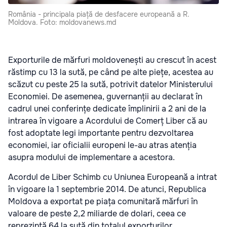
România - principala piață de desfacere europeană a R.
Moldova. Foto: moldovanews.md
Exporturile de mărfuri moldovenești au crescut în acest
răstimp cu 13 la sută, pe când pe alte piețe, acestea au
scăzut cu peste 25 la sută, potrivit datelor Ministerului
Economiei. De asemenea, guvernanții au declarat în
cadrul unei conferințe dedicate împlinirii a 2 ani de la
intrarea în vigoare a Acordului de Comerț Liber că au
fost adoptate legi importante pentru dezvoltarea
economiei, iar oficialii europeni le-au atras atenția
asupra modului de implementare a acestora.
Acordul de Liber Schimb cu Uniunea Europeană a intrat
în vigoare la 1 septembrie 2014. De atunci, Republica
Moldova a exportat pe piața comunitară mărfuri în
valoare de peste 2,2 miliarde de dolari, ceea ce
reprezintă 64 la sută din totalul exporturilor.