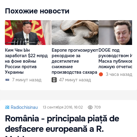
Похожие новости
Ким Чен Ын
Европе прогнозируют
DOGE под
заработал $22 млрд
рекордное за
руководством Ил
на фоне войны
десятилетие
Маска публикова
России против
снижение
ложную отчетнос
Украины
производства сахара
3 часа назад
7 минут назад
47 минут назад
Radiochisinau
13 сентября 2016, 16:02
709
România - principala piață de
desfacere europeană a R.