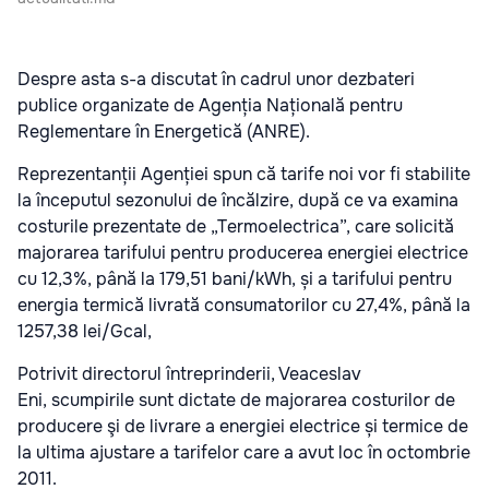
Despre asta s-a discutat în cadrul unor dezbateri
publice organizate de Agenția Națională pentru
Reglementare în Energetică (ANRE).
Reprezentanții Agenției spun că tarife noi vor fi stabilite
la începutul sezonului de încălzire, după ce va examina
costurile prezentate de „Termoelectrica”, care solicită
majorarea tarifului pentru producerea energiei electrice
cu 12,3%, până la 179,51 bani/kWh, și a tarifului pentru
energia termică livrată consumatorilor cu 27,4%, până la
1257,38 lei/Gcal,
Potrivit directorul întreprinderii, Veaceslav
Eni, scumpirile sunt dictate de majorarea cos­tu­ri­lor de
producere şi de livrare a energiei electrice și termice de
la ultima ajustare a tarifelor care a avut loc în octombrie
2011.