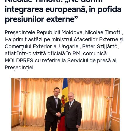
integrarea europeană, în pofida
presiunilor externe”
Președintele Republicii Moldova, Nicolae Timofti,
l-a primit astăzi pe ministrul Afacerilor Externe şi
Comerţului Exterior al Ungariei, Péter Szijjártó,
aflat într-o vizită oficială în RM, comunică
MOLDPRES cu referire la Serviciul de presă al
Președinției.