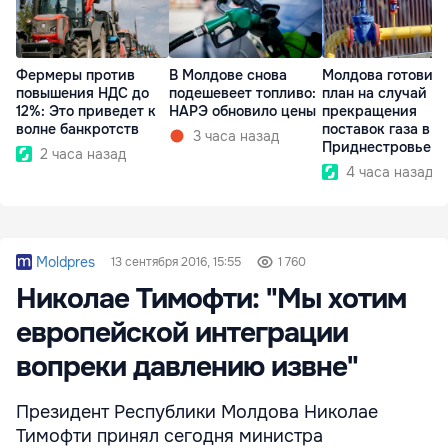
Фермеры против
В Молдове снова
Молдова готовит
повышения НДС до
подешевеет топливо:
план на случай
12%: Это приведет к
НАРЭ обновило цены
прекращения
волне банкротств
поставок газа в
3 часа назад
Приднестровье
2 часа назад
4 часа назад
Moldpres
13 сентября 2016, 15:55
1 760
Николае Тимофти: "Мы хотим
европейской интеграции
вопреки давлению извне"
Президент Республики Молдова Николае
Тимофти принял сегодня министра