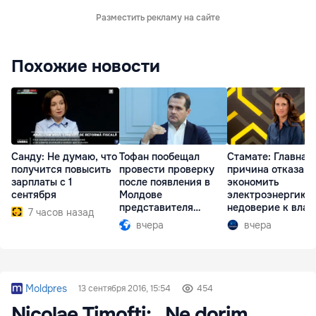
Разместить рекламу на сайте
Похожие новости
Санду: Не думаю, что
Тофан пообещал
Стамате: Главная
получится повысить
провести проверку
причина отказа
зарплаты с 1
после появления в
экономить
сентября
Молдове
электроэнергию 
представителя
недоверие к влас
7 часов назад
Южной Осетии
вчера
вчера
Moldpres
13 сентября 2016, 15:54
454
Nicolae Timofti: „Ne dorim