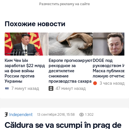
Разместить рекламу на сайте
Похожие новости
Ким Чен Ын
Европе прогнозируют
DOGE под
заработал $22 млрд
рекордное за
руководством Ил
на фоне войны
десятилетие
Маска публикова
России против
снижение
ложную отчетнос
Украины
производства сахара
3 часа назад
7 минут назад
47 минут назад
Independent
13 сентября 2016, 15:58
1 302
Căldura se va scumpi în prag de