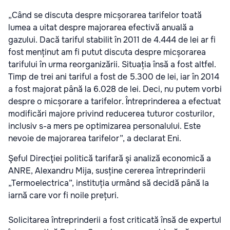
„Când se discuta despre micșorarea tarifelor toată
lumea a uitat despre majorarea efectivă anuală a
gazului. Dacă tariful stabilit în 2011 de 4.444 de lei ar fi
fost menținut am fi putut discuta despre micșorarea
tarifului în urma reorganizării. Situația însă a fost altfel.
Timp de trei ani tariful a fost de 5.300 de lei, iar în 2014
a fost majorat până la 6.028 de lei. Deci, nu putem vorbi
despre o micșorare a tarifelor. Întreprinderea a efectuat
modificări majore privind reducerea tuturor costurilor,
inclusiv s-a mers pe optimizarea personalului. Este
nevoie de majorarea tarifelor”, a declarat Eni.
Şeful Direcţiei politică tarifară şi analiză economică a
ANRE, Alexandru Mija, susține cererea întreprinderii
„Termoelectrica”, instituția urmând să decidă până la
iarnă care vor fi noile prețuri.
Solicitarea întreprinderii a fost criticată însă de expertul