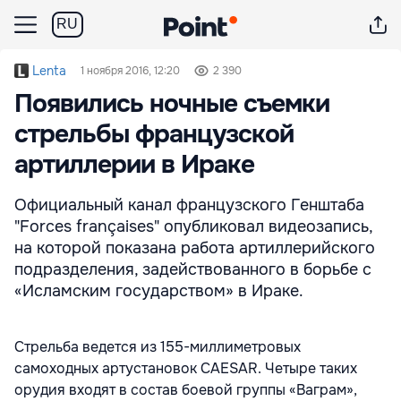
RU
Lenta
1 ноября 2016, 12:20
2 390
Появились ночные съемки
стрельбы французской
артиллерии в Ираке
Официальный канал французского Генштаба
"Forces françaises" опубликовал видеозапись,
на которой показана работа артиллерийского
подразделения, задействованного в борьбе с
«Исламским государством» в Ираке.
Стрельба ведется из 155-миллиметровых
самоходных артустановок CAESAR. Четыре таких
орудия входят в состав боевой группы «Ваграм»,