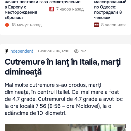
начнет поставки газа
землетрясение
массированный у
в Европу с
по Одессе:
7 часов назад
месторождения
пострадали 8
«Кронос»
человек
18 минут назад
8 часов назад
Independent
1 ноября 2016, 12:10
762
Cutremure în lanţ în Italia, marţi
dimineaţă
Mai multe cutremure s-au produs, marţi
dimineaţă, în centrul Italiei. Cel mai mare a fost
de 4,7 grade. Cutremurul de 4,7 grade a avut loc
la ora locală 7:56 (8:56 – ora Moldovei), la o
adâncime de 10 kilometri.