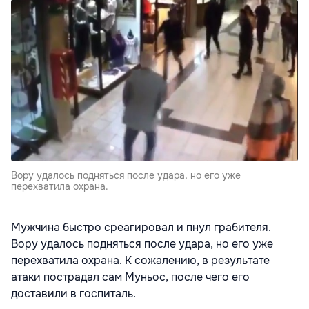
Вору удалось подняться после удара, но его уже
перехватила охрана.
Мужчина быстро среагировал и пнул грабителя.
Вору удалось подняться после удара, но его уже
перехватила охрана. К сожалению, в результате
атаки пострадал сам Муньос, после чего его
доставили в госпиталь.