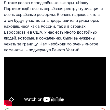
Я тоже делаю определённые выводы. «Нашу
Партию» ждёт очень серьёзная реструктуризация и
очень серьёзные реформы. Я очень надеюсь, что в
этом будут участвовать представители диаспоры,
находящиеся как в России, так и в странах
Евросоюза и в США. У нас есть много достойных
людей, которые, к сожалению, были вынуждены
уехать за границу. Нам необходимо очень многое
поменять», – подчеркнул Ренато Усатый.