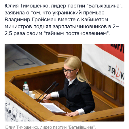
Юлия Тимошенко, лидер партии "Батькiвщина",
заявила о том, что украинский премьер
Владимир Гройсман вместе с Кабинетом
министров поднял зарплаты чиновников в 2—
2,5 раза своим "тайным постановлением".
Юлия Тимошенко, лидер партии "Батькiвщина".