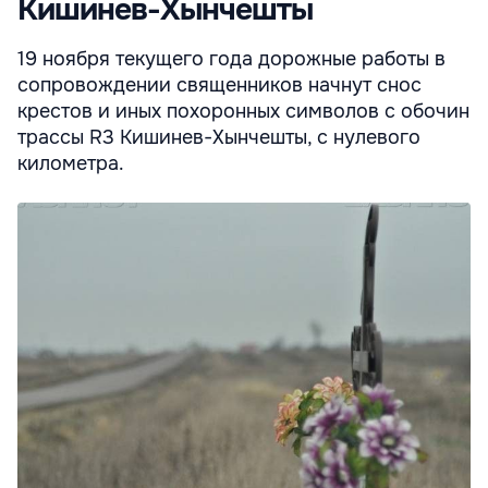
Кишинев-Хынчешты
19 ноября текущего года дорожные работы в
сопровождении священников начнут снос
крестов и иных похоронных символов с обочин
трассы R3 Кишинев-Хынчешты, с нулевого
километра.