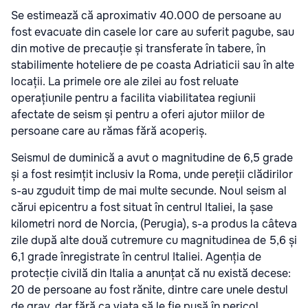
Se estimează că aproximativ 40.000 de persoane au
fost evacuate din casele lor care au suferit pagube, sau
din motive de precauție și transferate în tabere, în
stabilimente hoteliere de pe coasta Adriaticii sau în alte
locații. La primele ore ale zilei au fost reluate
operațiunile pentru a facilita viabilitatea regiunii
afectate de seism și pentru a oferi ajutor miilor de
persoane care au rămas fără acoperiș.
Seismul de duminică a avut o magnitudine de 6,5 grade
și a fost resimțit inclusiv la Roma, unde pereții clădirilor
s-au zguduit timp de mai multe secunde. Noul seism al
cărui epicentru a fost situat în centrul Italiei, la șase
kilometri nord de Norcia, (Perugia), s-a produs la câteva
zile după alte două cutremure cu magnitudinea de 5,6 și
6,1 grade înregistrate în centrul Italiei. Agenția de
protecție civilă din Italia a anunțat că nu există decese:
20 de persoane au fost rănite, dintre care unele destul
de grav, dar fără ca viața să le fie pusă în pericol.