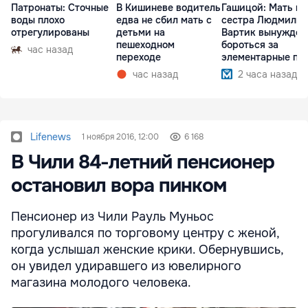
Патронаты: Сточные
В Кишиневе водитель
Гашицой: Мать и
воды плохо
едва не сбил мать с
сестра Людмилы
отрегулированы
детьми на
Вартик вынужден
пешеходном
бороться за
час назад
переходе
элементарные пр
час назад
2 часа назад
Lifenews
1 ноября 2016, 12:00
6 168
В Чили 84-летний пенсионер
остановил вора пинком
Пенсионер из Чили Рауль Муньос
прогуливался по торговому центру с женой,
когда услышал женские крики. Обернувшись,
он увидел удиравшего из ювелирного
магазина молодого человека.