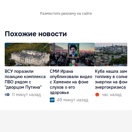
Разместить рекламу на сайте
Похожие новости
ВСУ поразили
СМИ Ирана
Куба нашла замен
позицию комплекса
опубликовали видео
топливу в солнеч
ПВО рядом с
с Хаменеи на фоне
энергии на фоне
"дворцом Путина"
слухов о его
энергокризиса
здоровье
11 минут назад
час назад
49 минут назад