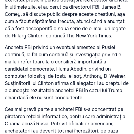
În ultimele zile, ei au cerut ca directorul FBI, James B.
Comey, să discute public despre aceste chestiuni, așa
cum a făcut săptămâna trecută, atunci când a anunțat
că a fost descoperită o nouă serie de e-mail-uri legate
de Hillary Clinton, continuă The New York Times.
Ancheta FBI privind un eventual amestec al Rusiei
continuă, la fel cum continuă și investigația privind e-
mailuri referitoare la o consilieră importantă a
candidatei democrate, Huma Abedin, privind un
computer folosit și de fostul ei soț, Anthony D. Weiner.
Susținătorii lui Clinton afirmă că alegătorii au dreptul de
a cunoaște rezultatele anchetei FBI în cazul lui Trump,
chiar dacă ele nu sunt concludente.
Cea mai gravă parte a anchetei FBI s-a concentrat pe
piratarea rețelei informatice, pentru care administrația
Obama acuză Rusia. Potrivit oficialilor americani,
anchetatorii au devenit tot mai încrezători, pe baza