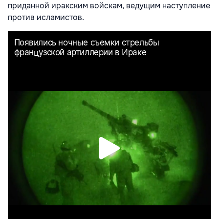
приданной иракским войскам, ведущим наступление
против исламистов.