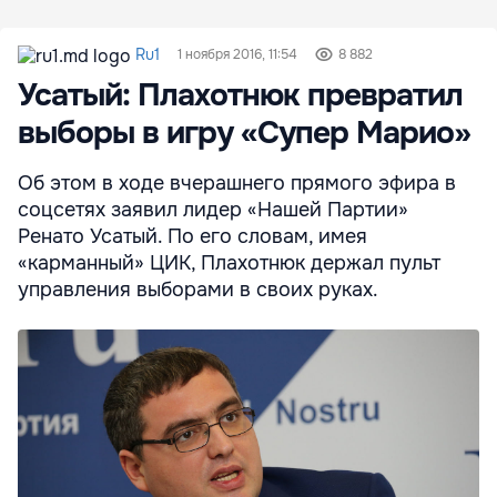
Ru1
1 ноября 2016, 11:54
8 882
Усатый: Плахотнюк превратил
выборы в игру «Супер Марио»
Об этом в ходе вчерашнего прямого эфира в
соцсетях заявил лидер «Нашей Партии»
Ренато Усатый. По его словам, имея
«карманный» ЦИК, Плахотнюк держал пульт
управления выборами в своих руках.