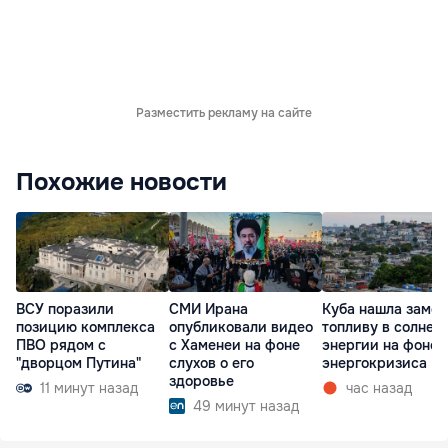
Разместить рекламу на сайте
Похожие новости
ВСУ поразили
СМИ Ирана
Куба нашла замен
позицию комплекса
опубликовали видео
топливу в солнеч
ПВО рядом с
с Хаменеи на фоне
энергии на фоне
"дворцом Путина"
слухов о его
энергокризиса
здоровье
11 минут назад
час назад
49 минут назад