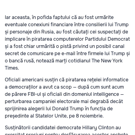
Iar aceasta, în pofida faptului că au fost urmărite
eventuale conexiuni financiare între consilierii lui Trump
și personaje din Rusia, au fost căutați cei suspectați de
implicare în piratarea computerelor Partidului Democrat
și a fost chiar urmărită o pistă privind un posibil canal
secret de comunicare pe e-mail între firmele lui Trump și
o bancă rusă, notează marți cotidianul The New York
Times.
Oficiali americani susțin că piratarea rețelei informatice
a democraților a avut ca scop — după cum sunt acum
de părere FBI-ul și oficiali din domeniul intelligence —
perturbarea campaniei electorale mai degrabă decât
sprijinirea alegerii lui Donald Trump în funcția de
președinte al Statelor Unite, pe 8 noiembrie.
Susținătorii candidatei democrate Hillary Clinton au
exercitat presiuni pentru desfășurarea acestor anchete.