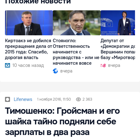
Похожие новости
Киртоакэ не добился
Стояногло:
Депутат от
прекращения дела от
Ответственность
«Демократии дом
2015 года: Спасибо,
начинается с
Вершинин попал 
дорогая власть
руководства - или не
базу «Миротворц
начинается вовсе
10 часов назад
вчера
вчера
Lifenews
1 ноября 2016, 11:50
2 363
Тимошенко: Гройсман и его
шайка тайно подняли себе
зарплаты в два раза