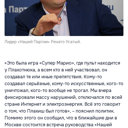
Лидер «Нашей Партии» Ренато Усатый.
«Это была игра «Супер Марио», где пульт находится
у Плахотнюка, а всем кто в ней участвовал, он
создавал те или иные препятствия. Кому-то
создавал серьёзные, кому-то искусственные, кого-то
уничтожал, кого-то вообще не трогал. Мы вчера
фиксировали массу нарушений, отключался по всей
стране Интернет и электроэнергия. Всё это говорит
о том, что Плахиш был готов», – пояснил политик.
Помимо этого он сообщил, что в ближайшие дни в
Москве состоится встреча руководства «Нашей