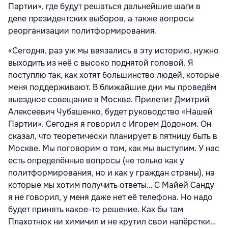
Партии», где будут решаться дальнейшие шаги в
деле президентских выборов, а также вопросы
реорганизации политформирования.
«Сегодня, раз уж мы ввязались в эту историю, нужно
выходить из неё с высоко поднятой головой. Я
поступлю так, как хотят большинство людей, которые
меня поддерживают. В ближайшие дни мы проведём
выездное совещание в Москве. Прилетит Дмитрий
Алексеевич Чубашенко, будет руководство «Нашей
Партии». Сегодня я говорил с Игорем Додоном. Он
сказал, что теоретически планирует в пятницу быть в
Москве. Мы поговорим о том, как мы выступим. У нас
есть определённые вопросы (не только как у
политформирования, но и как у граждан страны), на
которые мы хотим получить ответы… С Майей Санду
я не говорил, у меня даже нет её телефона. Но надо
будет принять какое-то решение. Как бы там
Плахотнюк ни химичил и не крутил свои напёрстки…