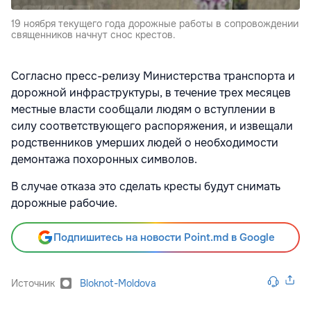
19 ноября текущего года дорожные работы в сопровождении
священников начнут снос крестов.
Согласно пресс-релизу Министерства транспорта и
дорожной инфраструктуры, в течение трех месяцев
местные власти сообщали людям о вступлении в
силу соответствующего распоряжения, и извещали
родственников умерших людей о необходимости
демонтажа похоронных символов.
В случае отказа это сделать кресты будут снимать
дорожные рабочие.
Подпишитесь на новости Point.md в Google
Источник
Bloknot-Moldova