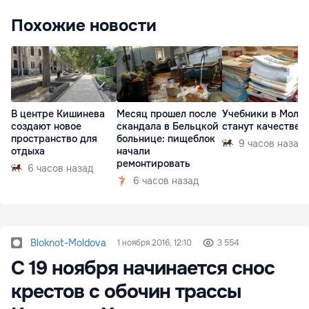
Похожие новости
В центре Кишинева
Месяц прошел после
Учебники в Молд
создают новое
скандала в Бельцкой
станут качествен
пространство для
больнице: пищеблок
9 часов назад
отдыха
начали
ремонтировать
6 часов назад
6 часов назад
Bloknot-Moldova
1 ноября 2016, 12:10
3 554
С 19 ноября начинается снос
крестов с обочин трассы