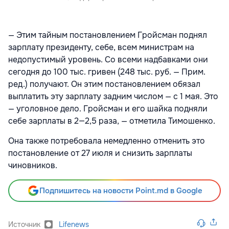
— Этим тайным постановлением Гройсман поднял
зарплату президенту, себе, всем министрам на
недопустимый уровень. Со всеми надбавками они
сегодня до 100 тыс. гривен (248 тыс. руб. — Прим.
ред.) получают. Он этим постановлением обязал
выплатить эту зарплату задним числом — с 1 мая. Это
— уголовное дело. Гройсман и его шайка подняли
себе зарплаты в 2—2,5 раза, — отметила Тимошенко.
Она также потребовала немедленно отменить это
постановление от 27 июля и снизить зарплаты
чиновников.
Подпишитесь на новости Point.md в Google
Источник
Lifenews