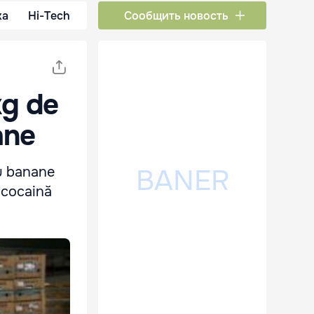
ка
Hi-Tech
Сообщить новость
kg de
ane
cu banane
 cocaină