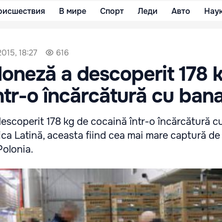
оисшествия
В мире
Спорт
Леди
Авто
Нау
015, 18:27
616
oloneză a descoperit 178 
ntr-o încărcătură cu ban
descoperit 178 kg de cocaină într-o încărcătură 
ca Latină, aceasta fiind cea mai mare captură de
Polonia.