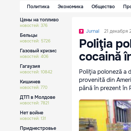
Политика
Экономика
Общество
Пр
Цены на топливо
новостей:
376
21 декабря 2
Jurnal
Бельцы
Poliţia p
новостей:
5726
Газовый кризис
cocaină î
новостей:
406
Гагаузия
Poliţia poloneză a 
новостей:
10842
provenită din Ameri
Кишинев
până în prezent în 
новостей:
770
ДТП в Молдове
новостей:
7821
Нет войне
новостей:
131
Приднестровье