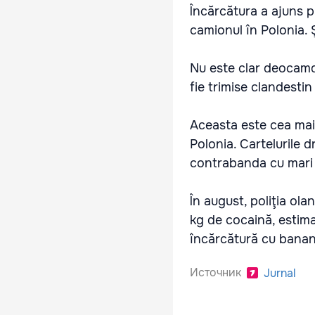
Încărcătura a ajuns p
camionul în Polonia. Ş
Nu este clar deocamd
fie trimise clandestin
Aceasta este cea mai
Polonia. Cartelurile 
contrabanda cu mari 
În august, poliţia ol
kg de cocaină, estima
încărcătură cu banane
Источник
Jurnal