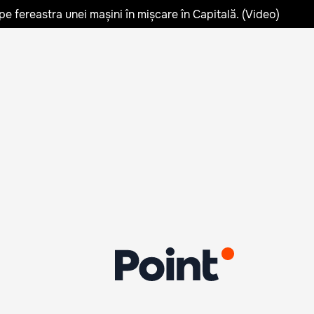
pe fereastra unei mașini în mișcare în Capitală. (Video)