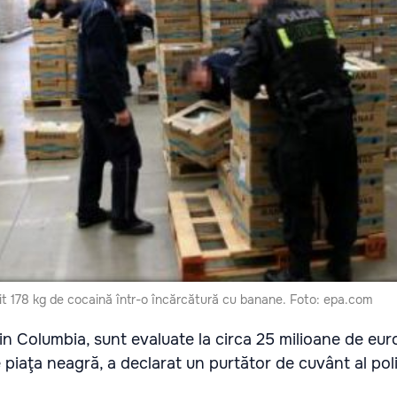
it 178 kg de cocaină într-o încărcătură cu banane. Foto: epa.com
din Columbia, sunt evaluate la circa 25 milioane de eur
 piaţa neagră, a declarat un purtător de cuvânt al poliţ