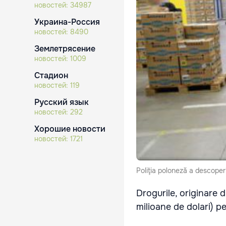
новостей:
34987
Украина-Россия
новостей:
8490
Землетрясение
новостей:
1009
Стадион
новостей:
119
Русский язык
новостей:
292
Хорошие новости
новостей:
1721
Poliţia poloneză a descoper
Drogurile, originare 
milioane de dolari) pe