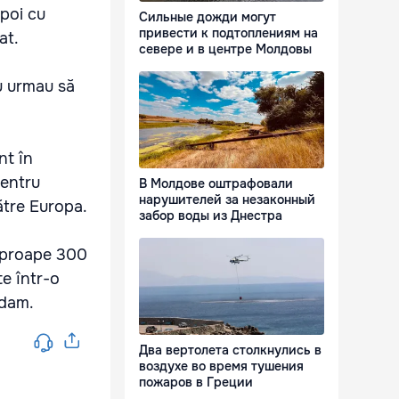
apoi cu
Сильные дожди могут
привести к подтоплениям на
at.
севере и в центре Молдовы
u urmau să
nt în
pentru
В Молдове оштрафовали
нарушителей за незаконный
ătre Europa.
забор воды из Днестра
 aproape 300
te într-o
rdam.
Два вертолета столкнулись в
воздухе во время тушения
пожаров в Греции