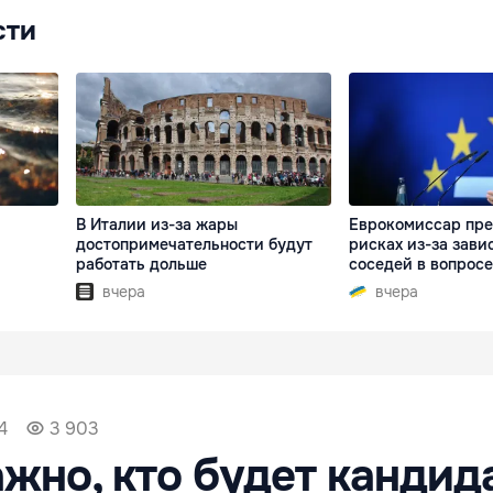
сти
В Италии из-за жары
Еврокомиссар пре
достопримечательности будут
рисках из-за зави
работать дольше
соседей в вопросе
вчера
вчера
4
3 903
ажно, кто будет кандид