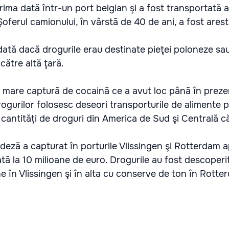
rima dată într-un port belgian şi a fost transportată 
oferul camionului, în vârstă de 40 de ani, a fost arest
ată dacă drogurile erau destinate pieţei poloneze sa
 către altă ţară.
 mare captură de cocaină ce a avut loc până în preze
drogurilor folosesc deseori transporturile de alimente 
cantităţi de droguri din America de Sud şi Centrală c
andeză a capturat în porturile Vlissingen şi Rotterdam
tă la 10 milioane de euro. Drogurile au fost descoperi
 în Vlissingen şi în alta cu conserve de ton în Rotte