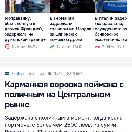
Молдаванку,
В Германии
В Италии задерж
объявленную в
задержали
молдаванина,
розыск Францией,
гражданина Молдовы
осужденного за
задержали на
за шпионаж с
банковское
румынской границе
помощью дрона
мошенничество н
родине
13 Июл. 15:37
17 Июл. 17:00
21 Июл. 17:11
Publika
5 января 2015, 15:47
3 564
Карманная воровка поймана с
поличным на Центральном
рынке
Задержана с поличным в момент, когда крала
портмоне, с более чем 2500 леев, из сумки.