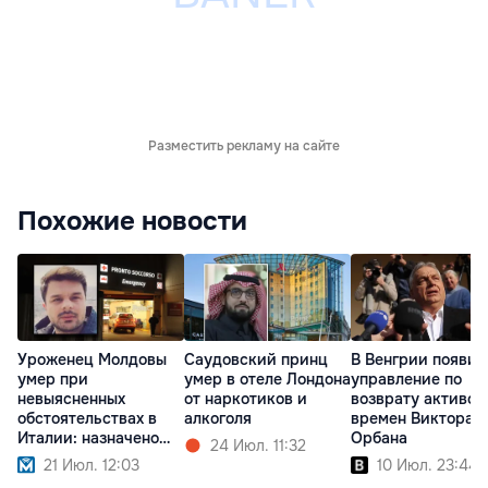
Разместить рекламу на сайте
Похожие новости
Уроженец Молдовы
Саудовский принц
В Венгрии появит
умер при
умер в отеле Лондона
управление по
невыясненных
от наркотиков и
возврату активов
обстоятельствах в
алкоголя
времен Виктора
Италии: назначено
Орбана
24 Июл. 11:32
вскрытие
21 Июл. 12:03
10 Июл. 23:44