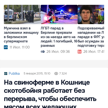
Мужчина взял в
ЛГБТ-парад в
Подозреваемый в
заложники женщину
Берлине прервали
нападении на ЛГБ
в берлинском
из-за наезда авто на
параде в ФРГ уже
супермаркете
людей: 1 погибший, 16
был осужден за
раненых
подготовку терак
11 Июл. 11:00
26 Июл. 09:36
26 Июл. 17:45
Publika
5 января 2015, 15:10
7 324
На свиноферме в Кошнице
скотобойня работает без
перерыва, чтобы обеспечить
мясом всех желающих