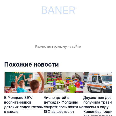
Разместить рекламу на сайте
Похожие новости
В Молдове 89%
Число детей в
Двухлетняя девоч
воспитанников
детсадах Молдовы
получила травму
детских садов готовы
сократилось почти на
головы в саду
к школе
18% за шесть лет
Кишинёва: родит