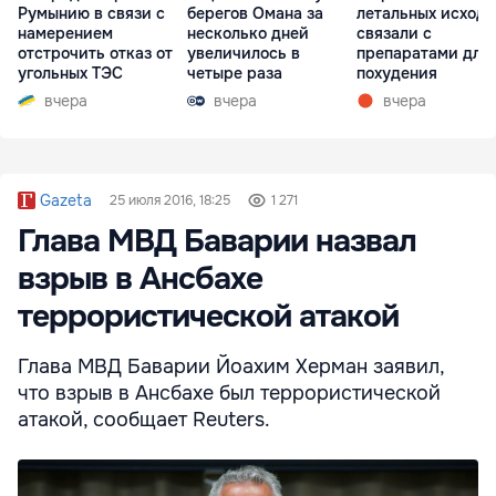
Румынию в связи с
берегов Омана за
летальных исходо
намерением
несколько дней
связали с
отстрочить отказ от
увеличилось в
препаратами для
угольных ТЭС
четыре раза
похудения
вчера
вчера
вчера
Gazeta
25 июля 2016, 18:25
1 271
Глава МВД Баварии назвал
взрыв в Ансбахе
террористической атакой
Глава МВД Баварии Йоахим Херман заявил,
что взрыв в Ансбахе был террористической
атакой, сообщает Reuters.