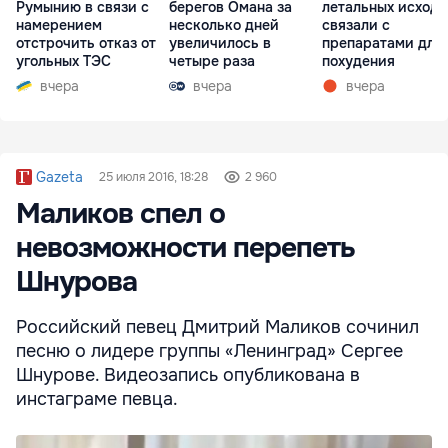
Румынию в связи с
берегов Омана за
летальных исходо
намерением
несколько дней
связали с
отстрочить отказ от
увеличилось в
препаратами для
угольных ТЭС
четыре раза
похудения
вчера
вчера
вчера
Gazeta
25 июля 2016, 18:28
2 960
Маликов спел о
невозможности перепеть
Шнурова
Российский певец Дмитрий Маликов сочинил
песню о лидере группы «Ленинград» Сергее
Шнурове. Видеозапись опубликована в
инстаграме певца.