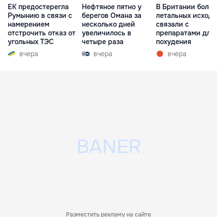
ЕК предостерегла
Нефтяное пятно у
В Британии более
Румынию в связи с
берегов Омана за
летальных исходо
намерением
несколько дней
связали с
отстрочить отказ от
увеличилось в
препаратами для
угольных ТЭС
четыре раза
похудения
вчера
вчера
вчера
Разместить рекламу на сайте