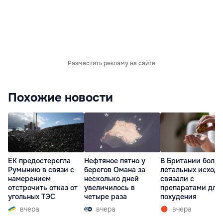
Разместить рекламу на сайте
Похожие новости
ЕК предостерегла
Нефтяное пятно у
В Британии более
Румынию в связи с
берегов Омана за
летальных исходо
намерением
несколько дней
связали с
отстрочить отказ от
увеличилось в
препаратами для
угольных ТЭС
четыре раза
похудения
вчера
вчера
вчера