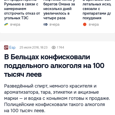
Румынию в связи с
берегов Омана за
летальных исходо
намерением
несколько дней
связали с
отстрочить отказ от
увеличилось в
препаратами для
угольных ТЭС
четыре раза
похудения
вчера
вчера
вчера
Esp
25 июля 2016, 18:23
1 744
В Бельцах конфисковали
поддельного алкоголя на 100
тысяч леев
Разведённый спирт, немного красителя и
ароматизатора, тара, этикетки и акцизные
марки — и водка с коньяком готовы к продаже.
Полицейские конфисковали такого алкоголя
на 100 тысяч леев.