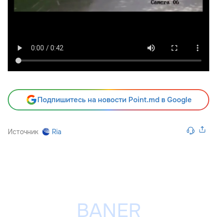
Подпишитесь на новости Point.md в Google
Источник
Ria