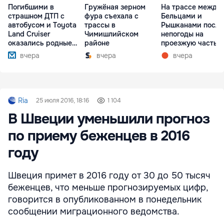
Погибшими в
Гружёная зерном
На трассе между
страшном ДТП с
фура съехала с
Бельцами и
автобусом и Toyota
трассы в
Рышканами после
Land Cruiser
Чимишлийском
непогоды на
оказались родные
районе
проезжую часть
братья
упали деревья
вчера
вчера
вчера
Ria
25 июля 2016, 18:16
1 104
В Швеции уменьшили прогноз
по приему беженцев в 2016
году
Швеция примет в 2016 году от 30 до 50 тысяч
беженцев, что меньше прогнозируемых цифр,
говорится в опубликованном в понедельник
сообщении миграционного ведомства.