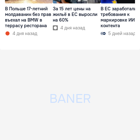
В Польше 17-летний
За 15 лет цены на
В ЕС заработали
молдаванин без прав
жильё в ЕС выросли
требования к
въехал на BMW в
на 60%
маркировке ИИ-
террасу ресторана
контента
4 дня назад
4 дня назад
5 дней назад