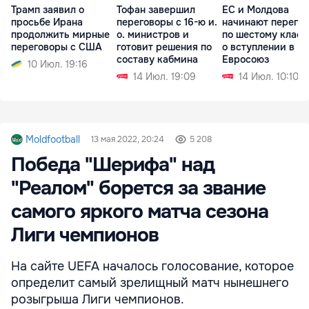
Трамп заявил о
Тофан завершил
ЕС и Молдова
просьбе Ирана
переговоры с 16-ю и.
начинают перего
продолжить мирные
о. министров и
по шестому класт
переговоры с США
готовит решения по
о вступлении в
составу кабмина
Евросоюз
10 Июл. 19:16
14 Июл. 19:09
14 Июл. 10:10
Moldfootball
13 мая 2022, 20:24
5 208
Победа "Шерифа" над
"Реалом" борется за звание
самого яркого матча сезона
Лиги чемпионов
На сайте UEFA началось голосование, которое
определит самый зрелищный матч нынешнего
розыгрыша Лиги чемпионов.