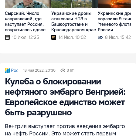
Сырский: Число
Украинские дроны
Украинские дрон
направлений, где
атаковали НПЗ в
поразили 9 танке
наступает Россия,
Башкортостане и
"теневого флота"
сократилось вдвое
Краснодарском крае
России
10 Июл. 12:25
14 Июл. 10:02
8 Июл. 15:42
Rbc
13 мая 2022, 20:30
3 611
Кулеба о блокировании
нефтяного эмбарго Венгрией:
Европейское единство может
быть разрушено
Венгрия выступает против введения эмбарго
на нефть России. Это может стать первым