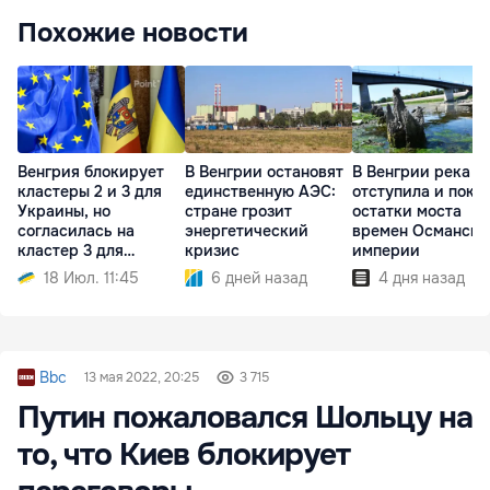
Похожие новости
Венгрия блокирует
В Венгрии остановят
В Венгрии река Т
кластеры 2 и 3 для
единственную АЭС:
отступила и пока
Украины, но
стране грозит
остатки моста
согласилась на
энергетический
времен Османско
кластер 3 для
кризис
империи
Молдовы
18 Июл. 11:45
6 дней назад
4 дня назад
Bbc
13 мая 2022, 20:25
3 715
Путин пожаловался Шольцу на
то, что Киев блокирует