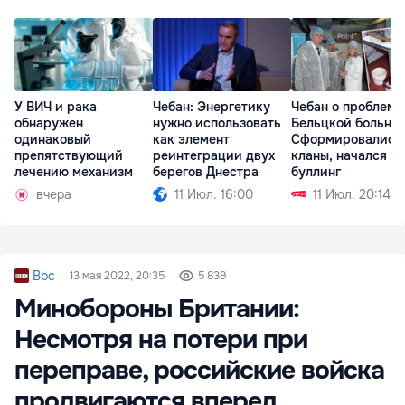
У ВИЧ и рака
Чебан: Энергетику
Чебан о проблема
обнаружен
нужно использовать
Бельцкой больни
одинаковый
как элемент
Сформировались
препятствующий
реинтеграции двух
кланы, начался
лечению механизм
берегов Днестра
буллинг
вчера
11 Июл. 16:00
11 Июл. 20:14
Bbc
13 мая 2022, 20:35
5 839
Минобороны Британии:
Несмотря на потери при
переправе, российские войска
продвигаются вперед.