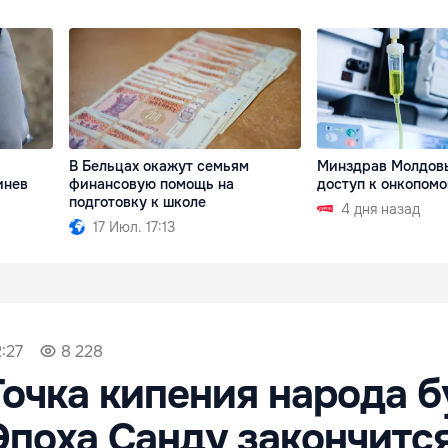
В Бельцах окажут семьям
Минздрав Молдов
инев
финансовую помощь на
доступ к онкопом
подготовку к школе
4 дня назад
17 Июл. 17:13
2:27
8 228
Точка кипения народа б
Эпоха Санду закончитс