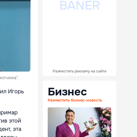
Разместить рекламу на сайте
хотнюка".
Бизнес
вил Игорь
Разместить бизнес-новость
 примар
тив этой
ент, эта