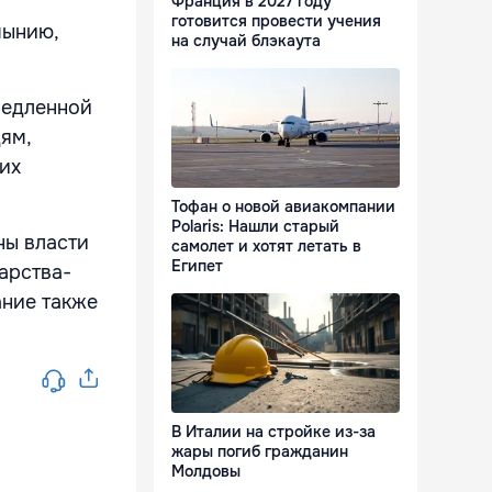
Франция в 2027 году
готовится провести учения
мынию,
на случай блэкаута
медленной
ям,
их
Тофан о новой авиакомпании
Polaris: Нашли старый
ны власти
самолет и хотят летать в
Египет
арства-
ание также
В Италии на стройке из-за
жары погиб гражданин
Молдовы