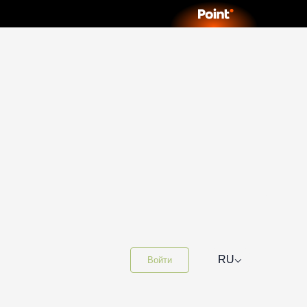
⌵
RU
Войти