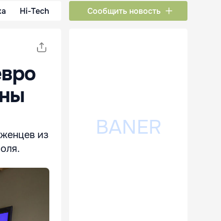
ка
Hi-Tech
Сообщить новость
евро
ины
еженцев из
оля.