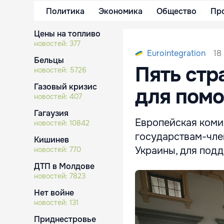
Политика
Экономика
Общество
Пр
Цены на топливо
новостей:
377
18
Eurointegration
Бельцы
Пять стр
новостей:
5726
Газовый кризис
для пом
новостей:
407
Гагаузия
Европейская коми
новостей:
10842
государствам-чле
Кишинев
Украины, для подд
новостей:
770
ДТП в Молдове
новостей:
7823
Нет войне
новостей:
131
Приднестровье