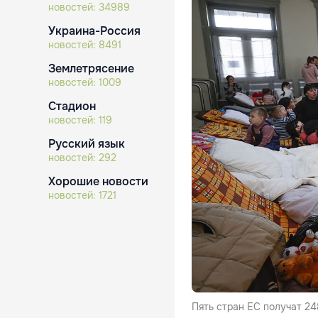
новостей:
34989
Украина-Россия
новостей:
8491
Землетрясение
новостей:
1009
Стадион
новостей:
119
Русский язык
новостей:
292
Хорошие новости
новостей:
1721
Пять стран ЕС получат 2