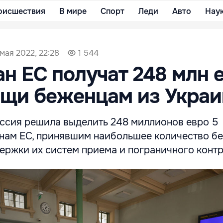
оисшествия
В мире
Спорт
Леди
Авто
Нау
 мая 2022, 22:28
1 544
ан ЕС получат 248 млн 
ощи беженцам из Укра
ссия решила выделить 248 миллионов евро 5
нам ЕС, принявшим наибольшее количество б
ержки их систем приема и пограничного контр