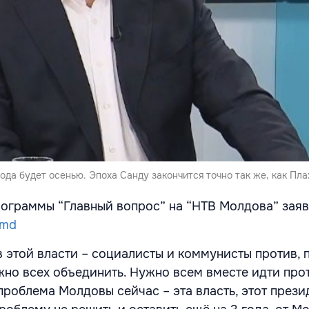
рода будет осенью. Эпоха Санду закончится точно так же, как Пла
рограммы “Главный вопрос” на “НТВ Молдова” зая
.md
в этой власти – социалисты и коммунисты против,
жно всех объединить. Нужно всем вместе идти про
проблема Молдовы сейчас – эта власть, этот презид