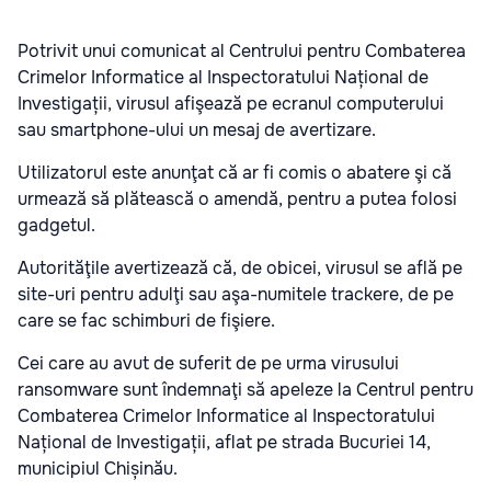
Potrivit unui comunicat al Centrului pentru Combaterea
Crimelor Informatice al Inspectoratului Național de
Investigații, virusul afişează pe ecranul computerului
sau smartphone-ului un mesaj de avertizare.
Utilizatorul este anunţat că ar fi comis o abatere şi că
urmează să plătească o amendă, pentru a putea folosi
gadgetul.
Autorităţile avertizează că, de obicei, virusul se află pe
site-uri pentru adulţi sau aşa-numitele trackere, de pe
care se fac schimburi de fişiere.
Cei care au avut de suferit de pe urma virusului
ransomware sunt îndemnaţi să apeleze la Centrul pentru
Combaterea Crimelor Informatice al Inspectoratului
Național de Investigații, aflat pe strada Bucuriei 14,
municipiul Chișinău.