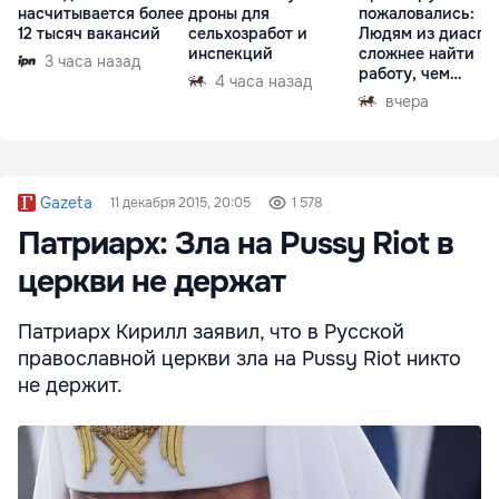
насчитывается более
дроны для
пожаловались:
12 тысяч вакансий
сельхозработ и
Людям из диаспо
инспекций
сложнее найти
3 часа назад
работу, чем
4 часа назад
гастарбайтерам
вчера
Gazeta
11 декабря 2015, 20:05
1 578
Патриарх: Зла на Pussy Riot в
церкви не держат
Патриарх Кирилл заявил, что в Русской
православной церкви зла на Pussy Riot никто
не держит.