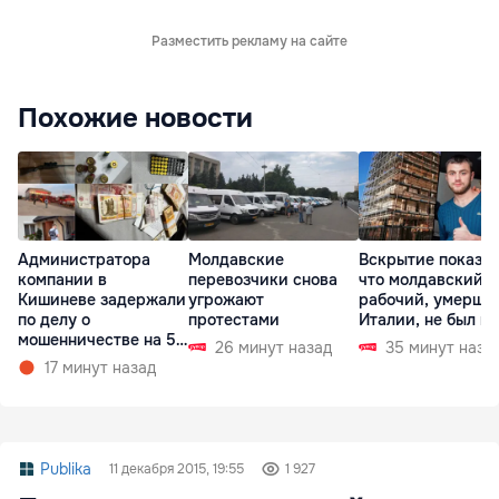
Разместить рекламу на сайте
Похожие новости
Администратора
Молдавские
Вскрытие показал
компании в
перевозчики снова
что молдавский
Кишиневе задержали
угрожают
рабочий, умерши
по делу о
протестами
Италии, не был п
мошенничестве на 5
26 минут назад
35 минут наза
млн леев
17 минут назад
Publika
11 декабря 2015, 19:55
1 927