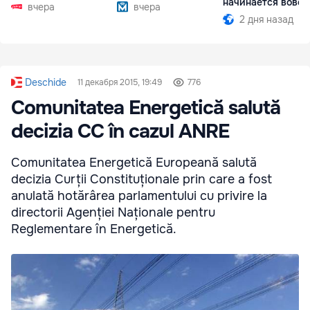
начинается вовсе
вчера
вчера
2 дня назад
Deschide
11 декабря 2015, 19:49
776
Comunitatea Energetică salută
decizia CC în cazul ANRE
Comunitatea Energetică Europeană salută
decizia Curții Constituționale prin care a fost
anulată hotărârea parlamentului cu privire la
directorii Agenției Naționale pentru
Reglementare în Energetică.