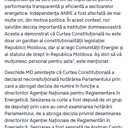
performanța transparentă și eficientă a sectoarelor
energetice. Independența ANRE a fost afectată de mai
multe ori, din motive politice. În acest context, noi
salutăm decizia importantă a instituției dumneavoastră.
Acesta a demonstrat că Curtea Constituțională nu este
doar un gardian al constituționalității legislației
Republicii Moldova, dar și al legii Comunității Energiei și
al statului de drept în Republica Moldova. Aș dori să vă
mulțumesc personal pentru asta", este menționat
Deschide.MD amintește că Curtea Constituțională a
declarat neconsituțională hotărârea Parlamentului prin
care a abrogat decizia de numire în funcție a
directorilor Agenției Naționale pentru Reglementare în
Energetică. Sesizarea la curte a fost depusă de un grup
de deputați prin care au cerut examinarea hotărârii
Parlamentului, de a abroga decizia privind desemnarea
directorilor Agenției Naționale de Reglementări în
Energetică. Sesizarea a fost semnată de Andrian Candu,