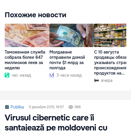
Похожие новости
Таможенная служба
Молдаване
С 10 августа
собрала более 847
отправили домой
продавцы обязан
миллионов леев за
почти $1 млрд за
указывать страну
неделю
полгода
происхождения
продуктов на
час назад
3 часа назад
ценниках
вчера
Publika
11 декабря 2015, 19:57
966
Virusul cibernetic care îi
șantajează pe moldoveni cu