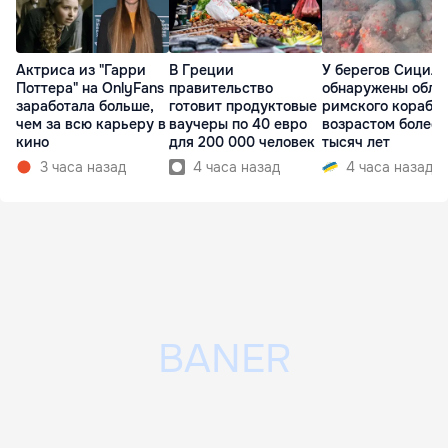
Актриса из "Гарри
В Греции
У берегов Сицил
Поттера" на OnlyFans
правительство
обнаружены обло
заработала больше,
готовит продуктовые
римского корабл
чем за всю карьеру в
ваучеры по 40 евро
возрастом более 
кино
для 200 000 человек
тысяч лет
3 часа назад
4 часа назад
4 часа назад