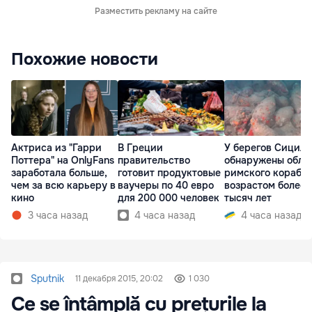
Разместить рекламу на сайте
Похожие новости
Актриса из "Гарри
В Греции
У берегов Сицил
Поттера" на OnlyFans
правительство
обнаружены обло
заработала больше,
готовит продуктовые
римского корабл
чем за всю карьеру в
ваучеры по 40 евро
возрастом более 
кино
для 200 000 человек
тысяч лет
3 часа назад
4 часа назад
4 часа назад
Sputnik
11 декабря 2015, 20:02
1 030
Ce se întâmplă cu prețurile la