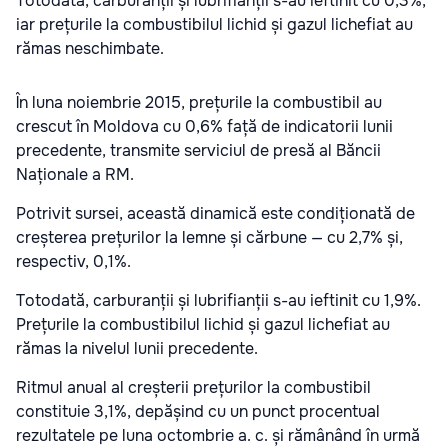
Totodată, carburanții și lubrifianții s-au ieftinit cu 0,3%,
iar prețurile la combustibilul lichid și gazul lichefiat au
rămas neschimbate.
În luna noiembrie 2015,
prețurile la combustibil
au
crescut în Moldova cu 0,6% față de indicatorii lunii
precedente, transmite serviciul de presă al Băncii
Naționale a RM.
Potrivit sursei, această dinamică este condiționată de
creșterea prețurilor la lemne și cărbune — cu 2,7% și,
respectiv, 0,1%.
Totodată, carburanții și lubrifianții s-au ieftinit cu 1,9%.
Prețurile la combustibilul lichid și gazul lichefiat au
rămas la nivelul lunii precedente.
Ritmul anual al creșterii prețurilor la combustibil
constituie 3,1%, depășind cu un punct procentual
rezultatele pe luna octombrie a. c. și rămânând în urmă