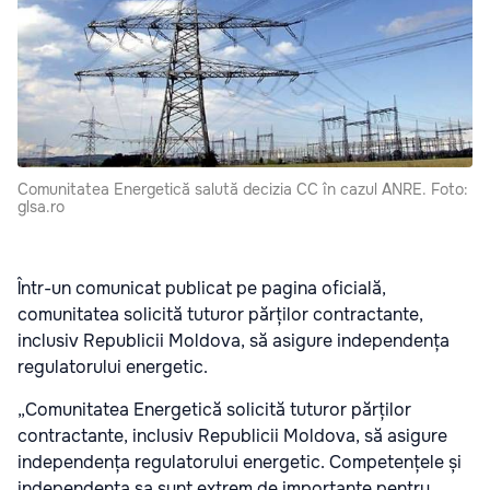
Comunitatea Energetică salută decizia CC în cazul ANRE. Foto:
glsa.ro
Într-un comunicat publicat pe pagina oficială,
comunitatea solicită tuturor părților contractante,
inclusiv Republicii Moldova, să asigure independența
regulatorului energetic.
„Comunitatea Energetică solicită tuturor părților
contractante, inclusiv Republicii Moldova, să asigure
independența regulatorului energetic. Competențele și
independența sa sunt extrem de importante pentru