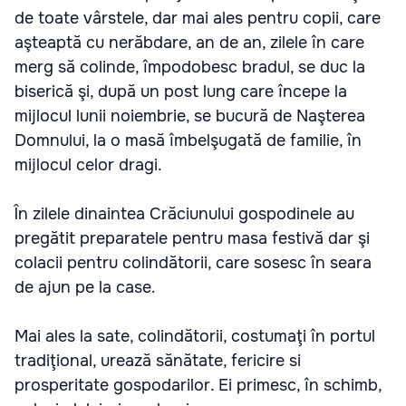
de toate vârstele, dar mai ales pentru copii, care
aşteaptă cu nerăbdare, an de an, zilele în care
merg să colinde, împodobesc bradul, se duc la
biserică şi, după un post lung care începe la
mijlocul lunii noiembrie, se bucură de Naşterea
Domnului, la o masă îmbelşugată de familie, în
mijlocul celor dragi.
În zilele dinaintea Crăciunului gospodinele au
pregătit preparatele pentru masa festivă dar şi
colacii pentru colindătorii, care sosesc în seara
de ajun pe la case.
Mai ales la sate, colindătorii, costumaţi în portul
tradiţional, urează sănătate, fericire si
prosperitate gospodarilor. Ei primesc, în schimb,