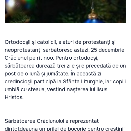
Ortodocşii şi catolicii, alături de protestanţi şi
neoprotestanţi sărbătoresc astăzi, 25 decembrie
Crăciunul pe rit nou. Pentru ortodocși,
sărbătoarea durează trei zile și e precedată de un
post de o lună și jumătate. În această zi
credincioşii participă la Sfânta Liturghie, iar copiii
umblă cu steaua, vestind naşterea lui Iisus
Hristos.
Sărbătoarea Crăciunului a reprezentat
dintotdeauna un prilej de bucurie pentru creştinii