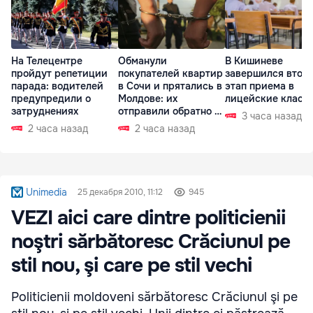
На Телецентре
Обманули
В Кишиневе
пройдут репетиции
покупателей квартир
завершился втор
парада: водителей
в Сочи и прятались в
этап приема в
предупредили о
Молдове: их
лицейские класс
затруднениях
отправили обратно в
3 часа назад
РФ
2 часа назад
2 часа назад
Unimedia
25 декабря 2010, 11:12
945
VEZI aici care dintre politicienii
noştri sărbătoresc Crăciunul pe
stil nou, şi care pe stil vechi
Politicienii moldoveni sărbătoresc Crăciunul şi pe