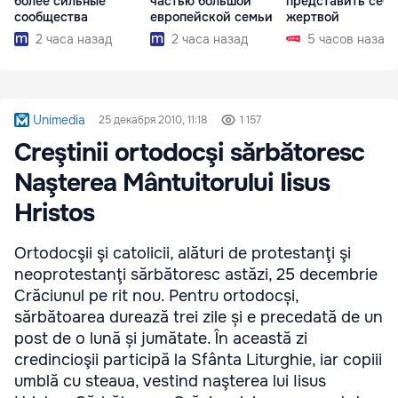
более сильные
частью большой
представить себя
сообщества
европейской семьи
жертвой
2 часа назад
2 часа назад
5 часов назад
Unimedia
25 декабря 2010, 11:18
1 157
Creştinii ortodocşi sărbătoresc
Naşterea Mântuitorului Iisus
Hristos
Ortodocşii şi catolicii, alături de protestanţi şi
neoprotestanţi sărbătoresc astăzi, 25 decembrie
Crăciunul pe rit nou. Pentru ortodocși,
sărbătoarea durează trei zile și e precedată de un
post de o lună și jumătate. În această zi
credincioşii participă la Sfânta Liturghie, iar copiii
umblă cu steaua, vestind naşterea lui Iisus