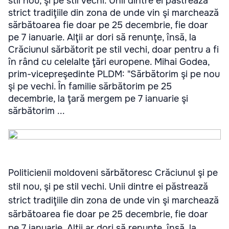
stil nou, şi pe stil vechi. Unii dintre ei păstrează
strict tradiţiile din zona de unde vin şi marchează
sărbătoarea fie doar pe 25 decembrie, fie doar
pe 7 ianuarie. Alţii ar dori să renunţe, însă, la
Crăciunul sărbătorit pe stil vechi, doar pentru a fi
în rând cu celelalte ţări europene. Mihai Godea,
prim-vicepreşedinte PLDM: "Sărbătorim şi pe nou
şi pe vechi. În familie sărbătorim pe 25
decembrie, la ţară mergem pe 7 ianuarie şi
sărbătorim ...
Politicienii moldoveni sărbătoresc Crăciunul şi pe
stil nou, şi pe stil vechi. Unii dintre ei păstrează
strict tradiţiile din zona de unde vin şi marchează
sărbătoarea fie doar pe 25 decembrie, fie doar
pe 7 ianuarie. Alţii ar dori să renunţe, însă, la