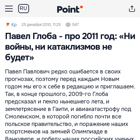
RU
Kp
25 декабря 2010, 11:25
547
Павел Глоба - про 2011 год: «Ни
войны, ни катаклизмов не
будет»
Павел Павлович редко ошибается в своих
прогнозах, поэтому перед каждым Новым
годом мы его к себе в редакцию и приглашаем.
Так, в конце прошлого, 2009-го Глоба
предсказал и пекло нынешнего лета, и
землетрясение в Гаити, и авиакатастрофу под
Смоленском, в которой погибло почти все
польское правительство, и поражение наших
спортсменов на зимней Олимпиаде в
Ванкувере, и победу наших российских ученых