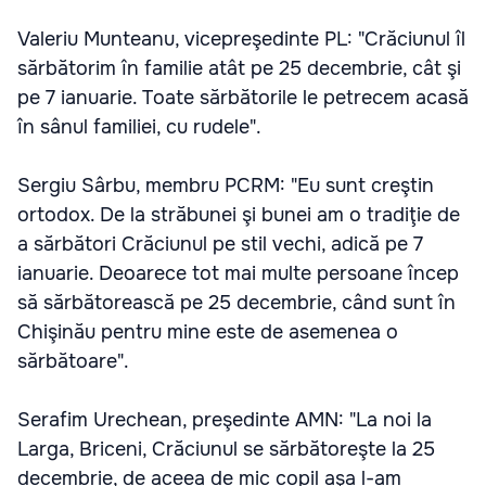
Valeriu Munteanu, vicepreşedinte PL: "Crăciunul îl
sărbătorim în familie atât pe 25 decembrie, cât şi
pe 7 ianuarie. Toate sărbătorile le petrecem acasă
în sânul familiei, cu rudele".
Sergiu Sârbu, membru PCRM: "Eu sunt creştin
ortodox. De la străbunei şi bunei am o tradiţie de
a sărbători Crăciunul pe stil vechi, adică pe 7
ianuarie. Deoarece tot mai multe persoane încep
să sărbătorească pe 25 decembrie, când sunt în
Chişinău pentru mine este de asemenea o
sărbătoare".
Serafim Urechean, preşedinte AMN: "La noi la
Larga, Briceni, Crăciunul se sărbătoreşte la 25
decembrie, de aceea de mic copil aşa l-am