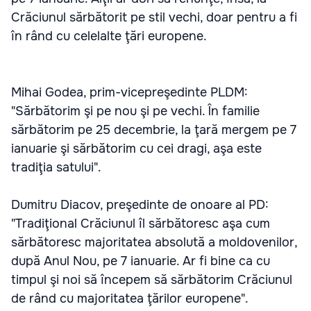
Crăciunul sărbătorit pe stil vechi, doar pentru a fi
în rând cu celelalte ţări europene.
Mihai Godea, prim-vicepreşedinte PLDM:
"Sărbătorim şi pe nou şi pe vechi. În familie
sărbătorim pe 25 decembrie, la ţară mergem pe 7
ianuarie şi sărbătorim cu cei dragi, aşa este
tradiţia satului".
Dumitru Diacov, preşedinte de onoare al PD:
"Tradiţional Crăciunul îl sărbătoresc aşa cum
sărbătoresc majoritatea absolută a moldovenilor,
după Anul Nou, pe 7 ianuarie. Ar fi bine ca cu
timpul şi noi să începem să sărbătorim Crăciunul
de rând cu majoritatea ţărilor europene".