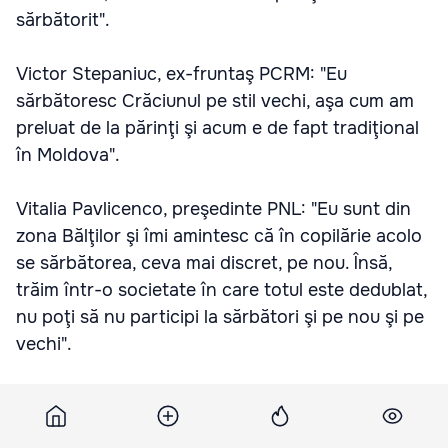
sărbătorit".
Victor Stepaniuc, ex-fruntaş PCRM: "Eu
sărbătoresc Crăciunul pe stil vechi, aşa cum am
preluat de la părinţi şi acum e de fapt tradiţional
în Moldova".
Vitalia Pavlicenco, preşedinte PNL: "Eu sunt din
zona Bălţilor şi îmi amintesc că în copilărie acolo
se sărbătorea, ceva mai discret, pe nou. Însă,
trăim într-o societate în care totul este dedublat,
nu poţi să nu participi la sărbători şi pe nou şi pe
vechi".
Valentina Buliga, vicepreşedinte PD: "De două ori
sărbătoresc Crăciunul, pe nou pentru că am