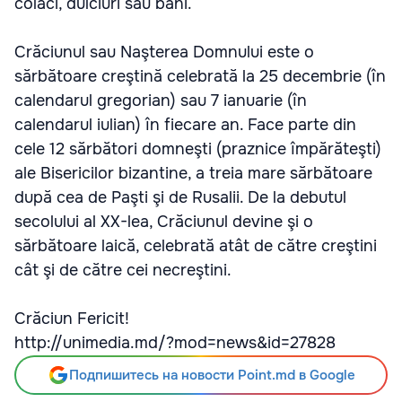
colaci, dulciuri sau bani.
Crăciunul sau Naşterea Domnului este o
sărbătoare creştină celebrată la 25 decembrie (în
calendarul gregorian) sau 7 ianuarie (în
calendarul iulian) în fiecare an. Face parte din
cele 12 sărbători domneşti (praznice împărăteşti)
ale Bisericilor bizantine, a treia mare sărbătoare
după cea de Paşti şi de Rusalii. De la debutul
secolului al XX-lea, Crăciunul devine şi o
sărbătoare laică, celebrată atât de către creştini
cât şi de către cei necreştini.
Crăciun Fericit!
http://unimedia.md/?mod=news&id=27828
Подпишитесь на новости Point.md в Google