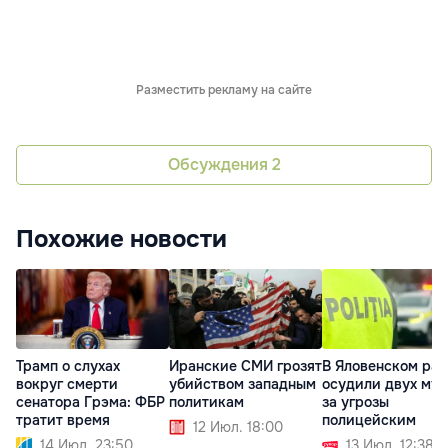
Разместить рекламу на сайте
Обсуждения
2
Похожие новости
Трамп о слухах
Иранские СМИ грозят
В Яловенском ра
вокруг смерти
убийством западным
осудили двух му
сенатора Грэма: ФБР
политикам
за угрозы
тратит время
полицейским
12 Июл. 18:00
14 Июл. 23:50
13 Июл. 12:38