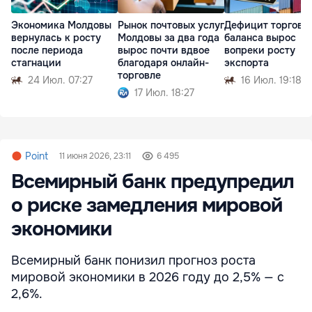
Экономика Молдовы
Рынок почтовых услуг
Дефицит торгово
вернулась к росту
Молдовы за два года
баланса вырос
после периода
вырос почти вдвое
вопреки росту
стагнации
благодаря онлайн-
экспорта
торговле
24 Июл. 07:27
16 Июл. 19:18
17 Июл. 18:27
Point
11 июня 2026, 23:11
6 495
Всемирный банк предупредил
о риске замедления мировой
экономики
Всемирный банк понизил прогноз роста
мировой экономики в 2026 году до 2,5% — с
2,6%.