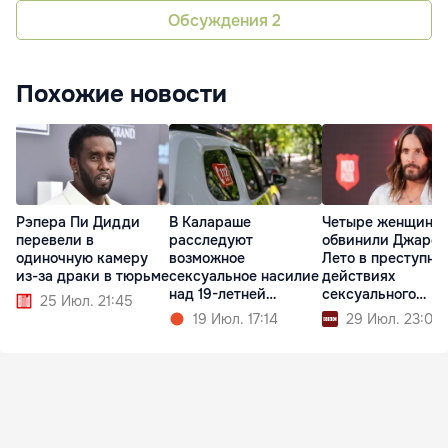
Обсуждения
2
Похожие новости
Рэпера Пи Дидди
В Калараше
Четыре женщины
перевели в
расследуют
обвинили Джаред
одиночную камеру
возможное
Лето в преступны
из-за драки в тюрьме
сексуальное насилие
действиях
над 19-летней
сексуального
25 Июл. 21:45
девушкой
характера
19 Июл. 17:14
29 Июл. 23:00