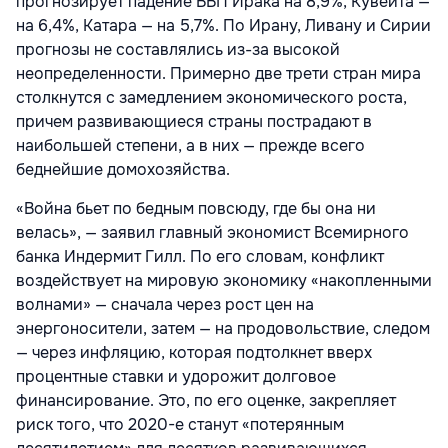
прогнозирует падение ВВП Ирака на 8,9%, Кувейта —
на 6,4%, Катара — на 5,7%. По Ирану, Ливану и Сирии
прогнозы не составлялись из-за высокой
неопределенности. Примерно две трети стран мира
столкнутся с замедлением экономического роста,
причем развивающиеся страны пострадают в
наибольшей степени, а в них — прежде всего
беднейшие домохозяйства.
«Война бьет по бедным повсюду, где бы она ни
велась», — заявил главный экономист Всемирного
банка Индермит Гилл. По его словам, конфликт
воздействует на мировую экономику «накопленными
волнами» — сначала через рост цен на
энергоносители, затем — на продовольствие, следом
— через инфляцию, которая подтолкнет вверх
процентные ставки и удорожит долговое
финансирование. Это, по его оценке, закрепляет
риск того, что 2020-е станут «потерянным