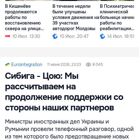
В Кишинёве
В течение недели
В Психиатрическ
продолжаются
были улучшены
клинической
работы по
условия движения на
больнице начина
восстановлению
39 участках
работы по
сквера на улице
автодорог Молдовы
реабилитации
Букурешть
корпусов
10 Июл. 13:30
10 Июл. 20:47
14 Июл. 18:51
Eurointegration
11 июня 2026, 23:23
8 045
Сибига - Цою: Мы
рассчитываем на
продолжение поддержки со
стороны наших партнеров
Министры иностранных дел Украины и
Румынии провели телефонный разговор, одной
из тем которого было предотвращение новых