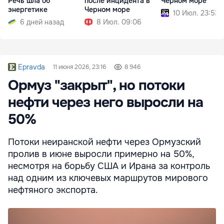
Речь шла об
после инцидента в
Черном море
энергетике
Черном море
10 Июл. 23:53
6 дней назад
8 Июл. 09:06
Epravda
11 июня 2026, 23:16
8 946
Ормуз "закрыт", но потоки
нефти через него выросли на
50%
Потоки неиранской нефти через Ормузский
пролив в июне выросли примерно на 50%,
несмотря на борьбу США и Ирана за контроль
над одним из ключевых маршрутов мирового
нефтяного экспорта.