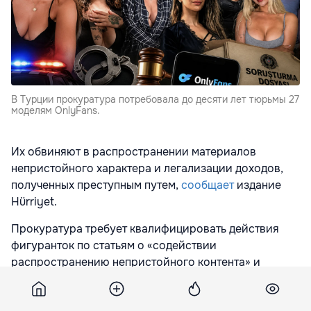
В Турции прокуратура потребовала до десяти лет тюрьмы 27
моделям OnlyFans.
Их обвиняют в распространении материалов
непристойного характера и легализации доходов,
полученных преступным путем,
сообщает
издание
Hürriyet.
Прокуратура требует квалифицировать действия
фигуранток по статьям о «содействии
распространению непристойного контента» и
«отмывании активов, добытых незаконным
способом». Согласно обвинительному заключению,