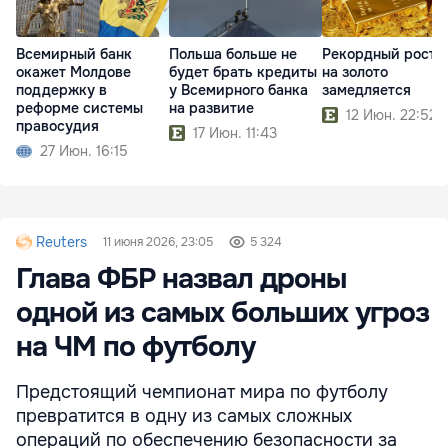
Всемирный банк
Польша больше не
Рекордный рост 
окажет Молдове
будет брать кредиты
на золото
поддержку в
у Всемирного банка
замедляется
реформе системы
на развитие
12 Июн. 22:52
правосудия
17 Июн. 11:43
27 Июн. 16:15
Reuters
11 июня 2026, 23:05
5 324
Глава ФБР назвал дроны
одной из самых больших угроз
на ЧМ по футболу
Предстоящий чемпионат мира по футболу
превратится в одну из самых сложных
операций по обеспечению безопасности за