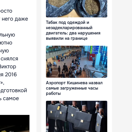
росто
у него даже
Табак под одеждой и
незадекларированный
двигатель: два нарушения
альную
выявили на границе
лютно
ьную
 снялся
Виктор
ня 2016
»,
Аэропорт Кишинева назвал
самые загруженные часы
одготовкой
работы
ь самое