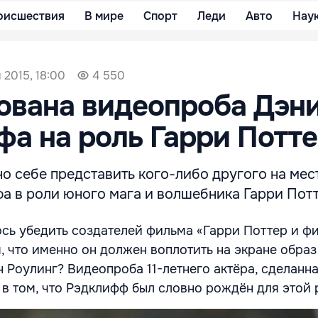
оисшествия
В мире
Спорт
Леди
Авто
Нау
 2015, 18:00
4 550
ована видеопроба Дэн
а на роль Гарри Потт
о себе представить кого-либо другого на мес
а в роли юного мага и волшебника Гарри Потт
ось убедить создателей фильма «Гарри Поттер и 
м, что именно он должен воплотить на экране образ
 Роулинг? Видеопроба 11-летнего актёра, сделанна
 в том, что Рэдклифф был словно рождён для этой 