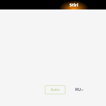
⌵
RU
Войти