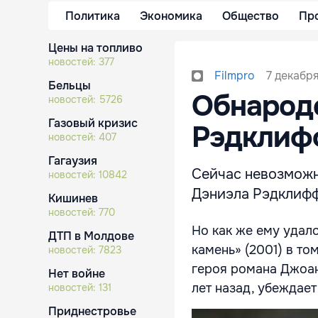
Политика
Экономика
Общество
Пр
Цены на топливо
новостей:
377
7 декабря
Filmpro
Бельцы
Обнарод
новостей:
5726
Газовый кризис
Рэдклифф
новостей:
407
Гагаузия
Сейчас невозможн
новостей:
10842
Дэниэла Рэдклифф
Кишинев
новостей:
770
Но как же ему удал
ДТП в Молдове
камень» (2001) в то
новостей:
7823
героя романа Джоан
Нет войне
лет назад, убеждает
новостей:
131
Приднестровье