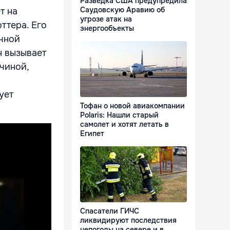
Разведка США предупредила
Саудовскую Аравию об
т на
угрозе атак на
ттера. Его
энергообъекты
ечной
н вызывает
чиной,
ует
Тофан о новой авиакомпании
Polaris: Нашли старый
самолет и хотят летать в
Египет
Спасатели ГИЧС
ликвидируют последствия
непогоды на севере и в