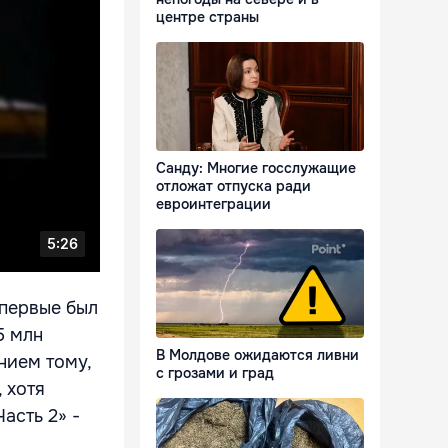
центре страны
Санду: Многие госслужащие
отложат отпуска ради
евроинтеграции
впервые был
5 млн
В Молдове ожидаются ливни
нием тому,
с грозами и град
 хотя
асть 2» -