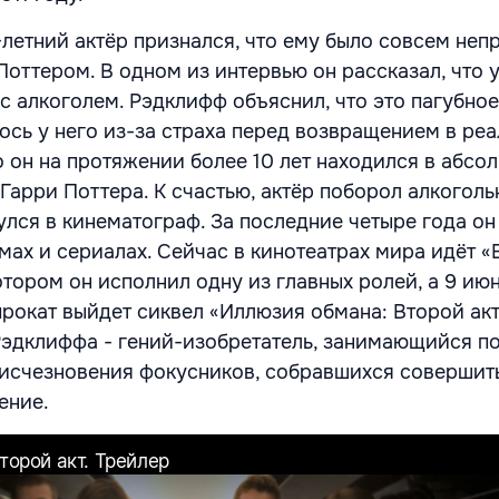
-летний актёр признался, что ему было совсем неп
Поттером. В одном из интервью он рассказал, что 
с алкоголем. Рэдклифф объяснил, что это пагубное
ось у него из-за страха перед возвращением в ре
о он на протяжении более 10 лет находился в абсо
 Гарри Поттера. К счастью, актёр поборол алкогол
улся в кинематограф. За последние четыре года он
мах и сериалах. Сейчас в кинотеатрах мира идёт «
тором он исполнил одну из главных ролей, а 9 ию
прокат выйдет сиквел «Иллюзия обмана: Второй акт
Рэдклиффа - гений-изобретатель, занимающийся п
исчезновения фокусников, собравшихся совершит
ение.