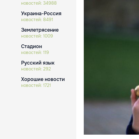
новостей:
34988
Украина-Россия
новостей:
8491
Землетрясение
новостей:
1009
Стадион
новостей:
119
Русский язык
новостей:
292
Хорошие новости
новостей:
1721