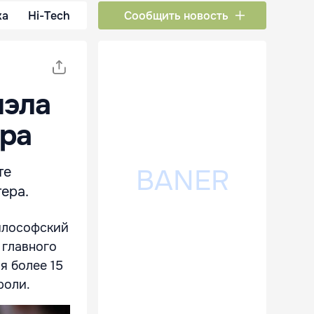
ка
Hi-Tech
Сообщить новость
иэла
ера
те
ера.
философский
 главного
я более 15
роли.