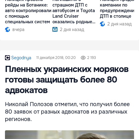
рейды на Ботанике:
страшном ДТП с
кампании по
авто контролировали
автобусом и Toyota
предупреждению
с помощью
Land Cruiser
ДТП в столице
специальных систем
оказались родные
2 дня назад
братья
вчера
2 дня назад
Segodnya
11 декабря 2018, 00:20
2 193
Пленных украинских моряков
готовы защищать более 80
адвокатов
Николай Полозов отметил, что получил более
80 заявок от разных адвокатов из различных
регионов.