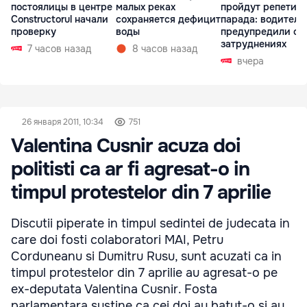
постоялицы в центре
малых реках
пройдут репетиц
Constructorul начали
сохраняется дефицит
парада: водителе
проверку
воды
предупредили о
затруднениях
7 часов назад
8 часов назад
вчера
26 января 2011, 10:34
751
Valentina Cusnir acuza doi
politisti ca ar fi agresat-o in
timpul protestelor din 7 aprilie
Discutii piperate in timpul sedintei de judecata in
care doi fosti colaboratori MAI, Petru
Corduneanu si Dumitru Rusu, sunt acuzati ca in
timpul protestelor din 7 aprilie au agresat-o pe
ex-deputata Valentina Cusnir. Fosta
parlamentara sustine ca cei doi au batut-o si au