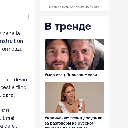
Разместить рекламу на сайте
В тренде
s pana la
nstruit un
informeaza
Умер отец Лионеля Месси
rbatii devin
acestia fiind
uloare.
lari.
lt mai
Украинскую певицу осудили
за разговоры на русском
a de el.