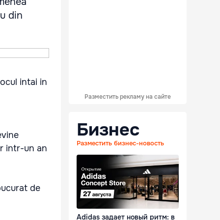
emenea
au din
cul intai in
Разместить рекламу на сайте
Бизнес
evine
Разместить бизнес-новость
r intr-un an
bucurat de
Adidas задает новый ритм: в