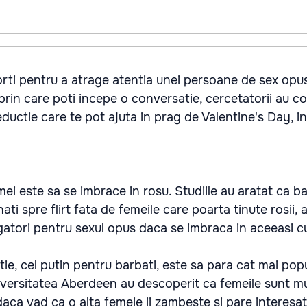
orti pentru a atrage atentia unei persoane de sex opu
 prin care poti incepe o conversatie, cercetatorii au co
ductie care te pot ajuta in prag de Valentine's Day, 
mei este sa se imbrace in rosu. Studiile au aratat ca ba
nati spre flirt fata de femeile care poarta tinute rosii, 
agatori pentru sexul opus daca se imbraca in aceeasi c
ie, cel putin pentru barbati, este sa para cat mai popu
iversitatea Aberdeen au descoperit ca femeile sunt mu
aca vad ca o alta femeie ii zambeste si pare interesat