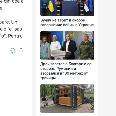
0% din cea a
e.
Вучич не верит в скорое
oare. Un
завершение войны в Украине
ele "e" sau
"o". Pentru
Дрон залетел в Болгарию со
стороны Румынии и
взорвался в 100 метрах от
границы