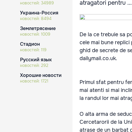
atragatori pentru ...
новостей:
34989
Украина-Россия
новостей:
8494
Землетрясение
De la ce trebuie sa p
новостей:
1009
cele mai bune replici
Стадион
новостей:
119
ghid de secrete de se
dailymail.co.uk.
Русский язык
новостей:
292
Хорошие новости
новостей:
1721
Primul sfat pentru fe
mai atenti si mai incli
la randul lor mai atr
O alta arma de seduct
Cercetarorii de la Un
atrase de un barbat d