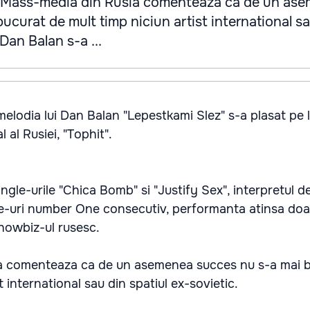
. Mass-media din Rusia comenteaza ca de un as
ucurat de mult timp niciun artist international s
 Dan Balan s-a ...
odia lui Dan Balan "Lepestkami Slez" s-a plasat pe lo
 al Rusiei, "Tophit".
ingle-urile "Chica Bomb" si "Justify Sex", interpretul d
gle-uri number One consecutiv, performanta atinsa doa
showbiz-ul rusesc.
a comenteaza ca de un asemenea succes nu s-a mai 
t international sau din spatiul ex-sovietic.