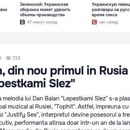
Зеленский: Украинская
Украинскую певиц
авке
оборонка может удвоить
разговоры на русс
объемы производства
время секса
47 минут назад
час назад
8
733
, din nou primul in Rusia
pestkami Slez"
elodia lui Dan Balan "Lepestkami Slez" s-a plas
ipal muzical al Rusiei, "Tophit". Astfel, impreuna cu
i "Justify Sex", interpretul devine posesorul a tre
iv, performanta atinsa doar intr-un an de la lan