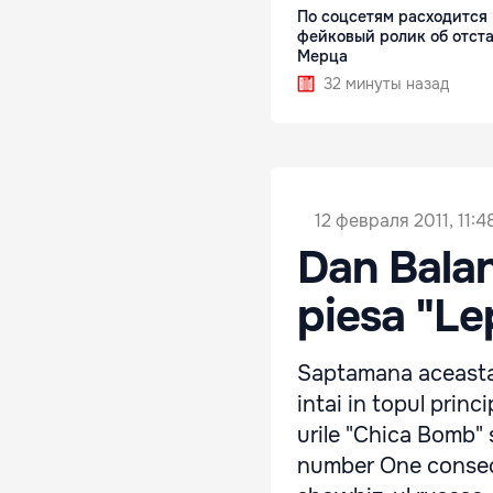
По соцсетям расходится
фейковый ролик об отст
Мерца
32 минуты назад
12 февраля 2011, 11:4
Dan Balan
piesa "Le
Saptamana aceasta m
intai in topul princ
urile "Chica Bomb" s
number One consecut