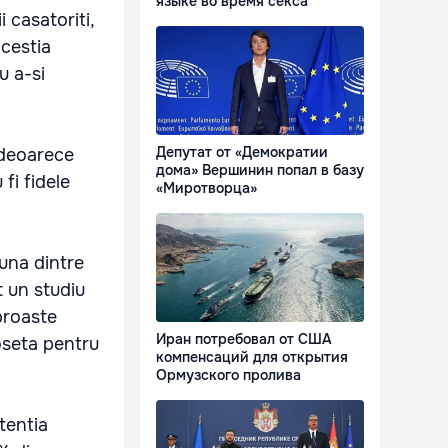
языке во время секса
 casatoriti,
acestia
u a-si
Депутат от «Демократии
i deoarece
дома» Вершинин попал в базу
fi fidele
«Миротворца»
 una dintre
t un studiu
proaste
Иран потребовал от США
oseta pentru
компенсаций для открытия
Ормузского пролива
tentia