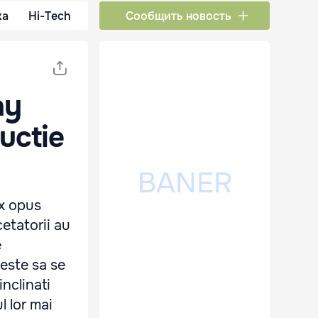
ка
Hi-Tech
Сообщить новость
ay
uctie
ex opus
cetatorii au
e
 este sa se
inclinati
l lor mai