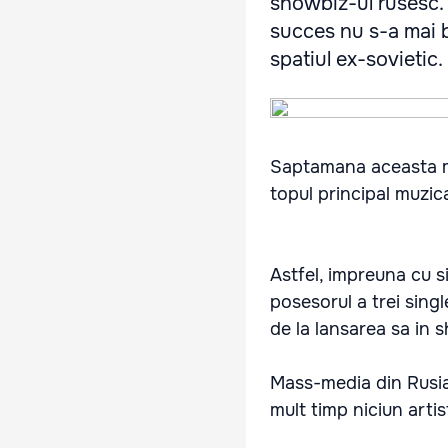
showbiz-ul rusesc
succes nu s-a mai b
spatiul ex-sovietic.
Saptamana aceasta mel
topul principal muzical
Astfel, impreuna cu s
posesorul a trei sin
de la lansarea sa in 
Mass-media din Rusi
mult timp niciun artis