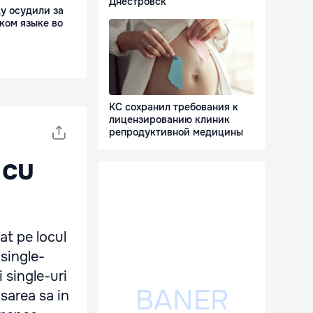
Днестровск
у осудили за
ком языке во
КС сохранил требования к
лицензированию клиник
репродуктивной медицины
 cu
at pe locul
 single-
i single-uri
sarea sa in