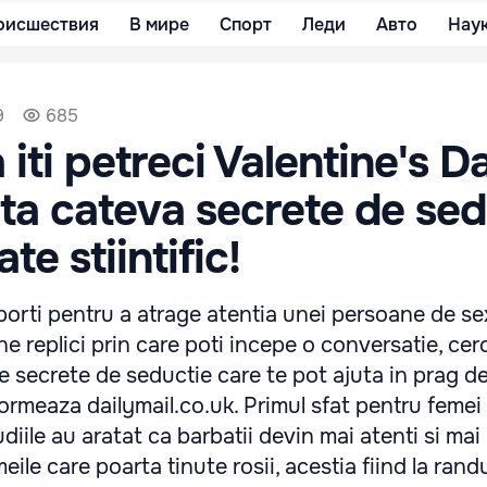
оисшествия
В мире
Спорт
Леди
Авто
Нау
9
685
 iti petreci Valentine's D
ata cateva secrete de sed
e stiintific!
 porti pentru a atrage atentia unei persoane de s
e replici prin care poti incepe o conversatie, cer
e secrete de seductie care te pot ajuta in prag d
formeaza dailymail.co.uk. Primul sfat pentru femei
diile au aratat ca barbatii devin mai atenti si mai 
meile care poarta tinute rosii, acestia fiind la randu