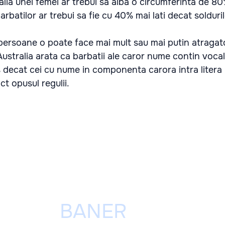
talia unei femei ar trebui sa aiba o circumferinta de 8
barbatilor ar trebui sa fie cu 40% mai lati decat solduril
 persoane o poate face mai mult sau mai putin atragat
Australia arata ca barbatii ale caror nume contin vocal
s decat cei cu nume in componenta carora intra litera 
ct opusul regulii.