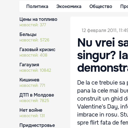
Политика
Экономика
Общество
Пр
Цены на топливо
новостей:
377
12 февраля 2011, 11:4
Бельцы
Nu vrei sa
новостей:
5726
Газовый кризис
singur? I
новостей:
408
demonstrat
Гагаузия
новостей:
10842
Кишинев
De la ce trebuie sa
новостей:
771
pana la cele mai bun
ДТП в Молдове
construit un ghid d
новостей:
7825
Valentine's Day, in
Нет войне
imbrace in rosu. Stu
новостей:
131
spre flirt fata de fe
Приднестровье