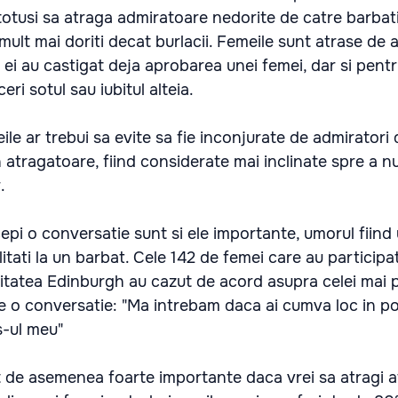
tusi sa atraga admiratoare nedorite de catre barbatii
mult mai doriti decat burlacii. Femeile sunt atrase de 
ei au castigat deja aprobarea unei femei, dar si pentr
i sotul sau iubitul alteia.
eile ar trebui sa evite sa fie inconjurate de admirator
 atragatoare, fiind considerate mai inclinate spre a nu 
.
cepi o conversatie sunt si ele importante, umorul fiind
itati la un barbat. Cele 142 de femei care au participa
sitatea Edinburgh au cazut de acord asupra celei mai 
pe o conversatie: "Ma intrebam daca ai cumva loc in p
s-ul meu"
nt de asemenea foarte importante daca vrei sa atragi a