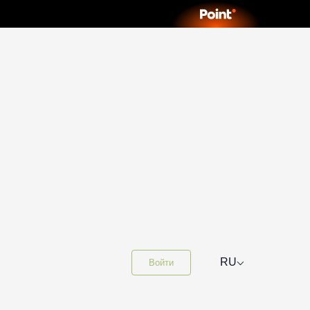
⌵
RU
Войти