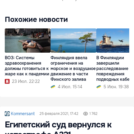
Похожие новости
ВОЗ: Системы
Финляндия ввела
В Финляндии
здравоохранения
ограничения на
завершили
должны готовиться к
морское и воздушное
расследование
жаре как к пандемии
движение в части
повреждения
Финского залива
подводных кабел
23 Июл. 22:22
судном Fitburg
4 Июл. 15:14
5 Июн. 19:38
Kommersant
25 февраля 2021, 17:42
1 762
Египетский суд вернулся к