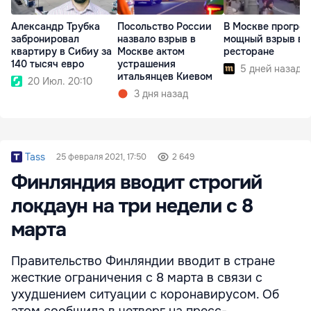
Александр Трубка
Посольство России
В Москве прогре
забронировал
назвало взрыв в
мощный взрыв в
квартиру в Сибиу за
Москве актом
ресторане
140 тысяч евро
устрашения
5 дней назад
итальянцев Киевом
20 Июл. 20:10
3 дня назад
Tass
25 февраля 2021, 17:50
2 649
Финляндия вводит строгий
локдаун на три недели с 8
марта
Правительство Финляндии вводит в стране
жесткие ограничения с 8 марта в связи с
ухудшением ситуации с коронавирусом. Об
этом сообщила в четверг на пресс-