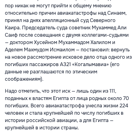
пор никак не могут прийти к общему мнению
относительно причин авиакатастрофы над Синаем,
принял на днях апелляционный суд Северного
Каира. Председатель суда советник Мухаммед Али
Саиф после совещания с двумя коллегами-судьями
— доктором Хусейном Мухаммадом Халилом и
Аделем Махмудом Исмаилом — постановил: вернуть
на новое рассмотрение исковое дело отца одного из
погибших пассажиров А321 «Когалымавиа» (его
данные не разглашаются по этическим
соображениям).
Надо отметить, что этот иск — лишь один из 111,
поданных к властям Египта от лица родных около 70
погибших. Всего авиакатастрофа унесла жизни 224
человек и стала крупнейшей по числу погибших в
истории российской авиации, а для Египта —
крупнейшей в истории страны.