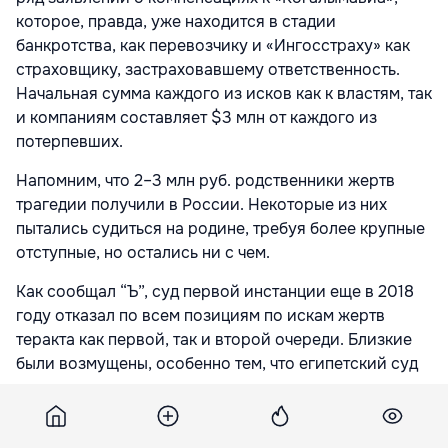
которое, правда, уже находится в стадии
банкротства, как перевозчику и «Ингосстраху» как
страховщику, застраховавшему ответственность.
Начальная сумма каждого из исков как к властям, так
и компаниям составляет $3 млн от каждого из
потерпевших.
Напомним, что 2–3 млн руб. родственники жертв
трагедии получили в России. Некоторые из них
пытались судиться на родине, требуя более крупные
отступные, но остались ни с чем.
Как сообщал “Ъ”, суд первой инстанции еще в 2018
году отказал по всем позициям по искам жертв
теракта как первой, так и второй очереди. Близкие
были возмущены, особенно тем, что египетский суд
сослался на невозможность установить личности
тех, кто был на борту, отсутствие доказательств
родственной связи между родственниками и