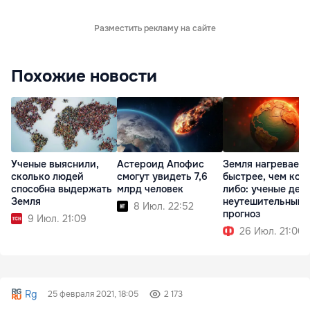
Разместить рекламу на сайте
Похожие новости
Ученые выяснили,
Астероид Апофис
Земля нагреваетс
сколько людей
смогут увидеть 7,6
быстрее, чем когд
способна выдержать
млрд человек
либо: ученые дел
Земля
неутешительный
8 Июл. 22:52
прогноз
9 Июл. 21:09
26 Июл. 21:00
Rg
25 февраля 2021, 18:05
2 173