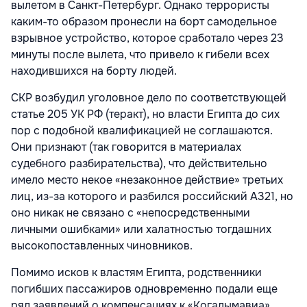
вылетом в Санкт-Петербург. Однако террористы
каким-то образом пронесли на борт самодельное
взрывное устройство, которое сработало через 23
минуты после вылета, что привело к гибели всех
находившихся на борту людей.
СКР возбудил уголовное дело по соответствующей
статье 205 УК РФ (теракт), но власти Египта до сих
пор с подобной квалификацией не соглашаются.
Они признают (так говорится в материалах
судебного разбирательства), что действительно
имело место некое «незаконное действие» третьих
лиц, из-за которого и разбился российский А321, но
оно никак не связано с «непосредственными
личными ошибками» или халатностью тогдашних
высокопоставленных чиновников.
Помимо исков к властям Египта, родственники
погибших пассажиров одновременно подали еще
ряд заявлений о компенсациях к «Когалымавиа»,