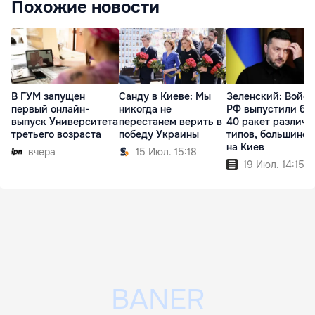
Похожие новости
В ГУМ запущен
Санду в Киеве: Мы
Зеленский: Войск
первый онлайн-
никогда не
РФ выпустили бо
выпуск Университета
перестанем верить в
40 ракет различн
третьего возраста
победу Украины
типов, большинст
на Киев
вчера
15 Июл. 15:18
19 Июл. 14:15