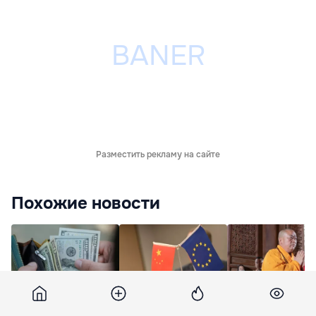
Разместить рекламу на сайте
Похожие новости
США вернули
Еврокомиссар: ЕС
В Китае настояте
импортерам 60%
должен вести
монастыря Шаол