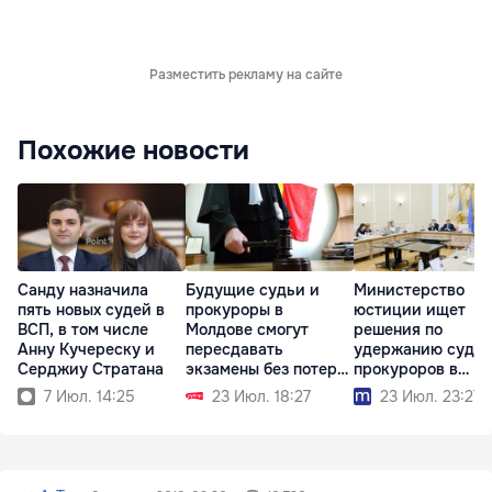
Разместить рекламу на сайте
Похожие новости
Санду назначила
Будущие судьи и
Министерство
пять новых судей в
прокуроры в
юстиции ищет
ВСП, в том числе
Молдове смогут
решения по
Анну Кучереску и
пересдавать
удержанию судей
Серджиу Стратана
экзамены без потери
прокуроров в
стипендии
системе
7 Июл. 14:25
23 Июл. 18:27
23 Июл. 23:27