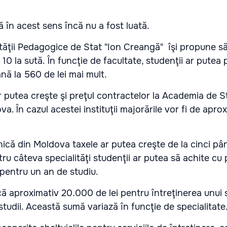
lă în acest sens încă nu a fost luată.
ăţii Pedagogice de Stat "Ion Creangă" îşi propune s
10 la sută. În funcţie de facultate, studenţii ar putea 
nă la 560 de lei mai mult.
 putea creşte şi preţul contractelor la Academia de St
. În cazul acestei instituţii majorările vor fi de apro
ică din Moldova taxele ar putea creşte de la cinci pân
tru câteva specialităţi studenţii ar putea să achite cu 
 pentru un an de studiu.
ocă aproximativ 20.000 de lei pentru întreţinerea unui
studii. Această sumă variază în funcţie de specialitate