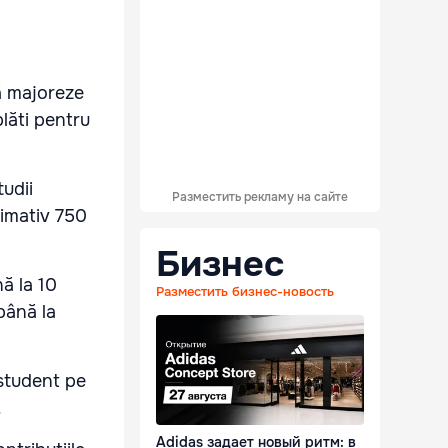
ă majoreze
plăti pentru
udii
Разместить рекламу на сайте
ximativ 750
Бизнес
ă la 10
Разместить бизнес-новость
până la
 student pe
.
Adidas задает новый ритм: в