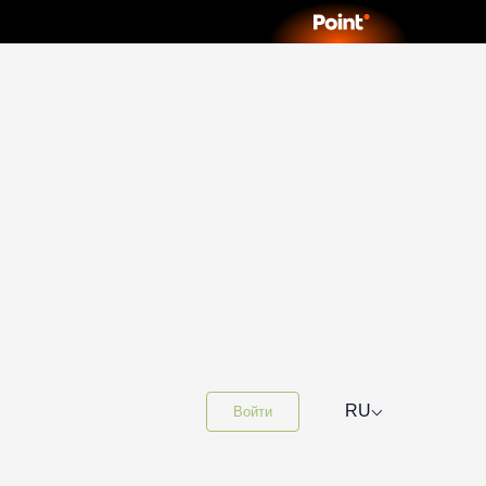
⌵
RU
Войти