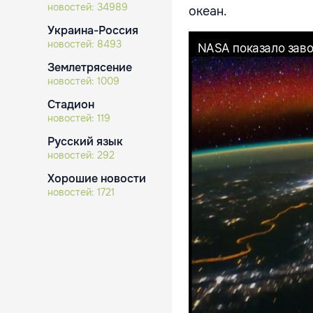
новостей:
34989
океан.
Украина-Россия
новостей:
8493
Землетрясение
новостей:
1009
Стадион
новостей:
119
Русский язык
новостей:
292
Хорошие новости
новостей:
1721