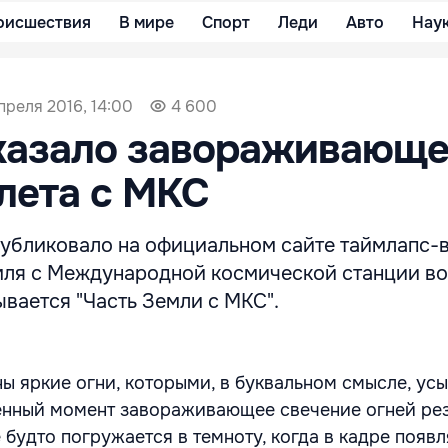
оисшествия
В мире
Спорт
Леди
Авто
Нау
преля 2016, 14:00
4 600
казало завораживающе
лета с МКС
убликовало на официальном сайте таймлапс-в
мля с Международной космической станции во
ывается "Часть Земли с МКС".
ы яркие огни, которыми, в буквальном смысле, усы
енный момент завораживающее свечение огней ре
 будто погружается в темноту, когда в кадре появл