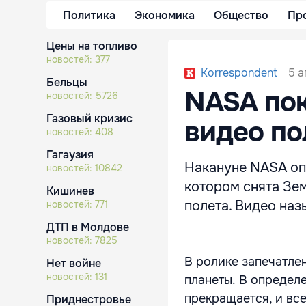
Политика
Экономика
Общество
Пр
Цены на топливо
новостей:
377
5 а
Korrespondent
Бельцы
NASA по
новостей:
5726
Газовый кризис
видео по
новостей:
408
Гагаузия
Накануне NASA оп
новостей:
10842
котором снята Зе
Кишинев
полета. Видео наз
новостей:
771
ДТП в Молдове
новостей:
7825
В ролике запечатлен
Нет войне
новостей:
131
планеты.
В определ
прекращается, и все
Приднестровье