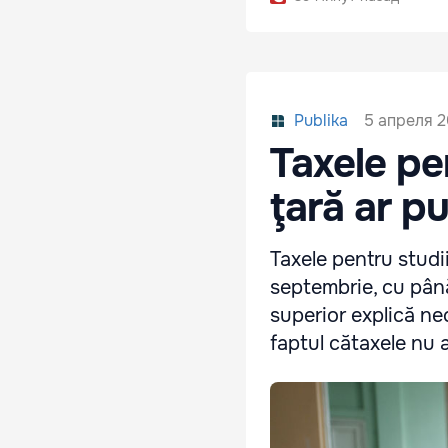
5 апреля 2
Publika
Taxele pen
ţară ar p
Taxele pentru studii
septembrie, cu până
superior explică nec
faptul cătaxele nu a