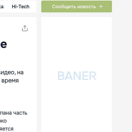
ка
Hi-Tech
Сообщить новость
е
идео, на
 время
пана часть
зко
яется