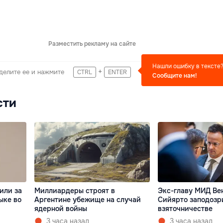
Разместить рекламу на сайте
Нашли ошибку в тексте
+
делите ее и нажмите
CTRL
ENTER
Сообщите нам!
сти
или за
Миллиардеры строят в
Экс-главу МИД Ве
ыке во
Аргентине убежище на случай
Сийярто заподозр
ядерной войны
взяточничестве
3 часа назад
3 часа назад