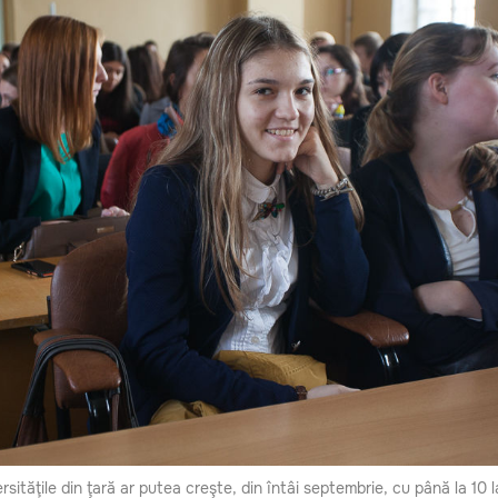
rsităţile din ţară ar putea creşte, din întâi septembrie, cu până la 10 l