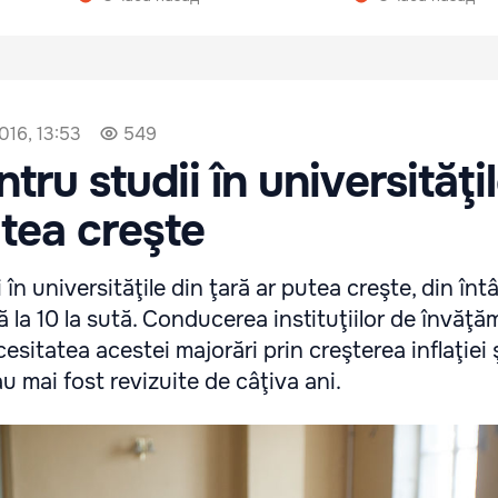
016, 13:53
549
tru studii în universităţi
utea creşte
 în universităţile din ţară ar putea creşte, din întâ
 la 10 la sută. Conducerea instituţiilor de învăţă
esitatea acestei majorări prin creşterea inflaţiei ş
u mai fost revizuite de câţiva ani.