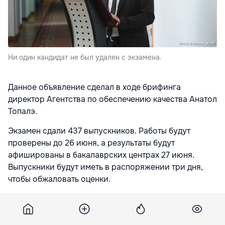
Ни один кандидат не был удален с экзамена.
Данное объявление сделал в ходе брифинга
директор Агентства по обеспечению качества Анатол
Топалэ.
Экзамен сдали 437 выпускников. Работы будут
проверены до 26 июня, а результаты будут
афишированы в бакалаврских центрах 27 июня.
Выпускники будут иметь в распоряжении три дня,
чтобы обжаловать оценки.
В текущем году зарегистрировались для сдачи
экзаменов на степень бакалавра 26818 кандидатов,
7533 из которых должники с предыдущих сессий. В