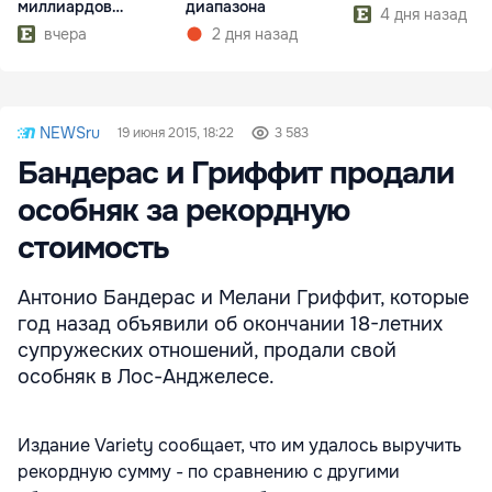
миллиардов
диапазона
4 дня назад
долларов
вчера
2 дня назад
NEWSru
19 июня 2015, 18:22
3 583
Бандерас и Гриффит продали
особняк за рекордную
стоимость
Антонио Бандерас и Мелани Гриффит, которые
год назад объявили об окончании 18-летних
супружеских отношений, продали свой
особняк в Лос-Анджелесе.
Издание Variety сообщает, что им удалось выручить
рекордную сумму - по сравнению с другими