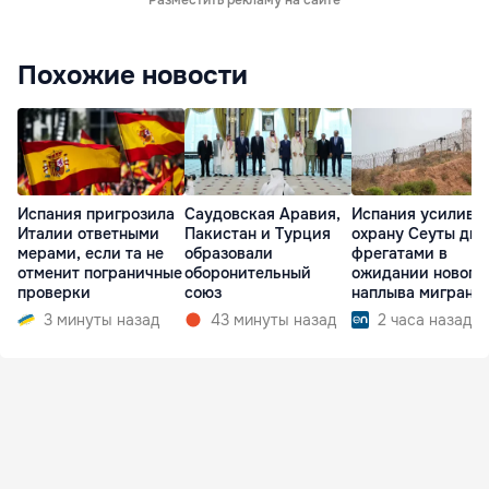
Похожие новости
Испания пригрозила
Саудовская Аравия,
Испания усилива
Италии ответными
Пакистан и Турция
охрану Сеуты дв
мерами, если та не
образовали
фрегатами в
отменит пограничные
оборонительный
ожидании нового
проверки
союз
наплыва мигрант
3 минуты назад
43 минуты назад
2 часа назад