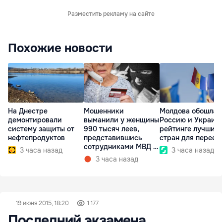
Разместить рекламу на сайте
Похожие новости
На Днестре
Мошенники
Молдова обошла
демонтировали
выманили у женщины
Россию и Украину
систему защиты от
990 тысяч леев,
рейтинге лучших
нефтепродуктов
представившись
стран для переез
сотрудниками МВД и
3 часа назад
3 часа назад
СИБ
3 часа назад
19 июня 2015, 18:20
1 177
Последний экзамена