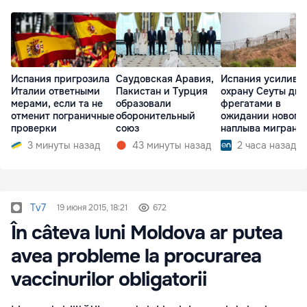
Испания пригрозила
Саудовская Аравия,
Испания усилива
Италии ответными
Пакистан и Турция
охрану Сеуты дв
мерами, если та не
образовали
фрегатами в
отменит пограничные
оборонительный
ожидании нового
проверки
союз
наплыва мигрант
3 минуты назад
43 минуты назад
2 часа назад
Tv7
19 июня 2015, 18:21
672
În câteva luni Moldova ar putea
avea probleme la procurarea
vaccinurilor obligatorii