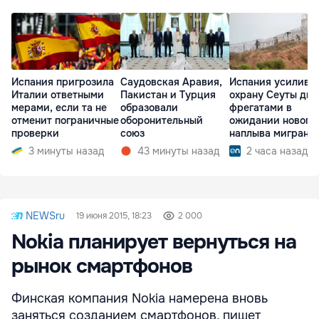
Испания пригрозила
Саудовская Аравия,
Испания усилива
Италии ответными
Пакистан и Турция
охрану Сеуты дв
мерами, если та не
образовали
фрегатами в
отменит пограничные
оборонительный
ожидании нового
проверки
союз
наплыва мигрант
3 минуты назад
43 минуты назад
2 часа назад
NEWSru
19 июня 2015, 18:23
2 000
Nokia планирует вернуться на
рынок смартфонов
Финская компания Nokia намерена вновь
заняться созданием смартфонов, пишет