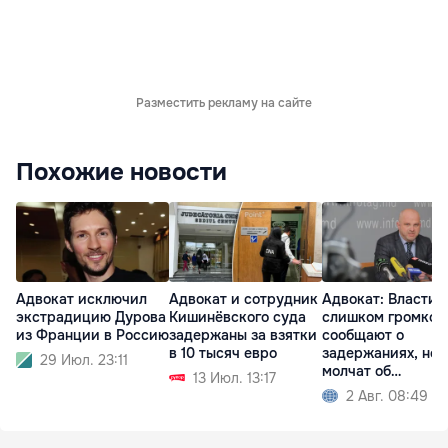
Разместить рекламу на сайте
Похожие новости
Адвокат исключил
Адвокат и сотрудник
Адвокат: Власти
экстрадицию Дурова
Кишинёвского суда
слишком громко
из Франции в Россию
задержаны за взятки
сообщают о
в 10 тысяч евро
задержаниях, но
29 Июл. 23:11
молчат об
13 Июл. 13:17
освобождениях
2 Авг. 08:49