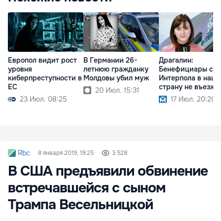
Европол видит рост
В Германии 26-
Драгалин:
уровня
летнюю гражданку
Бенефициары сх
киберпреступности в
Молдовы убил муж
Интерпола в нашу
ЕС
страну не въезжа
20 Июл. 15:31
23 Июл. 08:25
17 Июл. 20:20
Rbc
8 января 2019, 19:25
3 528
В США предъявили обвинение
встречавшейся с сыном
Трампа Весельницкой