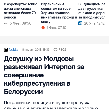
В аэропортах Токио
Израильским
В Единецком рай
из-за снегопада
солдатам на горе
два грузовика
отменили более 70
Хермон пришлось
съехали с дороги 
рейсов
выкапывать проход в
за погодных усло
снегу
5 Фев. 08:50
20 Янв. 12:12
1 Фев. 07:10
Nokta
8 января 2019, 19:33
7 902
Девушку из Молдовы
разыскивал Интерпол за
совершение
киберпрестуления в
Белоруссии
Пограничная полиция в пункте пропуска
Альбица обнаружила и задержала молодую