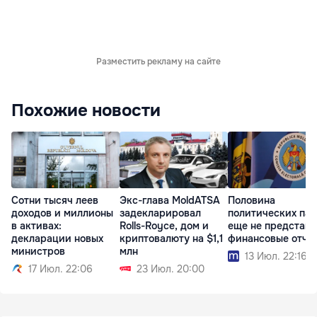
Разместить рекламу на сайте
Похожие новости
Сотни тысяч леев
Экс-глава MoldATSA
Половина
доходов и миллионы
задекларировал
политических па
в активах:
Rolls-Royce, дом и
еще не представ
декларации новых
криптовалюту на $1,1
финансовые отче
министров
млн
13 Июл. 22:16
17 Июл. 22:06
23 Июл. 20:00