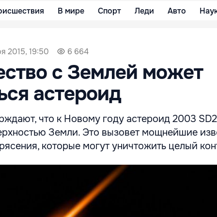
оисшествия
В мире
Спорт
Леди
Авто
Нау
я 2015, 19:50
6 664
ство с Землей может
ься астероид
рждают, что к Новому году астероид 2003 SD
верхностью Земли. Это вызовет мощнейшие из
рясения, которые могут уничтожить целый кон