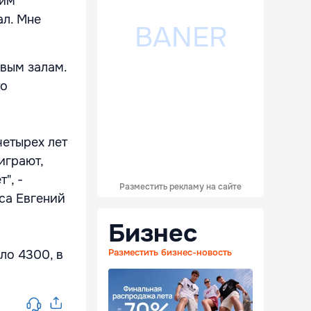
тим
ал. Мне
вым залам.
то
четырех лет
играют,
", -
Разместить рекламу на сайте
са Евгений
Бизнес
Разместить бизнес-новость
ло 4300, в