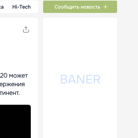
ка
Hi-Tech
Сообщить новость
220 может
вержения
тинент.