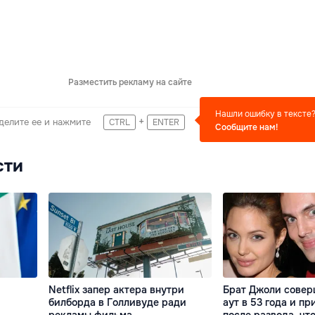
Разместить рекламу на сайте
Нашли ошибку в тексте
+
делите ее и нажмите
CTRL
ENTER
Сообщите нам!
сти
Netflix запер актера внутри
Брат Джоли совер
билборда в Голливуде ради
аут в 53 года и пр