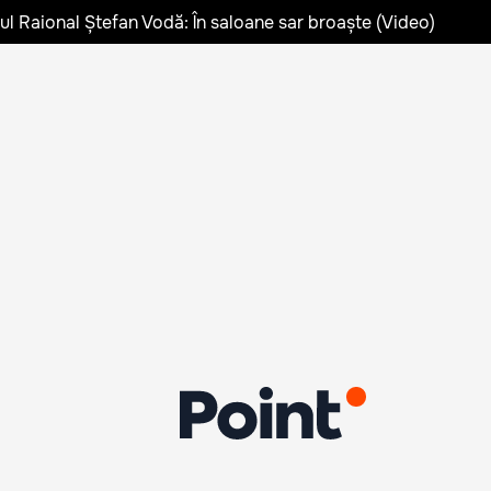
lul Raional Ștefan Vodă: În saloane sar broaște (Video)