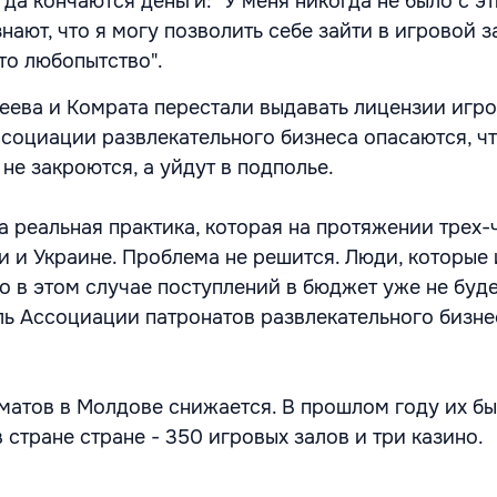
гда кончаются деньги: "У меня никогда не было с э
нают, что я могу позволить себе зайти в игровой з
сто любопытство".
еева и Комрата перестали выдавать лицензии игро
ссоциации развлекательного бизнеса опасаются, ч
не закроются, а уйдут в подполье.
 а реальная практика, которая на протяжении трех-
и и Украине. Проблема не решится. Люди, которые 
о в этом случае поступлений в бюджет уже не будет
ль Ассоциации патронатов развлекательного бизне
матов в Молдове снижается. В прошлом году их бы
в стране стране - 350 игровых залов и три казино.