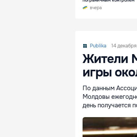
пограничным контролем
вчера
14 декабря
Publika
Жители М
игры око
По данным Ассоци
Молдовы ежегодно 
день получается п