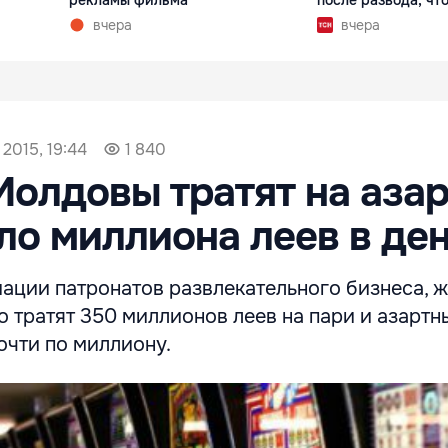
рекламы фильма
после развода, что
вчера
вчера
 2015, 19:44
1 840
олдовы тратят на аза
ло миллиона леев в де
ации патронатов развлекательного бизнеса, 
тратят 350 миллионов леев на пари и азартны
очти по миллиону.