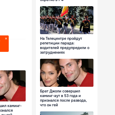
На Телецентре пройдут
?
репетиции парада:
водителей предупредили о
затруднениях
Брат Джоли совершил
каминг-аут в 53 года и
признался после развода,
что он гей
шил каминг-
изнался