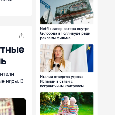
 он гей
Netflix запер актера внутри
билборда в Голливуде ради
рекламы фильма
ртные
нь
жители
Италия отвергла угрозы
е игры. В
Испании в связи с
пограничным контролем