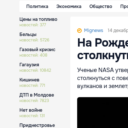
Политика
Экономика
Общество
Пр
Цены на топливо
новостей:
377
14 декабр
Mignews
Бельцы
На Рожде
новостей:
5726
Газовый кризис
столкнут
новостей:
408
Гагаузия
Ученые NASA утве
новостей:
10842
столкнуться с по
Кишинев
вулканов и землет
новостей:
771
ДТП в Молдове
новостей:
7823
Нет войне
новостей:
131
Приднестровье