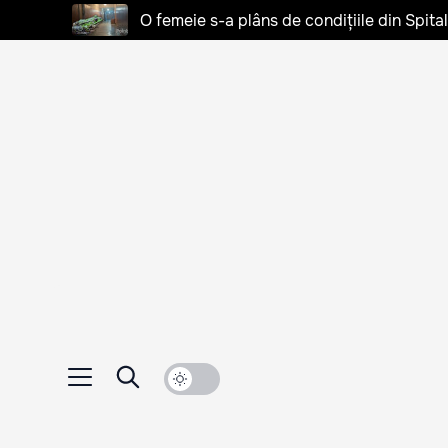
O femeie s-a plâns de condițiile din Spita