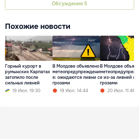
Обсуждения
5
Похожие новости
Горный курорт в
В Молдове объявлено
В Молдове объяв
румынских Карпатах
метеопредупреждени
метеопредупреж
затопило после
е: ожидаются ливни с
е из-за ливней с
сильных ливней
грозами
грозами
19 Июл. 19:30
19 Июл. 14:44
20 Июл. 11:46