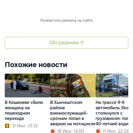
Разместить рекламу на сайте
Обсуждения
11
Похожие новости
В Кишиневе сбили
В Хынчештском
На трассе R-6
женщину на
районе
автомобиль Skod
пешеходном
военнослужащий-
столкнулся с
переходе
срочник попал в
грузовиком: поги
аварию на мотоцикле
40-летний водит
31 Июл. 13:32
19 Июл. 13:00
11 Июл. 22:24