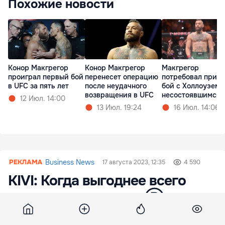
Похожие новости
Конор Макгрегор
Макгрегор
Конор Макгрегор
проиграл первый бой
потребовал призн
перенесет операцию
в UFC за пять лет
бой с Холлоуэем
после неудачного
несостоявшимся
возвращения в UFC
12 Июл. 14:00
16 Июл. 14:06
13 Июл. 19:24
Business News
17 августа 2023, 12:35
4 590
KIVI: Когда выгоднее всего
покупать телевизор Ⓟ
Когда лучше покупать телевизор? Когда он