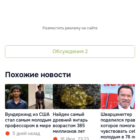
Разместить рекламу на сайте
Обсуждения
2
Похожие новости
Вундеркинд из США
Найден самый
Шварценеггер
стал самым молодым
древний янтарь
поделился прави
профессором в мире
возрастом 385
которое помогает
миллионов лет
чувствовать себя
5 дней назад
молодым в 78 лет
16 Июл. 23:23