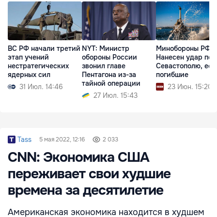
ВС РФ начали третий
NYT: Министр
Минобороны РФ:
этап учений
обороны России
Нанесен удар по
нестратегических
звонил главе
Севастополю, ест
ядерных сил
Пентагона из-за
погибшие
тайной операции
31 Июл. 14:46
23 Июн. 15:20
27 Июл. 15:43
Tass
5 мая 2022, 12:16
2 033
CNN: Экономика США
переживает свои худшие
времена за десятилетие
Американская экономика находится в худшем