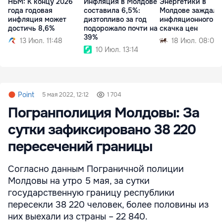
НБМ: К концу 2026
Инфляция в Молдове
Энергетики в
года годовая
составила 6,5%:
Молдове заждали
инфляция может
дизтопливо за год
инфляционного
достичь 8,6%
подорожало почти на
скачка цен
39%
13 Июл. 11:48
18 Июл. 08:00
10 Июл. 13:14
Point
5 мая 2022, 12:12
1 704
Погранполиция Молдовы: За
сутки зафиксировано 38 220
пересечений границы
Согласно данным Пограничной полиции
Молдовы на утро 5 мая, за сутки
государственную границу республики
пересекли 38 220 человек, более половины из
них выехали из страны – 22 840.