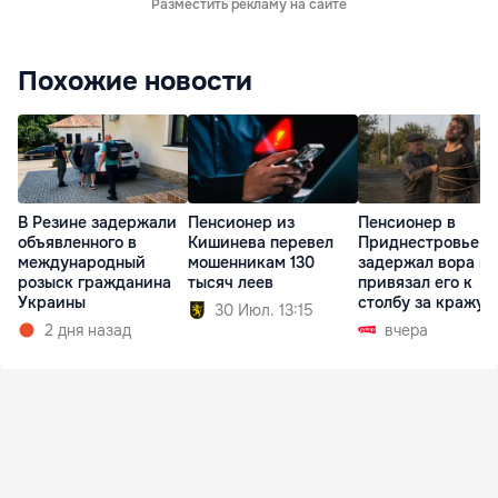
Разместить рекламу на сайте
Похожие новости
В Резине задержали
Пенсионер из
Пенсионер в
объявленного в
Кишинева перевел
Приднестровье
международный
мошенникам 130
задержал вора и
розыск гражданина
тысяч леев
привязал его к
Украины
столбу за кражу 
30 Июл. 13:15
2 дня назад
вчера