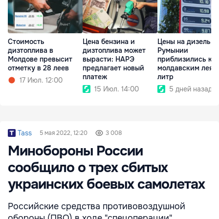
Стоимость
Цена бензина и
Цены на дизель в
дизтоплива в
дизтоплива может
Румынии
Молдове превысит
вырасти: НАРЭ
приблизились к 4
отметку в 28 леев
предлагает новый
молдавским леям
платеж
литр
17 Июл. 12:00
15 Июл. 14:00
5 дней назад
Tass
5 мая 2022, 12:20
3 008
Минобороны России
сообщило о трех сбитых
украинских боевых самолетах
Российские средства противовоздушной
обороны (ПВО) в ходе "спецоперации"