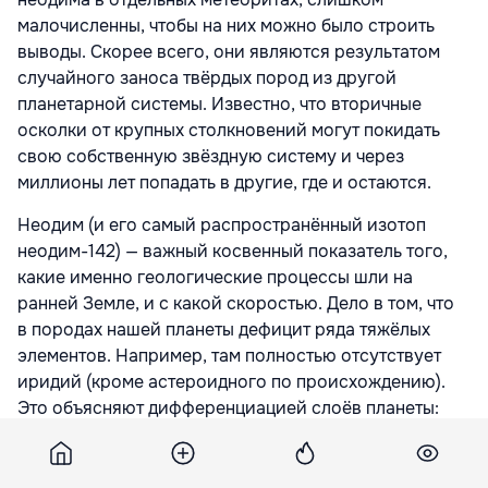
малочисленны, чтобы на них можно было строить
выводы. Скорее всего, они являются результатом
случайного заноса твёрдых пород из другой
планетарной системы. Известно, что вторичные
осколки от крупных столкновений могут покидать
свою собственную звёздную систему и через
миллионы лет попадать в другие, где и остаются.
Неодим (и его самый распространённый изотоп
неодим-142) — важный косвенный показатель того,
какие именно геологические процессы шли на
ранней Земле, и с какой скоростью. Дело в том, что
в породах нашей планеты дефицит ряда тяжёлых
элементов. Например, там полностью отсутствует
иридий (кроме астероидного по происхождению).
Это объясняют дифференциацией слоёв планеты:
тяжёлый иридий рано утонул в магме,
переместившись ближе к ядру Земли. Более лёгкие
металлы тонули медленнее. Поэтому на поверхности