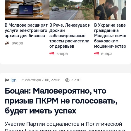
В Молдове расширят
В Рече, Ленкауцах и
В Украине задер
услуги электронного
Дрокии
гражданина
архива для бизнеса
заблокированные
Молдовы: помогал
трассы расчистили
банковским
вчера
от деревьев
мошенничеством 
Чехии
вчера
вчера
Ipn
15 сентября 2016, 22:06
2 230
Боцан: Маловероятно, что
призыв ПКРМ не голосовать,
будет иметь успех
Участие Партии социалистов и Политической
Партии Наша партия со своими кандидатами в