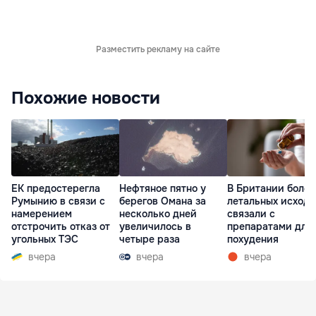
Разместить рекламу на сайте
Похожие новости
ЕК предостерегла
Нефтяное пятно у
В Британии более
Румынию в связи с
берегов Омана за
летальных исходо
намерением
несколько дней
связали с
отстрочить отказ от
увеличилось в
препаратами для
угольных ТЭС
четыре раза
похудения
вчера
вчера
вчера