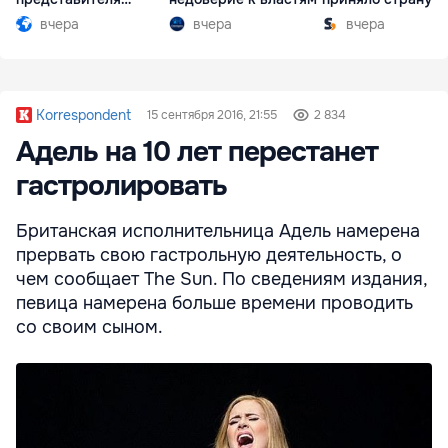
Южной Осетии
разгар кризиса
вчера
вчера
вчера
Korrespondent
15 сентября 2016, 21:55
2 834
Адель на 10 лет перестанет
гастролировать
Британская исполнительница Адель намерена
прервать свою гастрольную деятельность, о
чем сообщает The Sun. По сведениям издания,
певица намерена больше времени проводить
со своим сыном.