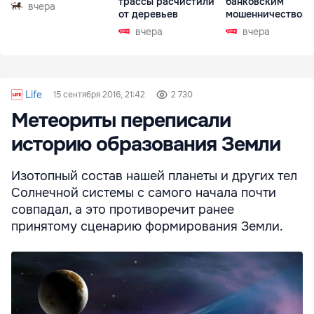
трассы расчистили
банковским
вчера
от деревьев
мошенничеством 
Чехии
вчера
вчера
Life
15 сентября 2016, 21:42
2 730
Метеориты переписали
историю образования Земли
Изотопный состав нашей планеты и других тел
Солнечной системы с самого начала почти
совпадал, а это противоречит ранее
принятому сценарию формирования Земли.