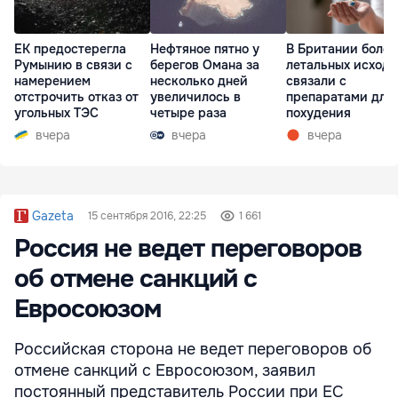
ЕК предостерегла
Нефтяное пятно у
В Британии более
Румынию в связи с
берегов Омана за
летальных исходо
намерением
несколько дней
связали с
отстрочить отказ от
увеличилось в
препаратами для
угольных ТЭС
четыре раза
похудения
вчера
вчера
вчера
Gazeta
15 сентября 2016, 22:25
1 661
Россия не ведет переговоров
об отмене санкций с
Евросоюзом
Российская сторона не ведет переговоров об
отмене санкций с Евросоюзом, заявил
постоянный представитель России при ЕС