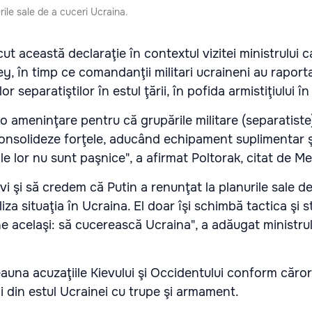
rile sale de a cuceri Ucraina.
ut această declaraţie în contextul vizitei ministrului 
y, în timp ce comandanţii militari ucraineni au raport
or separatiştilor în estul ţării, în pofida armistiţiului î
 o ameninţare pentru că grupările militare (separatiste)
onsolideze forţele, aducând echipament suplimentar şi
le lor nu sunt paşnice", a afirmat Poltorak, citat de Me
vi şi să credem că Putin a renunţat la planurile sale de
iza situaţia în Ucraina. El doar îşi schimbă tactica şi st
e acelaşi: să cucerească Ucraina", a adăugat ministru
auna acuzaţiile Kievului şi Occidentului conform cărora
ii din estul Ucrainei cu trupe şi armament.