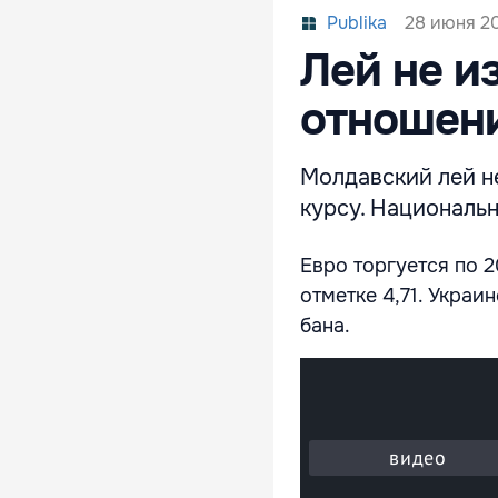
28 июня 20
Publika
Лей не и
отношени
Молдавский лей н
курсу. Националь
Евро торгуется по 2
отметке 4,71. Украи
бана.