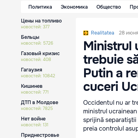
Политика
Экономика
Общество
Пр
Цены на топливо
новостей:
377
28 июня
Realitatea
Бельцы
Ministrul 
новостей:
5726
Газовый кризис
trebuie s
новостей:
408
Putin a re
Гагаузия
новостей:
10842
cuceri Uc
Кишинев
новостей:
771
Occidentul nu ar tr
ДТП в Молдове
новостей:
7825
ministrul ucrainean 
Нет войне
sprijină separatişti
новостей:
131
preia controlul asup
Приднестровье