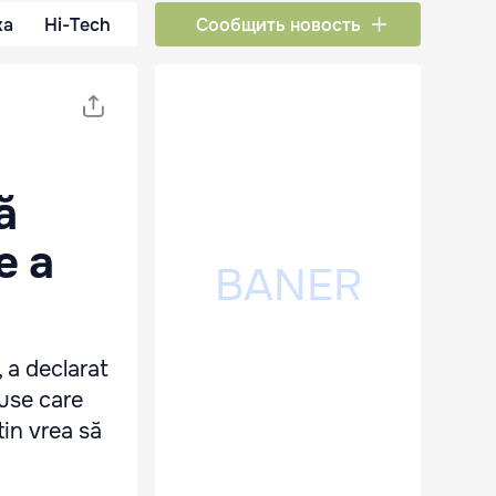
ка
Hi-Tech
Сообщить новость
ă
e a
 a declarat
ruse care
tin vrea să