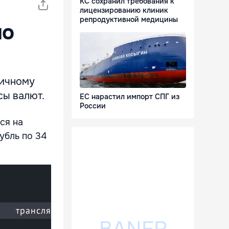
КС сохранил требования к
лицензированию клиник
репродуктивной медицины
по
ничному
сы валют.
ЕС нарастил импорт СПГ из
России
ся на
рубль по 34