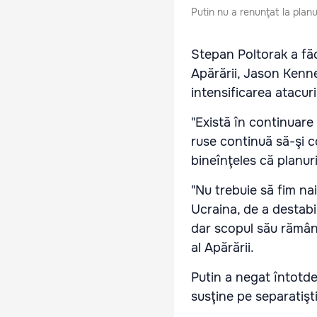
Putin nu a renunţat la planu
Stepan Poltorak a făc
Apărării, Jason Kenne
intensificarea atacuril
"Există în continuare
ruse continuă să-şi c
bineînţeles că planuri
"Nu trebuie să fim nai
Ucraina, de a destabil
dar scopul său rămân
al Apărării.
Putin a negat întotde
susţine pe separatişt