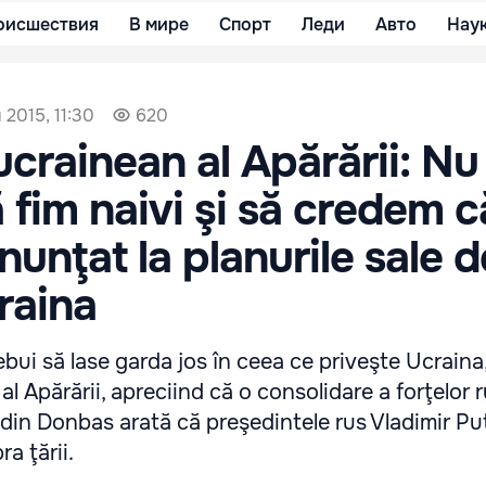
оисшествия
В мире
Спорт
Леди
Авто
Нау
 2015, 11:30
620
ucrainean al Apărării: Nu
ă fim naivi şi să credem c
nunţat la planurile sale d
raina
ebui să lase garda jos în ceea ce priveşte Ucraina,
al Apărării, apreciind că o consolidare a forţelor 
i din Donbas arată că preşedintele rus Vladimir Pu
ra ţării.