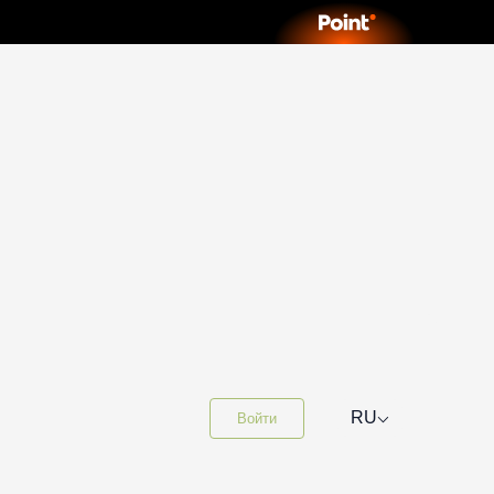
⌵
RU
Войти