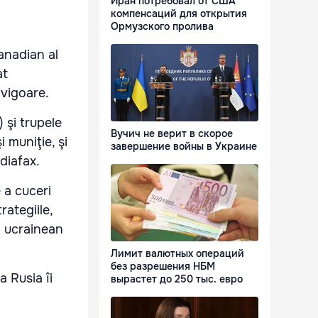
Иран потребовал от США
компенсаций для открытия
Ормузского пролива
canadian al
at
n vigoare.
 şi trupele
Вучич не верит в скорое
 muniţie, şi
завершение войны в Украине
diafax.
 a cuceri
rategiile,
l ucrainean
Лимит валютных операций
без разрешения НБМ
 Rusia îi
вырастет до 250 тыс. евро