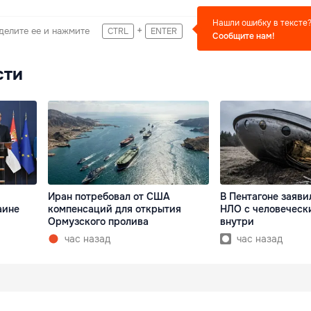
Нашли ошибку в тексте
+
делите ее и нажмите
CTRL
ENTER
Сообщите нам!
сти
Иран потребовал от США
В Пентагоне заяви
аине
компенсаций для открытия
НЛО с человеческ
Ормузского пролива
внутри
час назад
час назад