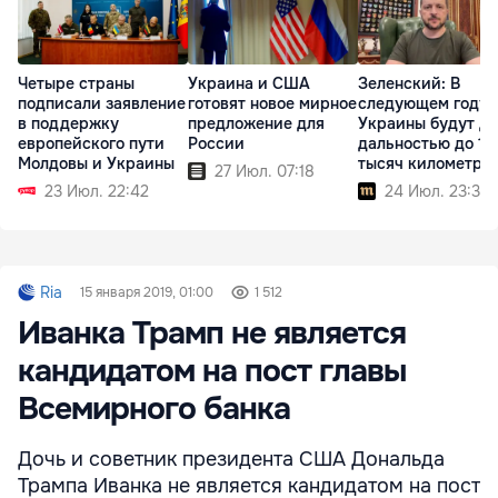
Четыре страны
Украина и США
Зеленский: В
подписали заявление
готовят новое мирное
следующем году 
в поддержку
предложение для
Украины будут д
европейского пути
России
дальностью до 10
Молдовы и Украины
тысяч километро
27 Июл. 07:18
23 Июл. 22:42
24 Июл. 23:35
Ria
15 января 2019, 01:00
1 512
Иванка Трамп не является
кандидатом на пост главы
Всемирного банка
Дочь и советник президента США Дональда
Трампа Иванка не является кандидатом на пост