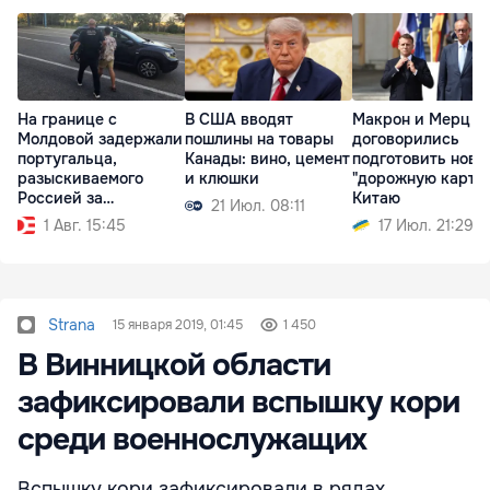
На границе с
В США вводят
Макрон и Мерц
Молдовой задержали
пошлины на товары
договорились
португальца,
Канады: вино, цемент
подготовить нову
разыскиваемого
и клюшки
"дорожную карту"
Россией за
Китаю
21 Июл. 08:11
наркоторговлю
1 Авг. 15:45
17 Июл. 21:29
Strana
15 января 2019, 01:45
1 450
В Винницкой области
зафиксировали вспышку кори
среди военнослужащих
Вспышку кори зафиксировали в рядах