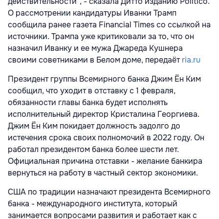
действительности", - сказала Дитто изданию
Politico.
О рассмотрении кандидатуры Иванки Трамп
сообщила ранее газета Financial Times со ссылкой на
источники. Трампа уже критиковали за то, что он
назначил Иванку и ее мужа Джареда Кушнера
своими советниками в Белом доме, передаёт
ria.ru
Президент группы Всемирного банка Джим Ён Ким
сообщил, что уходит в отставку с 1 февраля,
обязанности главы банка будет исполнять
исполнительный директор Кристалина Георгиева.
Джим Ён Ким покидает должность задолго до
истечения срока своих полномочий в 2022 году. Он
работал президентом банка более шести лет.
Официальная причина отставки - желание банкира
вернуться на работу в частный сектор экономики.
США по традиции назначают президента Всемирного
банка - международного института, который
занимается вопросами развития и работает как с