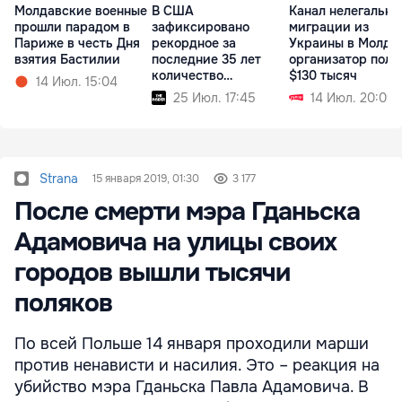
Молдавские военные
В США
Канал нелегально
прошли парадом в
зафиксировано
миграции из
Париже в честь Дня
рекордное за
Украины в Молдо
взятия Бастилии
последние 35 лет
организатор полу
количество
$130 тысяч
14 Июл. 15:04
заболевших корью
25 Июл. 17:45
14 Июл. 20:09
Strana
15 января 2019, 01:30
3 177
После смерти мэра Гданьска
Адамовича на улицы своих
городов вышли тысячи
поляков
По всей Польше 14 января проходили марши
против ненависти и насилия. Это – реакция на
убийство мэра Гданьска Павла Адамовича. В