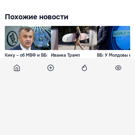
Похожие новости
Кику – об МВФ и ВБ:
Иванка Трамп
ВБ: У Молдовы ес
Хотят совместить
восхитила
возможности
геополитику и
подписчиков
постепенно
экономическую
фигурой на пляже
приблизиться к
сторону
ставкам НДС ЕС
23 Июн. 23:00
17 Июн. 20:22
13 Июн. 18:52
Nation-News
15 января 2019, 00:50
1 613
Истребитель США F-16
экстренно сел в Японии из-за