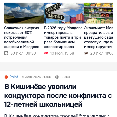
Солнечная энергия
В 2026 году Молдова
Экономист: Молд
покрывает 60%
импортировала
превратилась из
потребления
товаров почти в три
цветущего сада в
возобновляемой
раза больше чем
столовую, где всё
энергии в Молдове
экспортировала
импортируется
30 Июл. 09:30
10 Июл. 15:58
20 Июл. 11:00
Point
5 июня 2026, 20:06
31 360
В Кишинёве уволили
кондуктора после конфликта с
12-летней школьницей
В Кишинёве кондуктора троллейбуса уволили