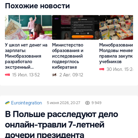
Похожие новости
У школ нет денег на
Министерство
Минобразования
зарплаты:
образования и
Молдовы меняет
Минобразования
исследований
правила закупки
разработало
подверглось
учебников
экстренный
кибератаке
30 Июл. 15:24
механизм
15 Июл. 13:52
2 Авг. 09:12
Eurointegration
5 июня 2026, 20:27
9 949
В Польше расследуют дело
онлайн-травли 7-летней
дочери президента