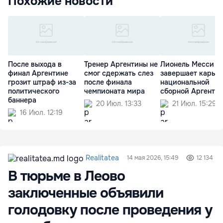
Похожие новости
После выхода в
Тренер Аргентины не
Лионель Месси
финал Аргентине
смог сдержать слез
завершает карьер
грозит штраф из-за
после финала
национальной
политического
чемпионата мира
сборной Аргенти
баннера
20 Июл. 13:33
21 Июл. 15:29
16 Июл. 12:19
Realitatea
14 мая 2026, 15:49
12 134
В тюрьме в Леово
заключенные объявили
голодовку после проведения у