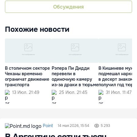
Обсуждения
Похожие новости
В столичном секторе
Рэпера Пи Дидди
В Кишиневе мужч
Чеканы временно
перевели в
подмешал наркот
ограничат движение
одиночную камеру
в десерт знакомо
транспорта
из-за драки в тюрьме
получил год тюр
13 Июл. 21:49
25 Июл. 21:45
31 Июл. 11:47
Point
14 мая 2026, 15:54
5 293