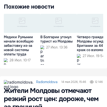
Похожие новости
Медики Румынии
В Болгарии утонул
Четверо граждан
начали всеобщую
турист из Молдовы
Молдовы осужден
забастовку из-за
Британии за 449
27 Июл. 13:36
новой системы
краж со взломом
оплаты труда
27 Июл. 19:54
28 Июл. 10:17
Radiomoldova
14 мая 2026, 15:46
12 146
Жители Молдовы отмечают
резкий рост цен: дороже, чем