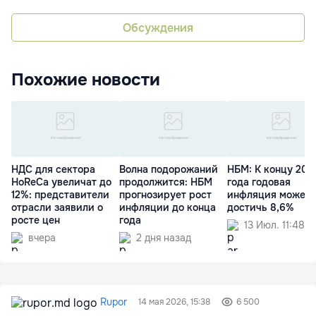
Обсуждения
Похожие новости
НДС для сектора
Волна подорожаний
НБМ: К концу 202
HoReCa увеличат до
продолжится: НБМ
года годовая
12%: представители
прогнозирует рост
инфляция может
отрасли заявили о
инфляции до конца
достичь 8,6%
росте цен
года
13 Июл. 11:48
вчера
2 дня назад
Rupor
14 мая 2026, 15:38
6 500