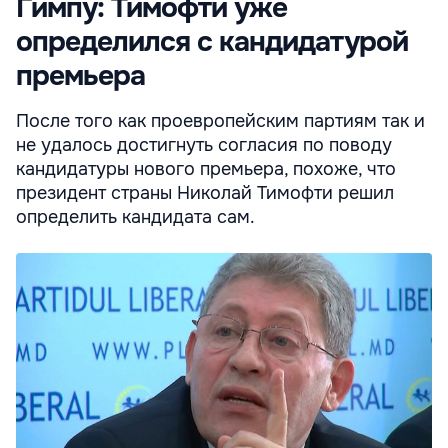
Гимпу: Тимофти уже
определился с кандидатурой
премьера
После того как проевропейским партиям так и
не удалось достигнуть согласия по поводу
кандидатуры нового премьера, похоже, что
президент страны Николай Тимофти решил
определить кандидата сам.