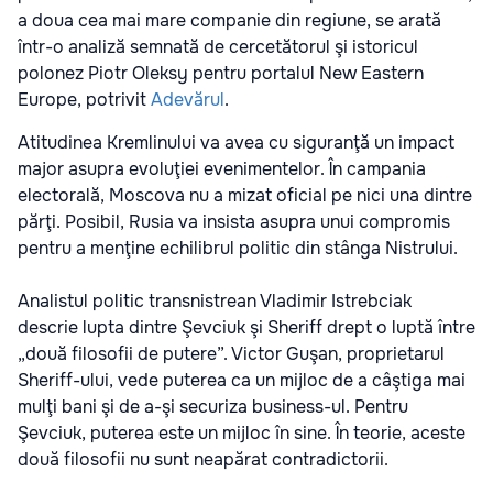
a doua cea mai mare companie din regiune, se arată
într-o analiză semnată de cercetătorul şi istoricul
polonez Piotr Oleksy pentru portalul New Eastern
Europe, potrivit
Adevărul
.
Atitudinea Kremlinului va avea cu siguranţă un impact
major asupra evoluţiei evenimentelor. În campania
electorală, Moscova nu a mizat oficial pe nici una dintre
părţi. Posibil, Rusia va insista asupra unui compromis
pentru a menţine echilibrul politic din stânga Nistrului.
Analistul politic transnistrean Vladimir Istrebciak
descrie lupta dintre Şevciuk şi Sheriff drept o luptă între
„două filosofii de putere”. Victor Guşan, proprietarul
Sheriff-ului, vede puterea ca un mijloc de a câştiga mai
mulţi bani şi de a-şi securiza business-ul. Pentru
Şevciuk, puterea este un mijloc în sine. În teorie, aceste
două filosofii nu sunt neapărat contradictorii.