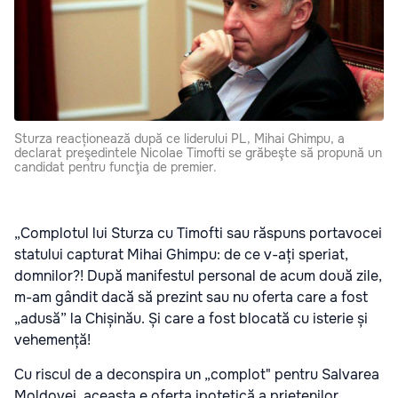
Sturza reacționează după ce liderului PL, Mihai Ghimpu, a
declarat preşedintele Nicolae Timofti se grăbeşte să propună un
candidat pentru funcţia de premier.
„Complotul lui Sturza cu Timofti sau răspuns portavocei
statului capturat Mihai Ghimpu: de ce v-ați speriat,
domnilor?! După manifestul personal de acum două zile,
m-am gândit dacă să prezint sau nu oferta care a fost
„adusă” la Chișinău. Și care a fost blocată cu isterie și
vehemență!
Cu riscul de a deconspira un „complot" pentru Salvarea
Moldovei, aceasta e oferta ipotetică a prietenilor