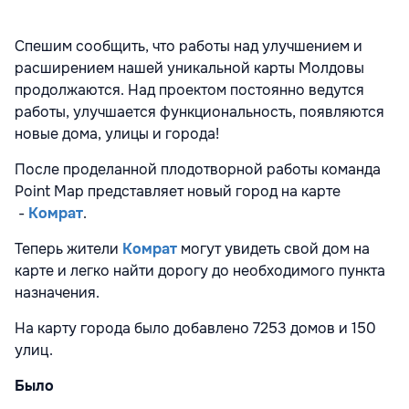
Спешим сообщить, что работы над улучшением и
расширением нашей уникальной карты Молдовы
продолжаются. Над проектом постоянно ведутся
работы, улучшается функциональность, появляются
новые дома, улицы и города!
После проделанной плодотворной работы команда
Point Map представляет новый город на карте
-
Комрат
.
Теперь жители
Комрат
могут увидеть свой дом на
карте и легко найти дорогу до необходимого пункта
назначения.
На карту города было добавлено 7253 домов и 150
улиц.
Было