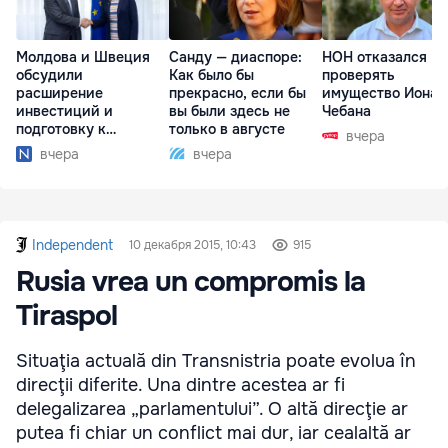
Молдова и Швеция
Санду — диаспоре:
НОН отказался
обсудили
Как было бы
проверять
расширение
прекрасно, если бы
имущество Иона
инвестиций и
вы были здесь не
Чебана
подготовку к
только в августе
вчера
отопительному
вчера
вчера
сезону
Independent
10 декабря 2015, 10:43
915
Rusia vrea un compromis la
Tiraspol
Situaţia actuală din Transnistria poate evolua în
direcţii diferite. Una dintre acestea ar fi
delegalizarea „parlamentului”. O altă direcţie ar
putea fi chiar un conflict mai dur, iar cealaltă ar