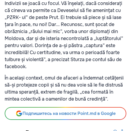
Indivizii se joacă cu focul. Vă înșelați, dacă considerați
că cineva va permite ca Deveselul să fie amenințat cu
„PZRK- ul” de peste Prut. Ei trebuie să plece și să lase
țara în pace, nu noi! Dar... Recunosc, sunt șocat de
obrăznicia „răului mai mic”, vorba unor diplomați din
Moldova, dar și de isteria necontrolată a „luptătorului”
pentru valori. Dorința de a-și păstra „captura” este
incredibilă! Cu certitudine, va urma o perioadă foarte
tulbure și violentă”, a precizat Sturza pe contul său de
facebook.
În același context, omul de afaceri a îndemnat cetățenii
să-și protejeze copii și să nu dea voie să le fie distrusă
ultima speranță, extrem de fragilă, „cea formată în
mintea colectivă a oamenilor de bună credință”.
Подпишитесь на новости Point.md в Google