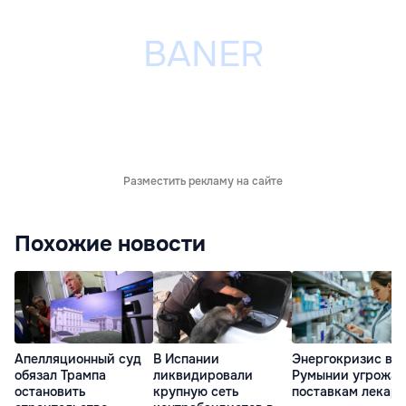
Разместить рекламу на сайте
Похожие новости
Апелляционный суд
В Испании
Энергокризис в
обязал Трампа
ликвидировали
Румынии угрожае
остановить
крупную сеть
поставкам лекарс