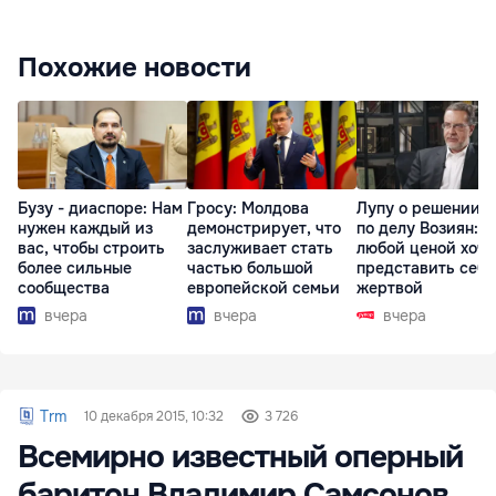
Похожие новости
Бузу - диаспоре: Нам
Гросу: Молдова
Лупу о решении с
нужен каждый из
демонстрирует, что
по делу Возиян: 
вас, чтобы строить
заслуживает стать
любой ценой хоче
более сильные
частью большой
представить себя
сообщества
европейской семьи
жертвой
вчера
вчера
вчера
Trm
10 декабря 2015, 10:32
3 726
Всемирно известный оперный
баритон Владимир Самсонов