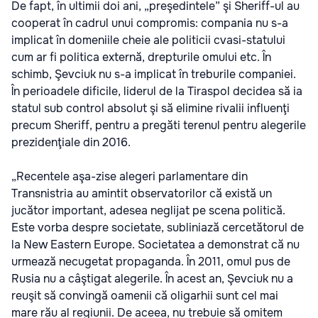
De fapt, în ultimii doi ani, „preşedintele” şi Sheriff-ul au
cooperat în cadrul unui compromis: compania nu s-a
implicat în domeniile cheie ale politicii cvasi-statului
cum ar fi politica externă, drepturile omului etc. În
schimb, Şevciuk nu s-a implicat în treburile companiei.
În perioadele dificile, liderul de la Tiraspol decidea să ia
statul sub control absolut şi să elimine rivalii influenţi
precum Sheriff, pentru a pregăti terenul pentru alegerile
prezidenţiale din 2016.
„Recentele aşa-zise alegeri parlamentare din
Transnistria au amintit observatorilor că există un
jucător important, adesea neglijat pe scena politică.
Este vorba despre societate, subliniază cercetătorul de
la New Eastern Europe. Societatea a demonstrat că nu
urmează necugetat propaganda. În 2011, omul pus de
Rusia nu a câştigat alegerile. În acest an, Şevciuk nu a
reuşit să convingă oamenii că oligarhii sunt cel mai
mare rău al regiunii. De aceea, nu trebuie să omitem