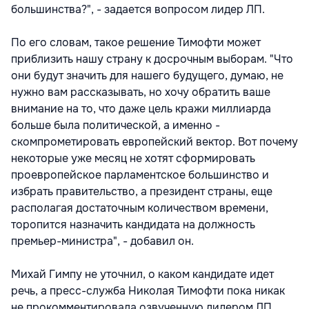
большинства?", - задается вопросом лидер ЛП.
По его словам, такое решение Тимофти может
приблизить нашу страну к досрочным выборам. "Что
они будут значить для нашего будущего, думаю, не
нужно вам рассказывать, но хочу обратить ваше
внимание на то, что даже цель кражи миллиарда
больше была политической, а именно -
скомпрометировать европейский вектор. Вот почему
некоторые уже месяц не хотят сформировать
проевропейское парламентское большинство и
избрать правительство, а президент страны, еще
располагая достаточным количеством времени,
торопится назначить кандидата на должность
премьер-министра", - добавил он.
Михай Гимпу не уточнил, о каком кандидате идет
речь, а пресс-служба Николая Тимофти пока никак
не прокомментировала озвученную лидером ЛП