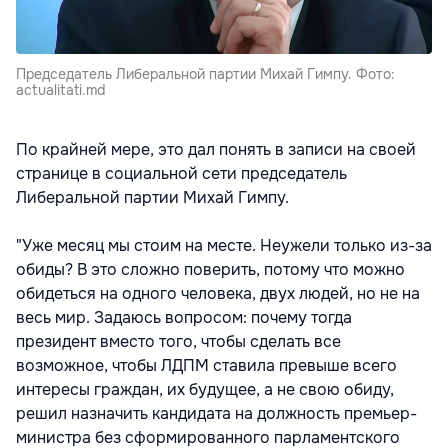
Председатель Либеральной партии Михай Гимпу. Фото:
actualitati.md
По крайней мере, это дал понять в записи на своей
странице в социальной сети председатель
Либеральной партии Михай Гимпу.
"Уже месяц мы стоим на месте. Неужели только из-за
обиды? В это сложно поверить, потому что можно
обидеться на одного человека, двух людей, но не на
весь мир. Задаюсь вопросом: почему тогда
президент вместо того, чтобы сделать все
возможное, чтобы ЛДПМ ставила превыше всего
интересы граждан, их будущее, а не свою обиду,
решил назначить кандидата на должность премьер-
министра без сформированного парламентского