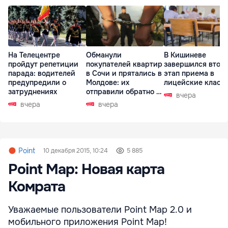
На Телецентре
Обманули
В Кишиневе
пройдут репетиции
покупателей квартир
завершился втор
парада: водителей
в Сочи и прятались в
этап приема в
предупредили о
Молдове: их
лицейские класс
затруднениях
отправили обратно в
вчера
РФ
вчера
вчера
Point
10 декабря 2015, 10:24
5 885
Point Map: Новая карта
Комрата
Уважаемые пользователи Point Map 2.0 и
мобильного приложения Point Map!