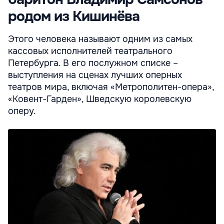
родом из Кишинёва
Этого человека называют одним из самых
кассовых исполнителей театрального
Петербурга. В его послужном списке –
выступления на сценах лучших оперных
театров мира, включая «Метрополитен-опера»,
«Ковент-Гарден», Шведскую королевскую
оперу.