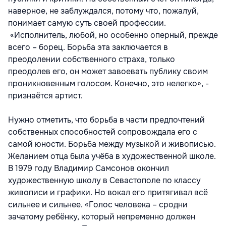
наверное, не заблуждался, потому что, пожалуй,
понимает самую суть своей профессии.
«Исполнитель, любой, но особенно оперный, прежде
всего – борец. Борьба эта заключается в
преодолении собственного страха, только
преодолев его, он может завоевать публику своим
проникновенным голосом. Конечно, это нелегко», -
признаётся артист.
Нужно отметить, что борьба в части предпочтений
собственных способностей сопровождала его с
самой юности. Борьба между музыкой и живописью.
Желанием отца была учёба в художественной школе.
В 1979 году Владимир Самсонов окончил
художественную школу в Севастополе по классу
живописи и графики. Но вокал его притягивал всё
сильнее и сильнее. «Голос человека – сродни
зачатому ребёнку, который непременно должен