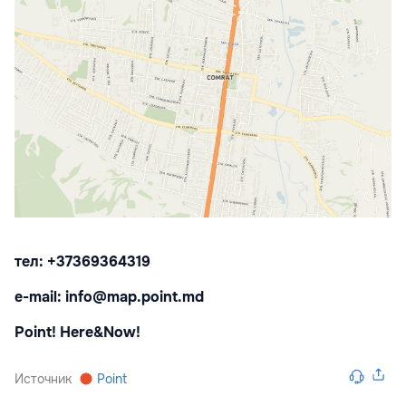
тел: +37369364319
e-mail: info@map.point.md
Point! Here&Now!
Источник
Point