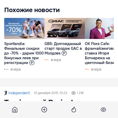
Похожие новости
Sportlandia:
GBS: Долгожданный
OK Flora Cafe:
Финальные скидки
старт продаж GAC в
франчайзинговая
до -70% - дарим 1000
Молдове Ⓟ
ставка Игоря
бонусных леев при
Ботнарюка на
вчера
регистрации Ⓟ
цветочный бизне
вчера
вчера
Independent
10 декабря 2015, 10:23
1 218
Turcia acuză Rusia de
„purificare etnică” în Siria