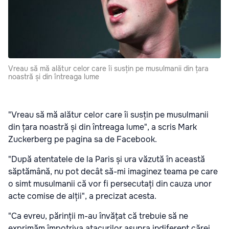
Vreau să mă alătur celor care îi susțin pe musulmanii din țara
noastră și din întreaga lume
"Vreau să mă alătur celor care îi susțin pe musulmanii
din țara noastră și din întreaga lume", a scris Mark
Zuckerberg pe pagina sa de Facebook.
"După atentatele de la Paris și ura văzută în această
săptămână, nu pot decât să-mi imaginez teama pe care
o simt musulmanii că vor fi persecutați din cauza unor
acte comise de alții", a precizat acesta.
"Ca evreu, părinții m-au învățat că trebuie să ne
exprimăm împotriva atacurilor asupra indiferent cărei