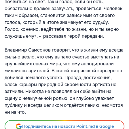
появиться на свет. Так и голос, если он есть,
обязательно должен зазвучать, проявиться. Человек,
таким образом, становится зависимым от своего
голоса, который в итоге знаменует его судьбу.
Голос, конечно, ведёт тебя по жизни, но и ты верно
служишь ему», - рассказал герой передачи.
Владимир Самсонов говорит, что в жизни ему всегда
сильно везло, что ему выпало счастье выступать на
крупнейших сценах мира, что ему аплодировали
миллионы зрителей. В своей творческой карьере он
добился немалого успеха. Правда, достижения,
блеск карьеры природной скромности артиста не
затмили. Никогда не позволял он себе выйти на
сцену с невыученной ролью, он глубоко уважает
публику и всегда целиком отдаётся пению, несмотря
ни на что.
Подпишитесь на новости Point.md в Google