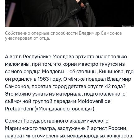
Собственно оперные способности Владимир Самсонов
унаследовал от отца.
А вот в Республике Молдова артиста знают только
меломаны, при том, что корни маэстро тянутся из
самого сердца Молдовы – её столицы, Кишинёва, где
он родился в 1963 году. О чём же поведал Владимир
Самсонов, посетив город детства спустя 42 года?
Это можно узнать из материала, подготовленного
съёмочной группой передачи Moldovenii de
Pretutindeni («Молдаване отовсюду»).
Солист Государственного академического
Мариинского театра, заслуженный артист России,
лауреат многочисленных международных конкурсов,