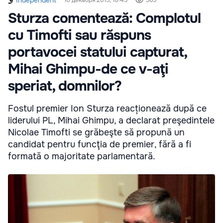
Independent
10 декабря 2015, 10:45
965
Sturza comentează: Complotul
cu Timofti sau răspuns
portavocei statului capturat,
Mihai Ghimpu-de ce v-aţi
speriat, domnilor?
Fostul premier Ion Sturza reacționează după ce
liderului PL, Mihai Ghimpu, a declarat preşedintele
Nicolae Timofti se grăbeşte să propună un
candidat pentru funcţia de premier, fără a fi
formată o majoritate parlamentară.