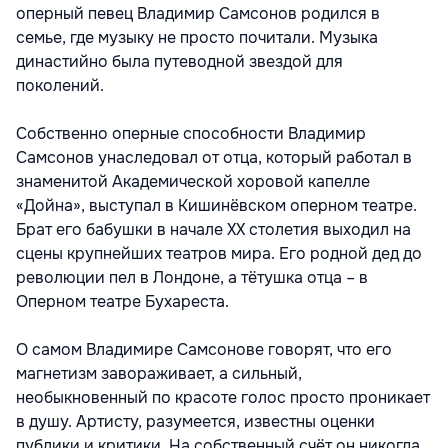
оперный певец Владимир Самсонов родился в
семье, где музыку не просто почитали. Музыка
династийно была путеводной звездой для
поколений.
Собственно оперные способности Владимир
Самсонов унаследовал от отца, который работал в
знаменитой Академической хоровой капелле
«Дойна», выступал в Кишинёвском оперном театре.
Брат его бабушки в начале ХХ столетия выходил на
сцены крупнейших театров мира. Его родной дед до
революции пел в Лондоне, а тётушка отца – в
Оперном театре Бухареста.
О самом Владимире Самсонове говорят, что его
магнетизм завораживает, а сильный,
необыкновенный по красоте голос просто проникает
в душу. Артисту, разумеется, известны оценки
публики и критики. На собственный счёт он никогда,