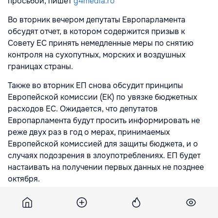
просьбой, пишет
g4media.ro
Во вторник вечером депутаты Европарламента
обсудят отчет, в котором содержится призыв к
Совету ЕС принять немедленные меры по снятию
контроля на сухопутных, морских и воздушных
границах страны.
Также во вторник ЕП снова обсудит принципы
Европейской комиссии (ЕК) по увязке бюджетных
расходов ЕС. Ожидается, что депутатов
Европарламента будут просить информировать не
реже двух раз в год о мерах, принимаемых
Европейской комиссией для защиты бюджета, и о
случаях подозрения в злоупотреблениях. ЕП будет
настаивать на получении первых данных не позднее
октября.
Также ожидается, что ЕП призовет к ужесточению
санкций против распространителей дезинформации,