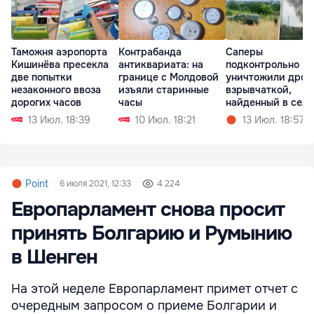
Таможня аэропорта
Контрабанда
Саперы
Кишинёва пресекла
антиквариата: на
подконтрольно
две попытки
границе с Молдовой
уничтожили дрон
незаконного ввоза
изъяли старинные
взрывчаткой,
дорогих часов
часы
найденный в селе
Копанка
13 Июл. 18:39
10 Июл. 18:21
13 Июл. 18:57
Point
6 июля 2021, 12:33
4 224
Европарламент снова просит
принять Болгарию и Румынию
в Шенген
На этой неделе Европарламент примет отчет с
очередным запросом о приеме Болгарии и