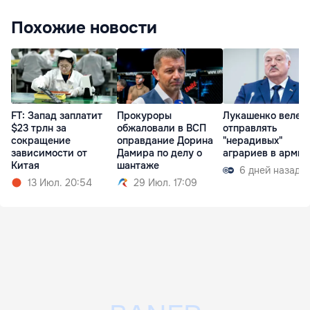
Похожие новости
FT: Запад заплатит
Прокуроры
Лукашенко велел
$23 трлн за
обжаловали в ВСП
отправлять
сокращение
оправдание Дорина
"нерадивых"
зависимости от
Дамира по делу о
аграриев в арми
Китая
шантаже
6 дней назад
13 Июл. 20:54
29 Июл. 17:09