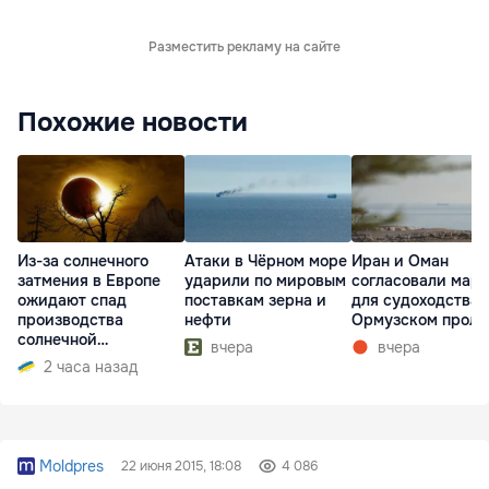
Разместить рекламу на сайте
Похожие новости
Из-за солнечного
Атаки в Чёрном море
Иран и Оман
затмения в Европе
ударили по мировым
согласовали мар
ожидают спад
поставкам зерна и
для судоходства 
производства
нефти
Ормузском проли
солнечной
вчера
вчера
электроэнергии
2 часа назад
Moldpres
22 июня 2015, 18:08
4 086