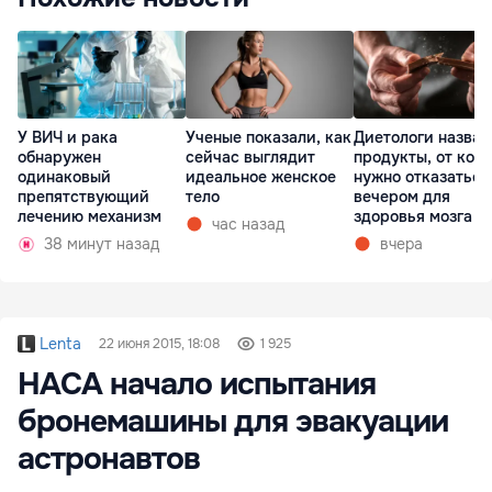
У ВИЧ и рака
Ученые показали, как
Диетологи назвал
обнаружен
сейчас выглядит
продукты, от кот
одинаковый
идеальное женское
нужно отказаться
препятствующий
тело
вечером для
лечению механизм
здоровья мозга
час назад
38 минут назад
вчера
Lenta
22 июня 2015, 18:08
1 925
НАСА начало испытания
бронемашины для эвакуации
астронавтов