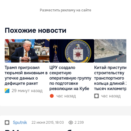
Разместить рекламу на сайте
Похожие новости
Трамп пригрозил
ЦРУ создало
Китай приступил 
тюрьмой виновным в
секретную
строительству
утечке данных о
оперативную группу
транспортного
дефиците ракет
по подготовке
кольца длиной 27
революции на Кубе
тысяч километро
29 минут назад
час назад
час назад
Sputnik
22 июня 2015, 18:03
2 239