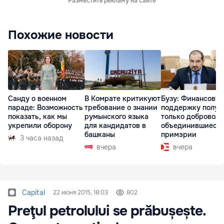
Разместить рекламу на сайте
Похожие новости
Санду о военном
В Комрате критикуют
Бузу: Финансову
параде: Возможность
требование о знании
поддержку получ
показать, как мы
румынского языка
только доброволь
укрепили оборону
для кандидатов в
объединившиеся
башканы
примэрии
3 часа назад
вчера
вчера
Capital
22 июня 2015, 18:03
802
Preţul petrolului se prăbușește.