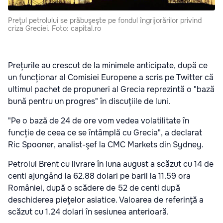
Preţul petrolului se prăbuşeşte pe fondul îngrijorărilor privind
criza Greciei. Foto: capital.ro
Prețurile au crescut de la minimele anticipate, după ce
un funcționar al Comisiei Europene a scris pe Twitter că
ultimul pachet de propuneri al Grecia reprezintă o "bază
bună pentru un progres" în discuțiile de luni.
"Pe o bază de 24 de ore vom vedea volatilitate în
funcție de ceea ce se întâmplă cu Grecia", a declarat
Ric Spooner, analist-şef la CMC Markets din Sydney.
Petrolul Brent cu livrare în luna august a scăzut cu 14 de
centi ajungând la 62.88 dolari pe baril la 11.59 ora
României, după o scădere de 52 de centi după
deschiderea pieţelor asiatice. Valoarea de referinţă a
scăzut cu 1.24 dolari în sesiunea anterioară.