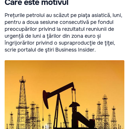
Care este motivul
Prețurile petrolui au scăzut pe piaţa asiatică, luni,
pentru a doua sesiune consecutivă pe fondul
preocupărilor privind la rezultatul reuniunii de
urgență de luni a ţărilor din zona euro și
îngrijorărilor privind o supraproducţie de ţiţei,
scrie portalul de ştiri Business Insider.