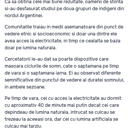
Ca sa obtina cele mai bune rezultate, oamenii de stiinta
si-au desfasurat studiul pe doua grupuri de indigeni din
nordul Argentinei.
Comunitatile traiau in medii asemanatoare din punct de
vedere etnic si socioeconomic si doar una dintre ele
avea acces la electricitate, in timp ce cealalta se baza
doar pe lumina naturala.
Cercetatorii le-au dat sa poarte dispozitive care
masoara ciclurile de somn, cate o saptamana pe timp
de vara si o saptamana iarna. Ei au observat diferente
semnificative din punctul de vedere al duratei somnului,
in ambele sezoane.
Pe timp de vara, cei cu acces la electricitate au dormit
cu aproximativ 40 de minute mai putin decat cei care
depindeau de lumina naturala, intrucat se culcau se
trezeau la aceeasi ora, dar cei cu lumina artificiala se
culcau mai tarziu.