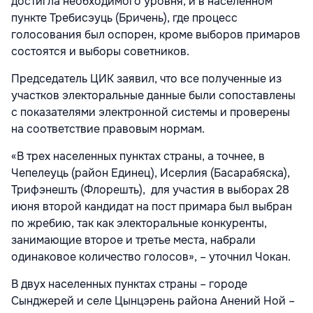
достигла необходимого уровня, и в населенном
пункте Требисэуць (Бричень), где процесс
голосования был оспорен, кроме выборов примаров
состоятся и выборы советников.
Председатель ЦИК заявил, что все полученные из
участков электоральные данные были сопоставлены
с показателями электронной системы и проверены
на соответствие правовым нормам.
«В трех населенных пунктах страны, а точнее, в
Чепелеуць (район Единец), Исерлия (Басарабяска),
Трифэнешть (Флорешть), для участия в выборах 28
июня второй кандидат на пост примара был выбран
по жребию, так как электоральные конкуренты,
занимающие второе и третье места, набрали
одинаковое количество голосов», – уточнил Чокан.
В двух населенных пунктах страны – городе
Сынджерей и селе Цынцэрень района Анений Ной –