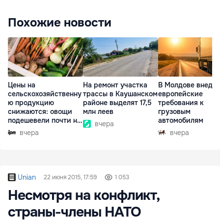
Похожие новости
Цены на
На ремонт участка
В Молдове внедр
сельскохозяйственну
трассы в Каушанском
европейские
ю продукцию
районе выделят 17,5
требования к
снижаются: овощи
млн леев
грузовым
подешевели почти на
автомобилям
вчера
30%
вчера
вчера
Unian
22 июня 2015, 17:59
1 053
Несмотря на конфликт,
страны-члены НАТО