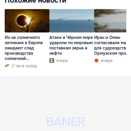
Похожие новости
Из-за солнечного
Атаки в Чёрном море
Иран и Оман
затмения в Европе
ударили по мировым
согласовали мар
ожидают спад
поставкам зерна и
для судоходства 
производства
нефти
Ормузском проли
солнечной
вчера
вчера
электроэнергии
2 часа назад