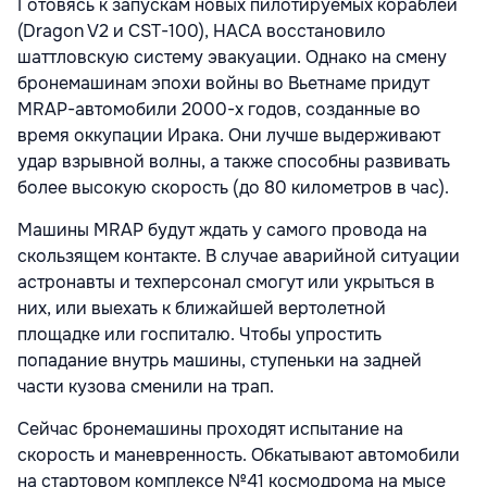
Готовясь к запускам новых пилотируемых кораблей
(Dragon V2 и CST-100), НАСА восстановило
шаттловскую систему эвакуации. Однако на смену
бронемашинам эпохи войны во Вьетнаме придут
MRAP-автомобили 2000-х годов, созданные во
время оккупации Ирака. Они лучше выдерживают
удар взрывной волны, а также способны развивать
более высокую скорость (до 80 километров в час).
Машины MRAP будут ждать у самого провода на
скользящем контакте. В случае аварийной ситуации
астронавты и техперсонал смогут или укрыться в
них, или выехать к ближайшей вертолетной
площадке или госпиталю. Чтобы упростить
попадание внутрь машины, ступеньки на задней
части кузова сменили на трап.
Сейчас бронемашины проходят испытание на
скорость и маневренность. Обкатывают автомобили
на стартовом комплексе №41 космодрома на мысе