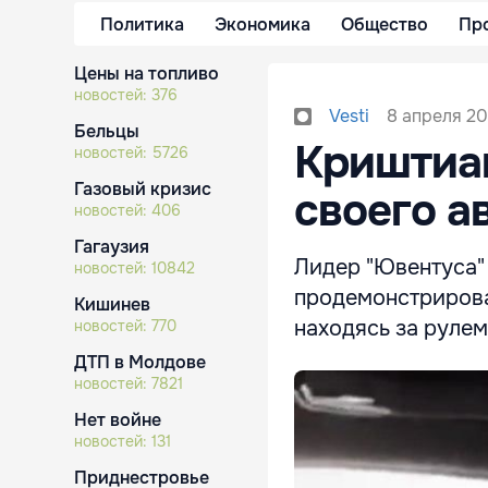
Политика
Экономика
Общество
Пр
Цены на топливо
новостей:
376
8 апреля 20
Vesti
Бельцы
Криштиан
новостей:
5726
Газовый кризис
своего а
новостей:
406
Гагаузия
Лидер "Ювентуса"
новостей:
10842
продемонстрирова
Кишинев
находясь за руле
новостей:
770
ДТП в Молдове
новостей:
7821
Нет войне
новостей:
131
Приднестровье