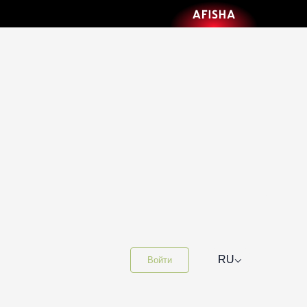
⌵
RU
Войти