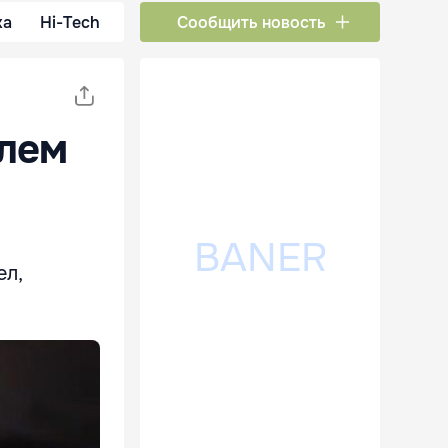
ка
Hi-Tech
Сообщить новость
улем
ел,