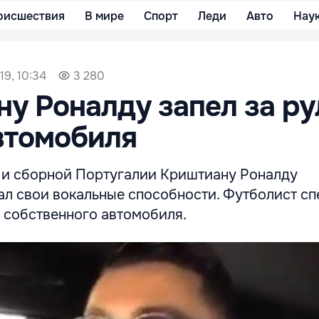
оисшествия
В мире
Спорт
Леди
Авто
Нау
19, 10:34
3 280
у Роналду запел за р
втомобиля
 и сборной Португалии Криштиану Роналду
л свои вокальные способности. Футболист сп
м собственного автомобиля.