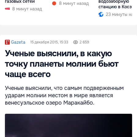
газовых сетей
водозаборную
8 минут назад
станцию в Косэу
8 минут назад
23 минуты наз
Gazeta
15 декабря 2015, 15:33
2 659
Ученые выяснили, в какую
точку планеты молнии бьют
чаще всего
Ученые выяснили, что самым подверженным
ударам молнии местом в мире является
венесуэльское озеро Маракайбо.