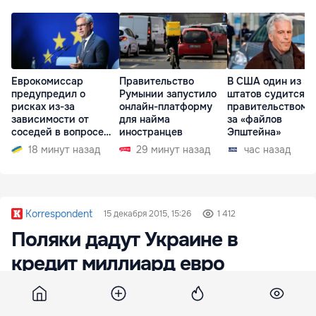
Еврокомиссар
Правительство
В США один из
предупредил о
Румынии запустило
штатов судится с
рисках из-за
онлайн-платформу
правительством и
зависимости от
для найма
за «файлов
соседей в вопросе
иностранцев
Эпштейна»
границ
18 минут назад
29 минут назад
час назад
Korrespondent
15 декабря 2015, 15:26
1 412
Поляки дадут Украине в
кредит миллиард евро
Президент Украины Петр Порошенко заявляет,
что Варшава откроет Киеву кредитную линию