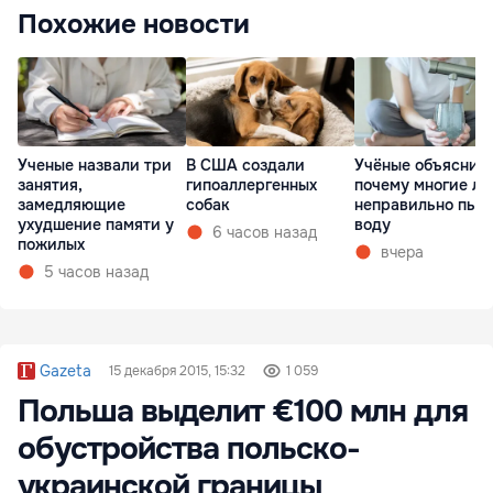
Похожие новости
Ученые назвали три
В США создали
Учёные объяснил
занятия,
гипоаллергенных
почему многие л
замедляющие
собак
неправильно пью
ухудшение памяти у
воду
6 часов назад
пожилых
вчера
5 часов назад
Gazeta
15 декабря 2015, 15:32
1 059
Польша выделит €100 млн для
обустройства польско-
украинской границы