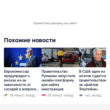
Разместить рекламу на сайте
Похожие новости
Еврокомиссар
Правительство
В США один из
предупредил о
Румынии запустило
штатов судится с
рисках из-за
онлайн-платформу
правительством и
зависимости от
для найма
за «файлов
соседей в вопросе
иностранцев
Эпштейна»
границ
18 минут назад
29 минут назад
час назад