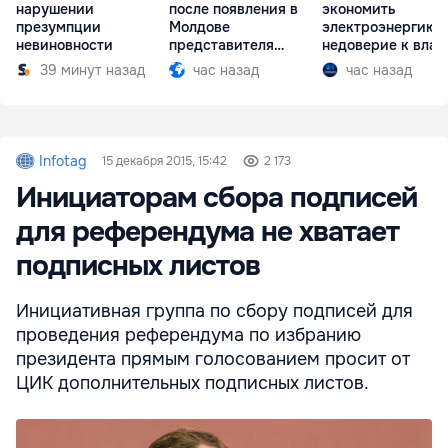
нарушении
после появления в
экономить
презумпции
Молдове
электроэнергию 
невиновности
представителя
недоверие к влас
Южной Осетии
39 минут назад
час назад
час назад
Infotag
15 декабря 2015, 15:42
2 173
Инициаторам сбора подписей
для референдума не хватает
подписных листов
Инициативная группа по сбору подписей для
проведения референдума по избранию
президента прямым голосованием просит от
ЦИК дополнительных подписных листов.