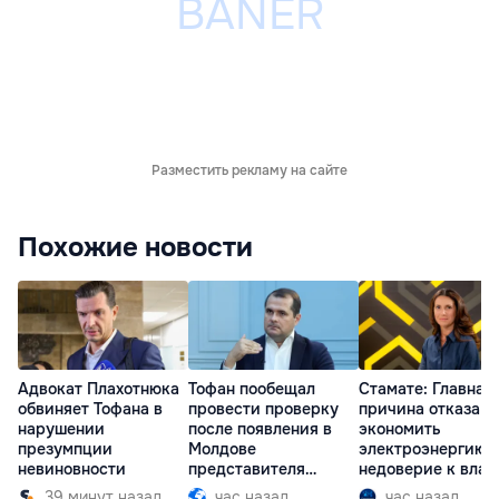
Разместить рекламу на сайте
Похожие новости
Адвокат Плахотнюка
Тофан пообещал
Стамате: Главная
обвиняет Тофана в
провести проверку
причина отказа
нарушении
после появления в
экономить
презумпции
Молдове
электроэнергию 
невиновности
представителя
недоверие к влас
Южной Осетии
39 минут назад
час назад
час назад