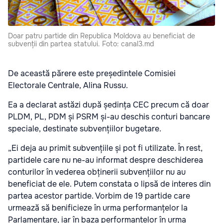
Doar patru partide din Republica Moldova au beneficiat de
subvenții din partea statului. Foto: canal3.md
De această părere este președintele Comisiei
Electorale Centrale, Alina Russu.
Ea a declarat astăzi după ședința CEC precum că doar
PLDM, PL, PDM și PSRM și-au deschis conturi bancare
speciale, destinate subvențiilor bugetare.
„Ei deja au primit subvențiile și pot fi utilizate. În rest,
partidele care nu ne-au informat despre deschiderea
conturilor în vederea obținerii subvențiilor nu au
beneficiat de ele. Putem constata o lipsă de interes din
partea acestor partide. Vorbim de 19 partide care
urmează să benificieze în urma performanțelor la
Parlamentare, iar în baza performanțelor în urma