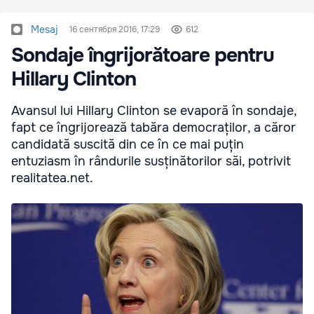
Mesaj
16 сентября 2016, 17:29
612
Sondaje îngrijorătoare pentru
Hillary Clinton
Avansul lui Hillary Clinton se evaporă în sondaje,
fapt ce îngrijorează tabăra democraților, a căror
candidată suscită din ce în ce mai puțin
entuziasm în rândurile susținătorilor săi, potrivit
realitatea.net.