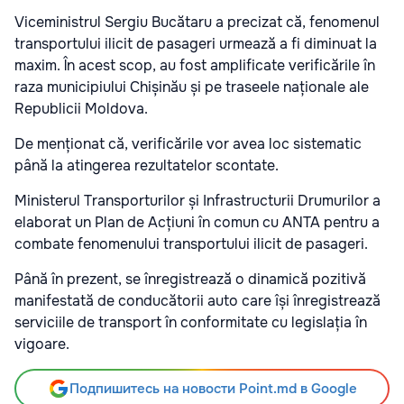
Viceministrul Sergiu Bucătaru a precizat că, fenomenul
transportului ilicit de pasageri urmează a fi diminuat la
maxim. În acest scop, au fost amplificate verificările în
raza municipiului Chișinău și pe traseele naționale ale
Republicii Moldova.
De menționat că, verificările vor avea loc sistematic
până la atingerea rezultatelor scontate.
Ministerul Transporturilor și Infrastructurii Drumurilor a
elaborat un Plan de Acțiuni în comun cu ANTA pentru a
combate fenomenului transportului ilicit de pasageri.
Până în prezent, se înregistrează o dinamică pozitivă
manifestată de conducătorii auto care își înregistrează
serviciile de transport în conformitate cu legislația în
vigoare.
Подпишитесь на новости Point.md в Google