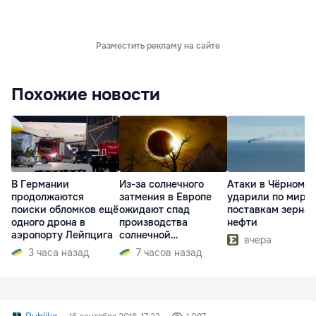
Разместить рекламу на сайте
Похожие новости
В Германии
Из-за солнечного
Атаки в Чёрном м
продолжаются
затмения в Европе
ударили по миро
поиски обломков ещё
ожидают спад
поставкам зерна 
одного дрона в
производства
нефти
аэропорту Лейпцига
солнечной
вчера
электроэнергии
3 часа назад
7 часов назад