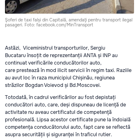
Şoferi de taxi falși din Capitală, amendaţi pentru transport ilegal
pasageri. Foto: facebook.com/MinTransport
Astăzi, Viceministrul transporturilor, Sergiu
Bucataru însoțit de reprezentanții ANTA și INP au
continuat verificările conducătorilor auto,
care prestează în mod ilicit servicii în regim taxi. Raziile
au avut loc în raza municipiul Chișinău, regiunea
străzilor Bogdan Voievod și Bd.Moscovei.
Totodată, în cadrul verificărilor au fost depistați
conducători auto, care, deși dispuneau de licență de
activitate nu aveau certificatul de competență
profesională. Lipsa acestor certificate pune la îndoială
competența conducătorului auto, fapt care se reflectă
asupra securității și siguranței în traficul rutier.