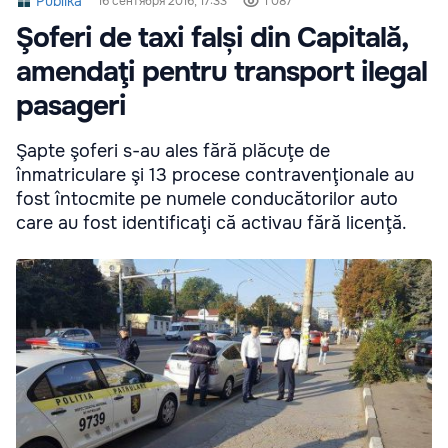
Publika
16 сентября 2016, 17:33
1 087
Şoferi de taxi falși din Capitală,
amendaţi pentru transport ilegal
pasageri
Şapte şoferi s-au ales fără plăcuţe de
înmatriculare şi 13 procese contravenţionale au
fost întocmite pe numele conducătorilor auto
care au fost identificaţi că activau fără licenţă.