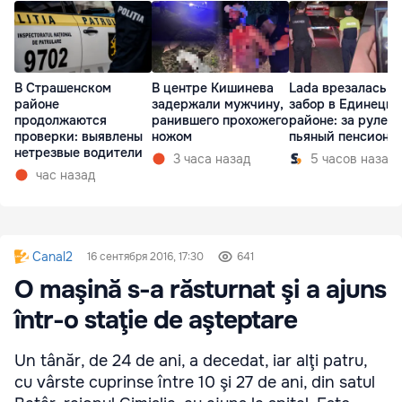
В Страшенском
В центре Кишинева
Lada врезалась в
районе
задержали мужчину,
забор в Единецк
продолжаются
ранившего прохожего
районе: за рулем
проверки: выявлены
ножом
пьяный пенсионе
нетрезвые водители
3 часа назад
5 часов назад
час назад
Canal2
16 сентября 2016, 17:30
641
O maşină s-a răsturnat şi a ajuns
într-o staţie de aşteptare
Un tânăr, de 24 de ani, a decedat, iar alţi patru,
cu vârste cuprinse între 10 şi 27 de ani, din satul