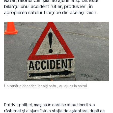
Batâr, raionul Cimişlia, au ajuns la spital. Este
bilanţul unui accident rutier, produs ieri, în
apropierea satului Troiţcoe din acelaşi raion.
Un tânăr a decedat, iar alţi patru, au ajuns la spital.
Potrivit poliţiei, maşina în care se aflau tinerii s-a
răsturnat şi a ajuns într-o staţie de aşteptare, după ce