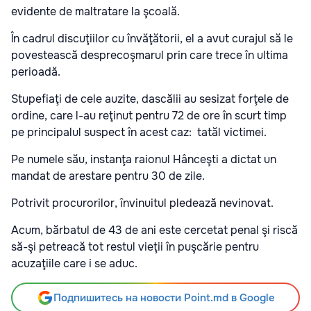
evidente de maltratare la şcoală.
În cadrul discuţiilor cu învăţătorii, el a avut curajul să le
povestească desprecoşmarul prin care trece în ultima
perioadă.
Stupefiaţi de cele auzite, dascălii au sesizat forţele de
ordine, care l-au reţinut pentru 72 de ore în scurt timp
pe principalul suspect în acest caz: tatăl victimei.
Pe numele său, instanţa raionul Hânceşti a dictat un
mandat de arestare pentru 30 de zile.
Potrivit procurorilor, învinuitul pledează nevinovat.
Acum, bărbatul de 43 de ani este cercetat penal şi riscă
să-şi petreacă tot restul vieţii în puşcărie pentru
acuzaţiile care i se aduc.
Подпишитесь на новости Point.md в Google