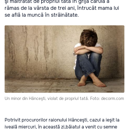
şi maltratat de propriul tată în grija căruia a
rămas de la vârsta de trei ani, întrucât mama lui
se află la muncă în străinătate.
Un minor din Hânceşti, violat de propriul tată. Foto: decorm.com
Potrivit procurorilor raionului Hânceşti, cazul a ieşit la
iveală miercuri, în această zi,băiatul a venit cu semne