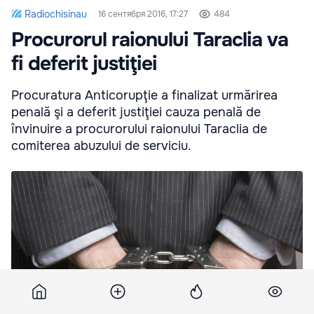
Radiochisinau
16 сентября 2016, 17:27
484
Procurorul raionului Taraclia va
fi deferit justiţiei
Procuratura Anticorupţie a finalizat urmărirea
penală şi a deferit justiţiei cauza penală de
învinuire a procurorului raionului Taraclia de
comiterea abuzului de serviciu.