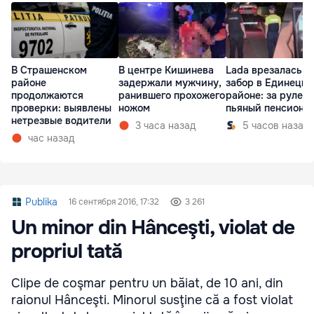
В Страшенском
В центре Кишинева
Lada врезалась в
районе
задержали мужчину,
забор в Единецк
продолжаются
ранившего прохожего
районе: за рулем
проверки: выявлены
ножом
пьяный пенсионе
нетрезвые водители
3 часа назад
5 часов назад
час назад
Publika
16 сентября 2016, 17:32
3 261
Un minor din Hânceşti, violat de
propriul tată
Clipe de coşmar pentru un băiat, de 10 ani, din
raionul Hânceşti. Minorul susţine că a fost violat