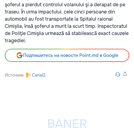
şoferul a pierdut controlul volanului şi a derapat de pe
traseu. În urma impactului, cele cinci persoane din
automobil au fost transportate la Spitalul raional
Cimișlia, însă şoferul a murit la scurt timp. Inspectoratul
de Poliţie Cimişlia urmează să stabilească exact cauzele
tragediei.
Подпишитесь на новости Point.md в Google
Источник
Canal2