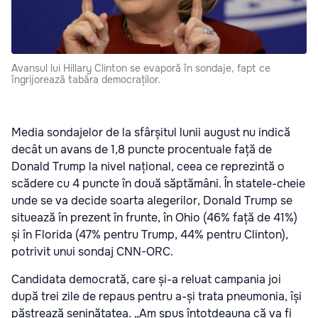
Avansul lui Hillary Clinton se evaporă în sondaje, fapt ce
îngrijorează tabăra democraților.
Media sondajelor de la sfârșitul lunii august nu indică
decât un avans de 1,8 puncte procentuale față de
Donald Trump la nivel național, ceea ce reprezintă o
scădere cu 4 puncte în două săptămâni. În statele-cheie
unde se va decide soarta alegerilor, Donald Trump se
situează în prezent în frunte, în Ohio (46% față de 41%)
și în Florida (47% pentru Trump, 44% pentru Clinton),
potrivit unui sondaj CNN-ORC.
Candidata democrată, care și-a reluat campania joi
după trei zile de repaus pentru a-și trata pneumonia, își
păstrează seninătatea. „Am spus întotdeauna că va fi