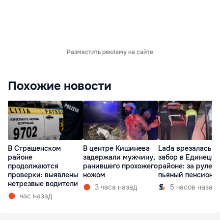
Разместить рекламу на сайте
Похожие новости
В Страшенском
В центре Кишинева
Lada врезалась в
районе
задержали мужчину,
забор в Единецк
продолжаются
ранившего прохожего
районе: за рулем
проверки: выявлены
ножом
пьяный пенсионе
нетрезвые водители
3 часа назад
5 часов назад
час назад