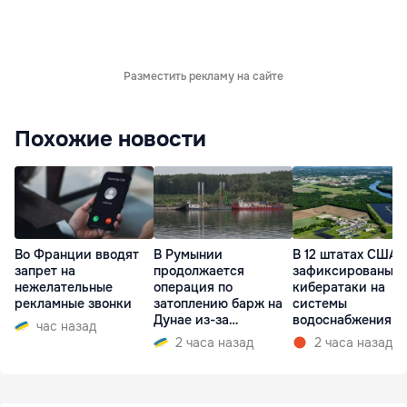
Разместить рекламу на сайте
Похожие новости
Во Франции вводят
В Румынии
В 12 штатах США
запрет на
продолжается
зафиксированы
нежелательные
операция по
кибератаки на
рекламные звонки
затоплению барж на
системы
Дунае из-за
водоснабжения
час назад
ситуации на АЭС
2 часа назад
2 часа назад