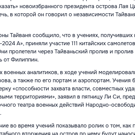
аказать» новоизбранного президента острова Лая Ц
чь, в которой он говорил о независимости Тайваня
ны Тайваня сообщило, что в учениях, получивших 
2024 А», приняли участие 111 китайских самолетов
Они пролетели через Тайваньский пролив и пролив
ь от Филиппин.
х военных аналитиков, в ходе учений моделировал
ова, а также по его портам и аэропортам. Учения 
ерку «способности захвата власти, совместных уда
выми территориями», заявил в пятницу Ли Си, пре
чного театра военных действий Народно-освобод
.
ние во время учений показывало ролик о том, как 
абного вторжения на остров по нему будут нанос