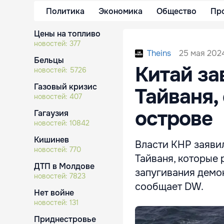
Политика
Экономика
Общество
Пр
Цены на топливо
новостей:
377
25 мая 2024
Theins
Бельцы
Китай за
новостей:
5726
Газовый кризис
Тайваня,
новостей:
407
острове
Гагаузия
новостей:
10842
Кишинев
Власти КНР заяви
новостей:
770
Тайваня, которые
ДТП в Молдове
запугивания демо
новостей:
7823
сообщает DW.
Нет войне
новостей:
131
Приднестровье