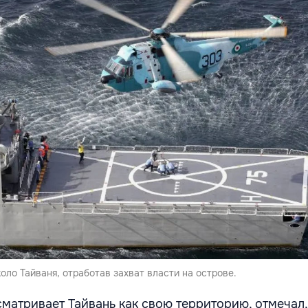
оло Тайваня, отработав захват власти на острове.
сматривает Тайвань как свою территорию, отмечал,