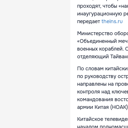
проходят, чтобы «н
инаугурационную ре
передает
theins.ru
Министерство оборо
«Объединенный меч-
военных кораблей. 
отделяющий Тайван
По словам китайски
по руководству остр
направлены на пров
контроля над ключе
командования восто
армии Китая (НОАК)
Китайское телевиде
началом полномасшт