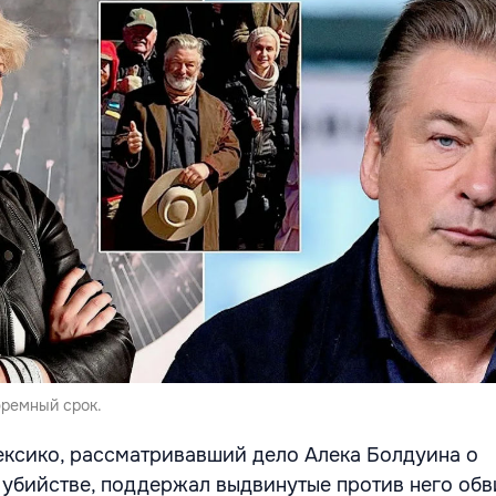
юремный срок.
ксико, рассматривавший дело Алека Болдуина о
бийстве, поддержал выдвинутые против него обв