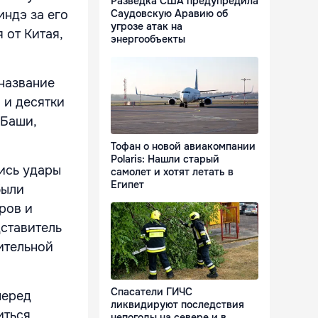
Разведка США предупредила
индэ за его
Саудовскую Аравию об
угрозе атак на
 от Китая,
энергообъекты
название
 и десятки
 Баши,
Тофан о новой авиакомпании
Polaris: Нашли старый
ись удары
самолет и хотят летать в
Египет
были
ров и
дставитель
ительной
Спасатели ГИЧС
перед
ликвидируют последствия
иться
непогоды на севере и в