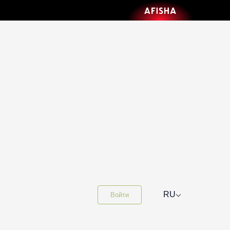
⌵
RU
Войти