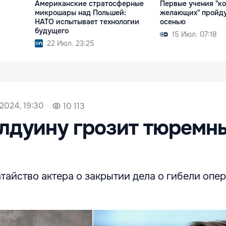
Американские стратосферные
Первые учения "к
микрошары над Польшей:
желающих" пройду
НАТО испытывает технологии
осенью
будущего
15 Июл. 07:18
22 Июл. 23:25
2024, 19:30
10 113
лдуину грозит тюремн
тайство актера о закрытии дела о гибели опе