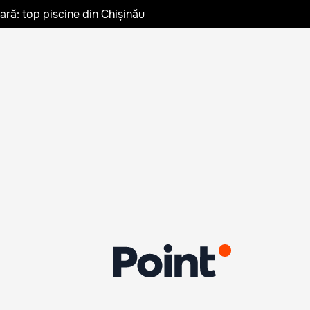
vară: top piscine din Chișinău