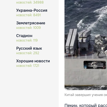
новостей:
34988
Украина-Россия
новостей:
8491
Землетрясение
новостей:
1009
Стадион
новостей:
119
Русский язык
новостей:
292
Хорошие новости
новостей:
1721
Китай завершил учения ок
Пекин, который рас