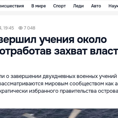
оисшествия
В мире
Спорт
Леди
Авто
Нау
, 19:45
7 048
вершил учения около
 отработав захват власт
ли о завершении двухдневных военных учений 
 рассматриваются мировым сообществом как а
кратически избранного правительства острова