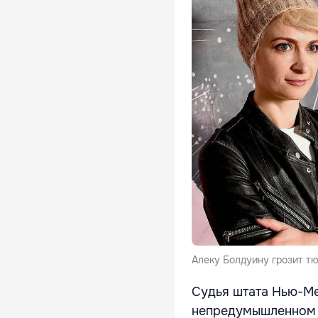
Алеку Болдуину грозит т
Судья штата Нью-Ме
непредумышленном у