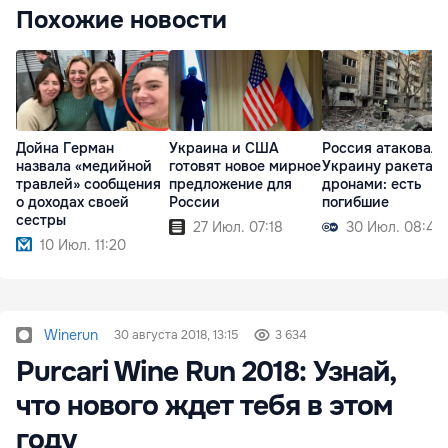
Похожие новости
Дойна Герман
Украина и США
Россия атаковала
назвала «медийной
готовят новое мирное
Украину ракетам
травлей» сообщения
предложение для
дронами: есть
о доходах своей
России
погибшие
сестры
27 Июл. 07:18
30 Июл. 08:45
10 Июл. 11:20
Winerun
30 августа 2018, 13:15
3 634
Purcari Wine Run 2018: Узнай,
что нового ждет тебя в этом
году