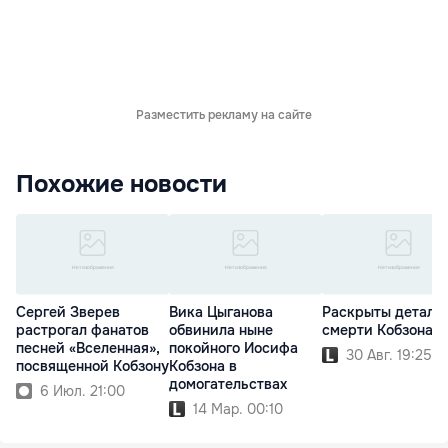
Разместить рекламу на сайте
Похожие новости
Сергей Зверев
Вика Цыганова
Раскрыты детали
растрогал фанатов
обвинила ныне
смерти Кобзона
песней «Вселенная»,
покойного Иосифа
30 Авг. 19:25
посвященной Кобзону
Кобзона в
домогательствах
6 Июл. 21:00
14 Мар. 00:10