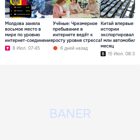
Молдова заняла
Учёные: Чрезмерное
Китай впервые в
восьмое место в
пребывание в
истории
мире по уровню
интернете ведёт к
экспортировал б
интернет-соединения
росту уровня стресса
1 млн автомобиле
месяц
8 Июл. 07:45
6 дней назад
15 Июл. 08:39