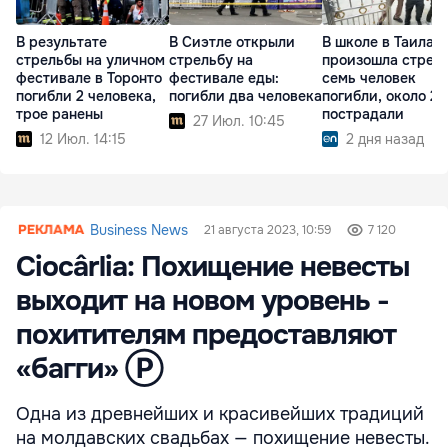
В результате
В Сиэтле открыли
В школе в Таилан
стрельбы на уличном
стрельбу на
произошла стрель
фестивале в Торонто
фестивале еды:
семь человек
погибли 2 человека,
погибли два человека
погибли, около 20
трое ранены
пострадали
27 Июл. 10:45
12 Июл. 14:15
2 дня назад
Business News
21 августа 2023, 10:59
7 120
Ciocârlia: Похищение невесты
выходит на новом уровень -
похитителям предоставляют
«багги» Ⓟ
Одна из древнейших и красивейших традиций
на молдавских свадьбах — похищение невесты.