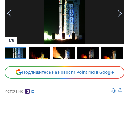
1
/
6
Подпишитесь на новости Point.md в Google
Источник
Iz