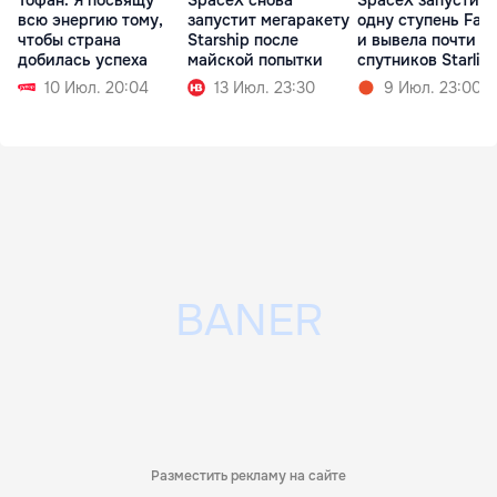
Тофан: Я посвящу
SpaceX снова
SpaceX запустила
всю энергию тому,
запустит мегаракету
одну ступень Falc
чтобы страна
Starship после
и вывела почти 1 
добилась успеха
майской попытки
спутников Starlin
10 Июл. 20:04
13 Июл. 23:30
9 Июл. 23:00
Разместить рекламу на сайте