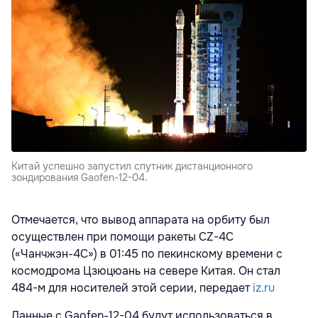
Китай успешно запустил спутник дистанционного
зондирования Gaofen-12-04.
Отмечается, что вывод аппарата на орбиту был
осуществлен при помощи ракеты CZ-4C
(«Чанчжэн-4C») в 01:45 по пекинскому времени с
космодрома Цзюцюань на севере Китая. Он стал
484-м для носителей этой серии, передает
iz.ru
Данные с Gaofen-12-04 будут использоваться в