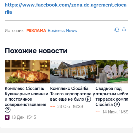
https://www.facebook.com/zona.de.agrement.cioca
rlia
Источник
Business News
Похожие новости
Комплекс Ciocârlia:
Комплекс Ciocârlia:
Свадьба под
Кулинарные новинки
Такого корпоратива у
открытым небом 
и постоянное
вас еще не было Ⓟ
террасах компле
совершенствование
Ciocârlia Ⓟ
23 Окт. 16:39
Ⓟ
14 Июн. 11:59
13 Дек. 15:15