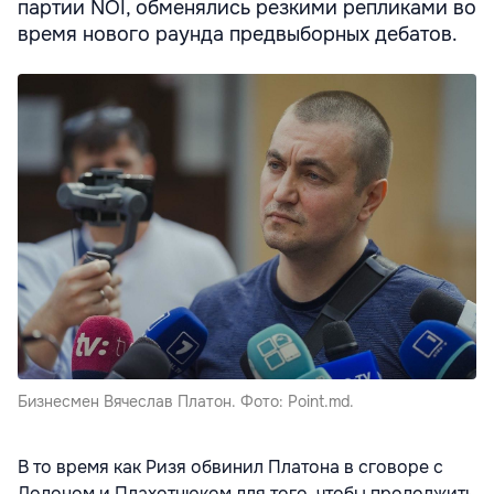
партии NOI, обменялись резкими репликами во
время нового раунда предвыборных дебатов.
Бизнесмен Вячеслав Платон. Фото: Point.md.
В то время как Ризя обвинил Платона в сговоре с
Додоном и Плахотнюком для того, чтобы продолжить