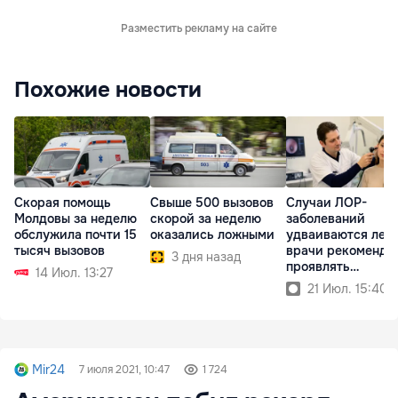
Разместить рекламу на сайте
Похожие новости
Скорая помощь
Свыше 500 вызовов
Случаи ЛОР-
Молдовы за неделю
скорой за неделю
заболеваний
обслужила почти 15
оказались ложными
удваиваются лето
тысяч вызовов
врачи рекоменду
3 дня назад
проявлять
14 Июл. 13:27
осторожность
21 Июл. 15:40
Mir24
7 июля 2021, 10:47
1 724