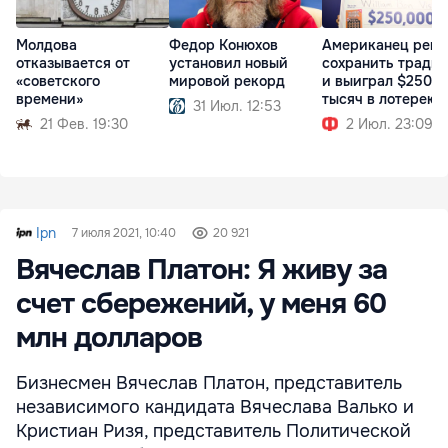
Молдова
Федор Конюхов
Американец реш
отказывается от
установил новый
сохранить тради
«советского
мировой рекорд
и выиграл $250
времени»
тысяч в лотерею
31 Июл. 12:53
21 Фев. 19:30
2 Июл. 23:09
Ipn
7 июля 2021, 10:40
20 921
Вячеслав Платон: Я живу за
счет сбережений, у меня 60
млн долларов
Бизнесмен Вячеслав Платон, представитель
независимого кандидата Вячеслава Валько и
Кристиан Ризя, представитель Политической