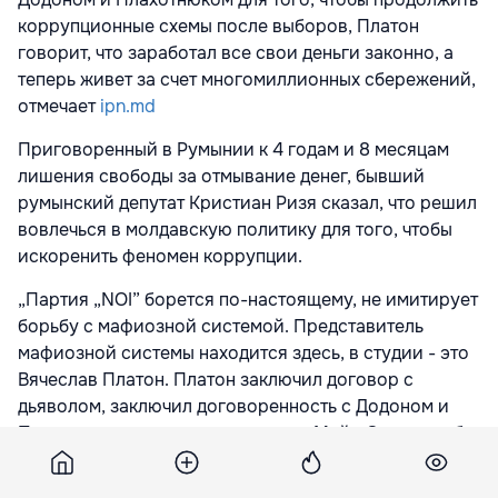
коррупционные схемы после выборов, Платон
говорит, что заработал все свои деньги законно, а
теперь живет за счет многомиллионных сбережений,
отмечает
ipn.md
Приговоренный в Румынии к 4 годам и 8 месяцам
лишения свободы за отмывание денег, бывший
румынский депутат Кристиан Ризя сказал, что решил
вовлечься в молдавскую политику для того, чтобы
искоренить феномен коррупции.
„Партия „NOI” борется по-настоящему, не имитирует
борьбу с мафиозной системой. Представитель
мафиозной системы находится здесь, в студии - это
Вячеслав Платон. Платон заключил договор с
дьяволом, заключил договоренность с Додоном и
Плахотнюком, и теперь он против Майи Санду, чтобы
продолжить все мафиозные схемы после 11 июля.
Платон перекачивает деньги в блок Усатого”, -