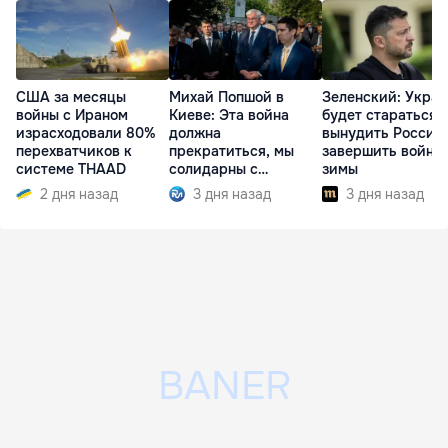
США за месяцы
Михай Попшой в
Зеленский: Укра
войны с Ираном
Киеве: Эта война
будет стараться
израсходовали 80%
должна
вынудить Россию
перехватчиков к
прекратиться, мы
завершить войну 
системе THAAD
солидарны с
зимы
Украиной
2 дня назад
3 дня назад
3 дня назад