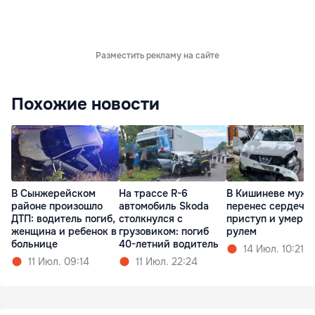
Разместить рекламу на сайте
Похожие новости
В Сынжерейском
На трассе R-6
В Кишиневе мужч
районе произошло
автомобиль Skoda
перенес сердечн
ДТП: водитель погиб,
столкнулся с
приступ и умер з
женщина и ребенок в
грузовиком: погиб
рулем
больнице
40-летний водитель
14 Июл. 10:21
11 Июл. 09:14
11 Июл. 22:24