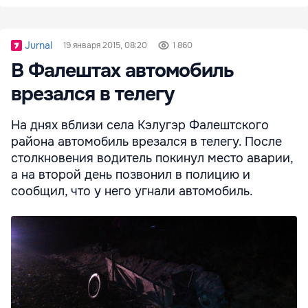
Jurnal
19 января 2015, 08:20
1 860
В Фалештах автомобиль
врезался в телегу
На днях вблизи села Кэлугэр Фалештского
района автомобиль врезался в телегу. После
столкновения водитель покинул место аварии,
а на второй день позвонил в полицию и
сообщил, что у него угнали автомобиль.