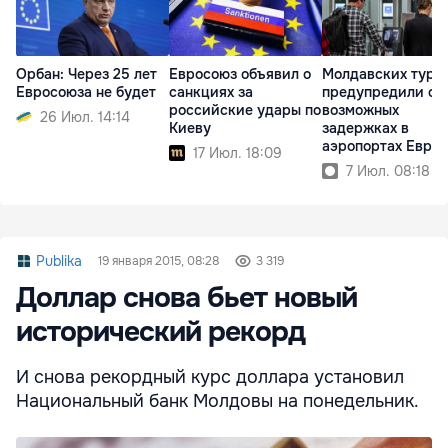
Орбан: Через 25 лет
Евросоюз объявил о
Молдавских тури
Евросоюза не будет
санкциях за
предупредили о
российские удары по
возможных
26 Июл. 14:14
Киеву
задержках в
аэропортах Евро
17 Июл. 18:09
7 Июл. 08:18
Publika
19 января 2015, 08:28
3 319
Доллар снова бьет новый
исторический рекорд
И снова рекордный курс доллара установил
Национальный банк Молдовы на понедельник.