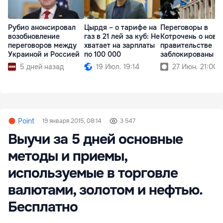
Рубио анонсировал
Цырдя – о тарифе на
Переговоры в
возобновление
газ в 21 лей за куб: Не
Котрочень о ново
переговоров между
хватает на зарплаты
правительстве
Украиной и Россией
по 100 000
заблокированы
5 дней назад
19 Июл. 19:14
27 Июн. 21:00
Point
19 января 2015, 08:14
3 547
Выучи за 5 дней основные
методы и приемы,
используемые в торговле
валютами, золотом и нефтью.
Бесплатно