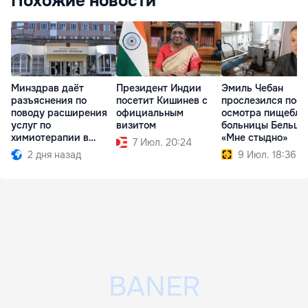
Похожие новости
Минздрав даёт
Президент Индии
Эмиль Чебан
разъяснения по
посетит Кишинев с
прослезился посл
поводу расширения
официальным
осмотра пищебло
услуг по
визитом
больницы Бельц:
химиотерапии в
«Мне стыдно»
7 Июл. 20:24
районах
2 дня назад
9 Июл. 18:36