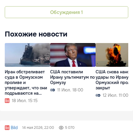
Обсуждения
1
Похожие новости
Иран обстреливает
США поставили
США снова нанос
суда в Ормузском
Ирану ультиматум по
удары по Ирану:
проливе и
Ормузу
Ормузский проли
утверждает, что они
закрыт
11 Июл. 18:00
подрываются на
12 Июл. 11:00
минах
18 Июл. 15:15
Bild
14 мая 2026, 22:00
5 070