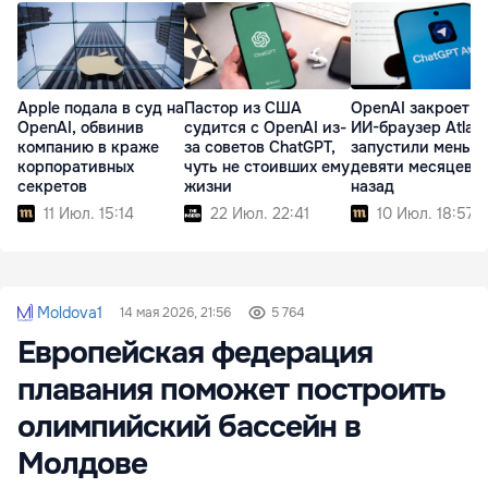
Apple подала в суд на
Пастор из США
OpenAI закроет с
OpenAI, обвинив
судится с OpenAI из-
ИИ-браузер Atlas:
компанию в краже
за советов ChatGPT,
запустили меньш
корпоративных
чуть не стоивших ему
девяти месяцев
секретов
жизни
назад
11 Июл. 15:14
22 Июл. 22:41
10 Июл. 18:57
Moldova1
14 мая 2026, 21:56
5 764
Европейская федерация
плавания поможет построить
олимпийский бассейн в
Молдове