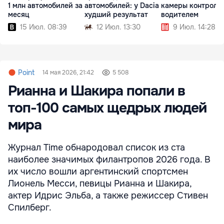
1 млн автомобилей за
автомобилей: у Dacia
камеры контроля 
месяц
худший результат
водителем
15 Июл. 08:39
12 Июл. 13:30
9 Июл. 14:28
Point
14 мая 2026, 21:42
5 508
Рианна и Шакира попали в
топ-100 самых щедрых людей
мира
Журнал Time обнародовал список из ста
наиболее значимых филантропов 2026 года. В
их число вошли аргентинский спортсмен
Лионель Месси, певицы Рианна и Шакира,
актер Идрис Эльба, а также режиссер Стивен
Спилберг.