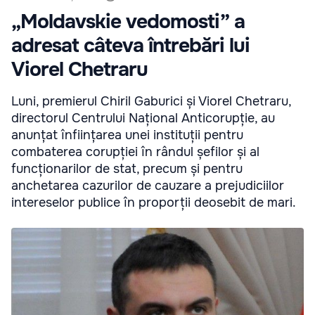
„Moldavskie vedomosti” a
adresat câteva întrebări lui
Viorel Chetraru
Luni, premierul Chiril Gaburici și Viorel Chetraru,
directorul Centrului Național Anticorupție, au
anunțat înființarea unei instituții pentru
combaterea corupției în rândul șefilor și al
funcționarilor de stat, precum și pentru
anchetarea cazurilor de cauzare a prejudiciilor
intereselor publice în proporții deosebit de mari.