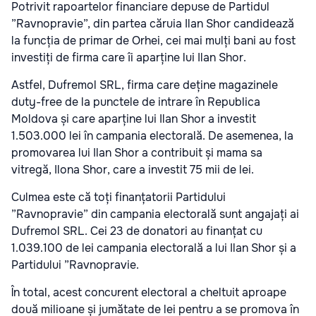
Potrivit rapoartelor financiare depuse de Partidul
”Ravnopravie”, din partea căruia Ilan Shor candidează
la funcția de primar de Orhei, cei mai mulți bani au fost
investiți de firma care îi aparține lui Ilan Shor.
Astfel, Dufremol SRL, firma care deține magazinele
duty-free de la punctele de intrare în Republica
Moldova și care aparține lui Ilan Shor a investit
1.503.000 lei în campania electorală. De asemenea, la
promovarea lui Ilan Shor a contribuit și mama sa
vitregă, Ilona Shor, care a investit 75 mii de lei.
Culmea este că toți finanțatorii Partidului
”Ravnopravie” din campania electorală sunt angajați ai
Dufremol SRL. Cei 23 de donatori au finanțat cu
1.039.100 de lei campania electorală a lui Ilan Shor și a
Partidului ”Ravnopravie.
În total, acest concurent electoral a cheltuit aproape
două milioane și jumătate de lei pentru a se promova în