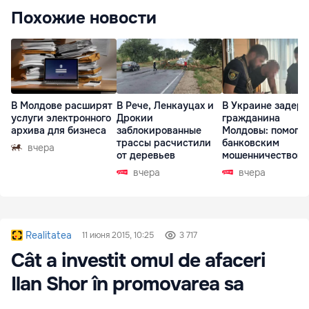
Похожие новости
В Молдове расширят
В Рече, Ленкауцах и
В Украине задер
услуги электронного
Дрокии
гражданина
архива для бизнеса
заблокированные
Молдовы: помогал
трассы расчистили
банковским
вчера
от деревьев
мошенничеством 
Чехии
вчера
вчера
Realitatea
11 июня 2015, 10:25
3 717
Cât a investit omul de afaceri
Ilan Shor în promovarea sa