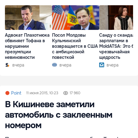
Адвокат Плахотнюка
Посол Молдовы
Санду о скандале
обвиняет Тофана в
Кульминский
зарплатами в
нарушении
возвращается в США
MoldATSA: Это бы
презумпции
с амбициозной
чрезвычайная
невиновности
повесткой
щедрость
вчера
вчера
вчера
Point
11 июня 2015, 10:23
17 960
В Кишиневе заметили
автомобиль с заклеенным
номером