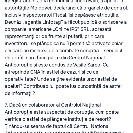
înregistrată în Zona economică liberă Bălți, a apelat la
autoritățile Moldovei, declarând că organele de control,
inclusiv Inspectoratul Fiscal, își depășesc atribuțiile.
Deunăzi, agenția „Infotag” a făcut publică o scrisoare a
companiei americane „Online IPS” SRL, adresată
reprezentanților de frunte ai puterii, prin care
investitorul se plânge că nu îi permit să activeze chiar
cei care au menirea de a combate corupția – serviciul
de profil, care face parte din Centrul Național
Anticorupție și este condus de Vasile Șarco. Ce
întreprinde CNA în astfel de cazuri și cu ce
operativitate? Unde se ține evidența unor astfel de
apeluri? Contribuabilul poate lua cunoștință de astfel
de informații?
7. Dacă un colaborator al Centrului Național
Anticorupție este suspectat de corupție, cum poate
verifica o astfel de plângere instituția de resort?
Ținându-se seama de faptul că Centrul Național