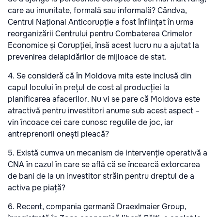
care au imunitate, formală sau informală? Cândva,
Centrul Național Anticorupție a fost înființat în urma
reorganizării Centrului pentru Combaterea Crimelor
Economice și Corupției, însă acest lucru nu a ajutat la
prevenirea delapidărilor de mijloace de stat.
4. Se consideră că în Moldova mita este inclusă din
capul locului în prețul de cost al producției la
planificarea afacerilor. Nu vi se pare că Moldova este
atractivă pentru investitori anume sub acest aspect –
vin încoace cei care cunosc regulile de joc, iar
antreprenorii onești pleacă?
5. Există cumva un mecanism de intervenție operativă a
CNA în cazul în care se află că se încearcă extorcarea
de bani de la un investitor străin pentru dreptul de a
activa pe piață?
6. Recent, compania germană Draexlmaier Group,