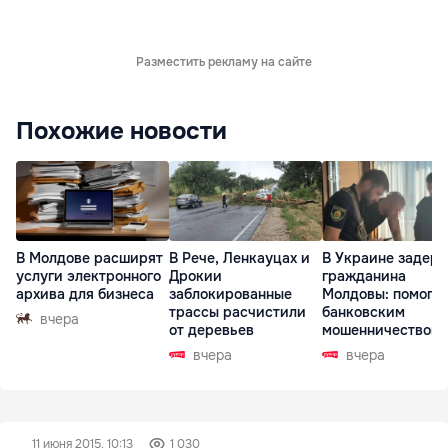
Разместить рекламу на сайте
Похожие новости
В Молдове расширят
В Рече, Ленкауцах и
В Украине задер
услуги электронного
Дрокии
гражданина
архива для бизнеса
заблокированные
Молдовы: помогал
трассы расчистили
банковским
вчера
от деревьев
мошенничеством 
Чехии
вчера
вчера
11 июня 2015, 10:13
1 030