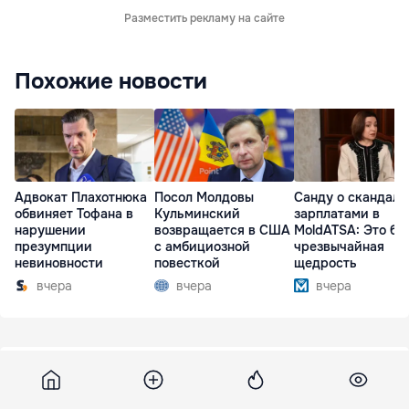
Разместить рекламу на сайте
Похожие новости
Адвокат Плахотнюка
Посол Молдовы
Санду о скандале
обвиняет Тофана в
Кульминский
зарплатами в
нарушении
возвращается в США
MoldATSA: Это бы
презумпции
с амбициозной
чрезвычайная
невиновности
повесткой
щедрость
вчера
вчера
вчера
Unimedia
11 июня 2015, 10:12
3 750
Concertul pentru Ziua Rusiei se