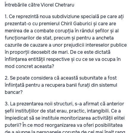
Întrebările către Viorel Chetraru
1. Ce reprezintă noua subdiviziune specială pe care ați
prezentat-o cu premierul Chiril Gaburici și care are
menirea de a combate corupția în rândul șefilor și al
funcționarilor de stat, precum și pentru a ancheta
cazurile de cauzare a unor prejudicii intereselor publice
în proporții deosebit de mari. De ce este dictată
înființarea entității respective și cu ce se va ocupa în
mod concret aceasta?
2. Se poate considera că această subunitate a fost
înființată pentru a recupera banii furați din sistemul
bancar?
3. La prezentarea noii structuri, s-a afirmat că anterior
șefii instituțiilor de stat erau, practic, intangibili. Ce a
împiedicat să se instituie monitorizarea activității elitei
puterii? În ce mod reorganizarea va oferi posibilitatea
de a ajunge la persoanele corupte de cel mai înalt rang,