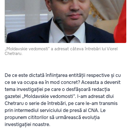
„Moldavskie vedomosti” a adresat câteva întrebări lui Viorel
Chetraru.
De ce este dictată înființarea entității respective și cu
ce se va ocupa ea în mod concret? Aceasta a devenit
tema investigației pe care o desfășoară redacția
gazetei „Moldavskie vedomosti”. I-am adresat dlui
Chetraru o serie de întrebări, pe care le-am transmis
prin intermediul serviciului de presă al CNA. Le
propunem cititorilor să urmărească evoluția
investigației noastre.