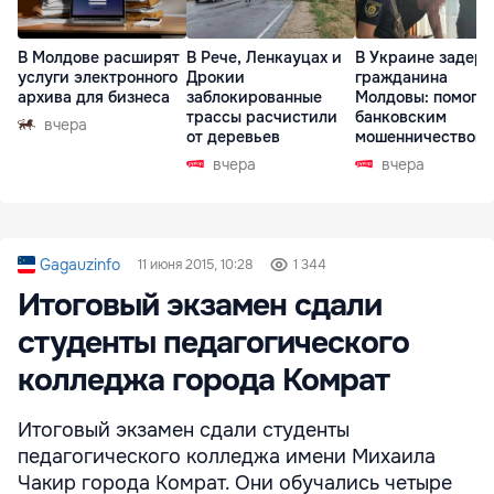
В Молдове расширят
В Рече, Ленкауцах и
В Украине задер
услуги электронного
Дрокии
гражданина
архива для бизнеса
заблокированные
Молдовы: помогал
трассы расчистили
банковским
вчера
от деревьев
мошенничеством 
Чехии
вчера
вчера
Gagauzinfo
11 июня 2015, 10:28
1 344
Итоговый экзамен сдали
студенты педагогического
колледжа города Комрат
Итоговый экзамен сдали студенты
педагогического колледжа имени Михаила
Чакир города Комрат. Они обучались четыре