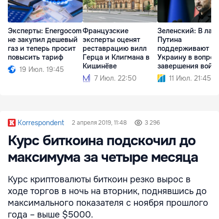
Эксперты: Energocom
Французские
Зеленский: В лаг
не закупил дешевый
эксперты оценят
Путина
газ и теперь просит
реставрацию вилл
поддерживают
повысить тариф
Герца и Клигмана в
Украину в вопрос
Кишинёве
завершения войн
19 Июл. 19:45
7 Июл. 22:50
11 Июл. 21:45
Korrespondent
2 апреля 2019, 11:48
3 296
Курс биткоина подскочил до
максимума за четыре месяца
Курс криптовалюты биткоин резко вырос в
ходе торгов в ночь на вторник, поднявшись до
максимального показателя с ноября прошлого
года – выше $5000.