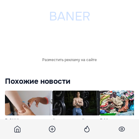
Разместить рекламу на сайте
Похожие новости
В США
Американский
В Молдове ежего
зафиксировано
миллионер-биохакер
образуется около
рекордное за
сообщил о редком
000 тонн
последние 35 лет
заболевании желудка
текстильных отхо