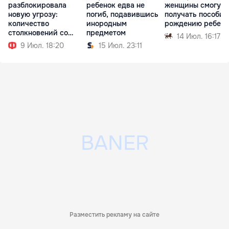
разблокировала
ребенок едва не
женщины смогут
новую угрозу:
погиб, подавившись
получать пособие
количество
инородным
рождению ребенк
столкновений со
предметом
14 Июл. 16:17
змеями выросло
9 Июл. 18:20
15 Июл. 23:11
Разместить рекламу на сайте