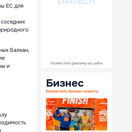
мы ЕС для
 соседних
 природного
ных Балкан,
ие
Разместить рекламу на сайте
ны и
Бизнес
Разместить бизнес-новость
ьзу
ходимость
е