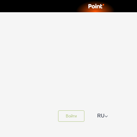
⌵
RU
Войти