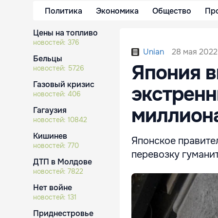
Политика
Экономика
Общество
Пр
Цены на топливо
новостей:
376
28 мая 2022
Unian
Бельцы
Япония в
новостей:
5726
Газовый кризис
экстренн
новостей:
406
миллион
Гагаузия
новостей:
10842
Кишинев
Японское правител
новостей:
770
перевозку гуманит
ДТП в Молдове
новостей:
7822
Нет войне
новостей:
131
Приднестровье