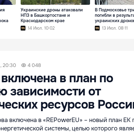
ия
Украинские дроны атаковали
В Подмосковье тр
НПЗ в Башкортостане и
погибли в результ
рока
Краснодарском крае
украинских дроно
14 Июл. 10:02
13 Июл. 08:11
, 20:30
4 048
включена в план по
ю зависимости от
ческих ресурсов Росси
ва включена в «REPowerEU» – новый план ЕК 
нергетической системы, целью которого явля