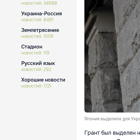
новостей:
34988
Украина-Россия
новостей:
8491
Землетрясение
новостей:
1009
Стадион
новостей:
119
Русский язык
новостей:
292
Хорошие новости
новостей:
1721
Япония выделила для Укра
Грант был выделен 