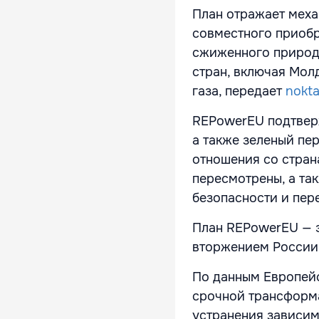
План отражает мех
совместного приобр
сжиженного природн
стран, включая Мол
газа, передает
nokt
REPowerEU подтверж
а также зеленый пер
отношения со стран
пересмотрены, а та
безопасности и пер
План REPowerEU — э
вторжением России 
По данным Европейс
срочной трансформ
устранения зависим