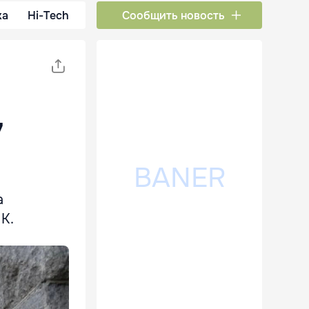
ка
Hi-Tech
Сообщить новость
7
а
K.