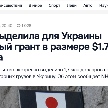
оисшествия
В мире
Спорт
Леди
Авто
Нау
, 20:40
1 028
ыделила для Украины
ый грант в размере $1.
а
ьство экстренно выделило 1,7 млн долларов н
арных грузов в Украину. Об этом сообщает NH