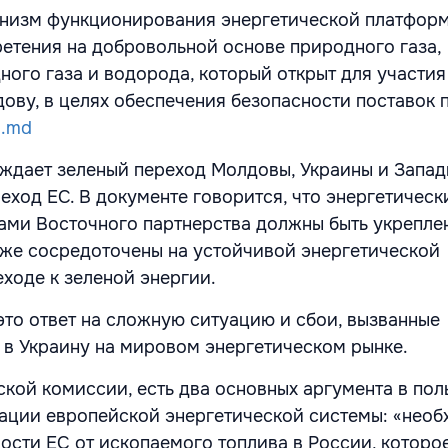
анизм функционирования энергетической платфор
етения на добровольной основе природного газа,
ого газа и водорода, который открыт для участия
дову, в целях обеспечения безопасности поставок
a.md
дает зеленый переход Молдовы, Украины и Запад
еход ЕС. В документе говорится, что энергетическ
ами Восточного партнерства должны быть укрепле
кже сосредоточены на устойчивой энергетической
еходе к зеленой энергии.
то ответ на сложную ситуацию и сбои, вызванные
в Украину на мировом энергетическом рынке.
кой комиссии, есть два основных аргумента в пол
ации европейской энергетической системы: «необ
ости ЕС от ископаемого топлива в России, которо