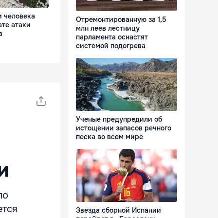
и человека
Отремонтированную за 1,5
ате атаки
млн леев лестницу
в
парламента оснастят
системой подогрева
Ученые предупредили об
истощении запасов речного
песка во всем мире
и
по
ется
Звезда сборной Испании