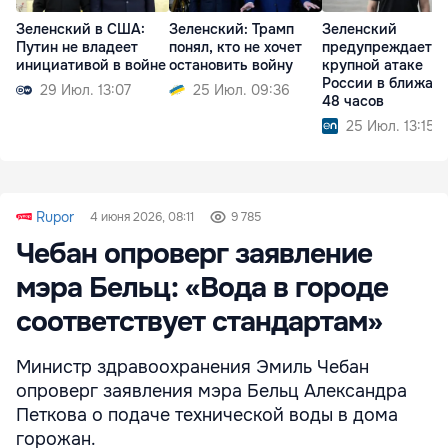
Зеленский в США:
Зеленский: Трамп
Зеленский
Путин не владеет
понял, кто не хочет
предупреждает о
инициативой в войне
остановить войну
крупной атаке
России в ближай
29 Июл. 13:07
25 Июл. 09:36
48 часов
25 Июл. 13:15
Rupor
4 июня 2026, 08:11
9 785
Чебан опроверг заявление
мэра Бельц: «Вода в городе
соответствует стандартам»
Министр здравоохранения Эмиль Чебан
опроверг заявления мэра Бельц Александра
Петкова о подаче технической воды в дома
горожан.