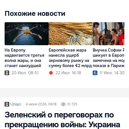
Похожие новости
На Европу
Европейская жара
Внучка Софии Ро
надвигается третья
нанесла ущерб
шикует в Европе:
волна жары, и она
зерновому рынку на
замечена на мод
станет наихудшей
сумму более €2 млрд
показе в Париже
20 Июл. 08:51
22 Июл. 16:18
11 Июл. 14:30
Unian
4 июня 2026, 08:18
10 725
Зеленский о переговорах по
прекращению войны: Украина