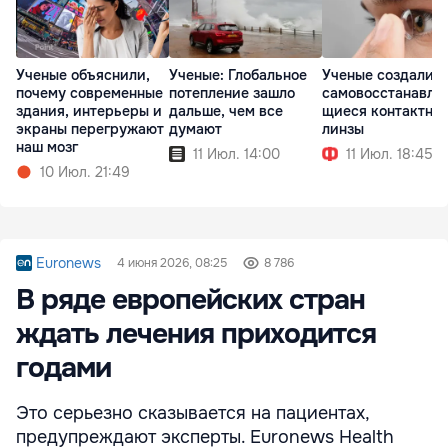
Ученые объяснили,
Ученые: Глобальное
Ученые создали
почему современные
потепление зашло
самовосстанавли
здания, интерьеры и
дальше, чем все
щиеся контактны
экраны перегружают
думают
линзы
наш мозг
11 Июл. 14:00
11 Июл. 18:45
10 Июл. 21:49
Euronews
4 июня 2026, 08:25
8 786
В ряде европейских стран
ждать лечения приходится
годами
Это серьезно сказывается на пациентах,
предупреждают эксперты. Euronews Health