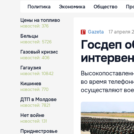
Политика
Экономика
Общество
Пр
Цены на топливо
новостей:
376
17 апреля 2
Gazeta
Бельцы
Госдеп о
новостей:
5726
Газовый кризис
интервен
новостей:
406
Гагаузия
Высокопоставленн
новостей:
10842
во время телефонн
Кишинев
осуществляют вое
новостей:
770
ДТП в Молдове
новостей:
7821
Нет войне
новостей:
131
Приднестровье