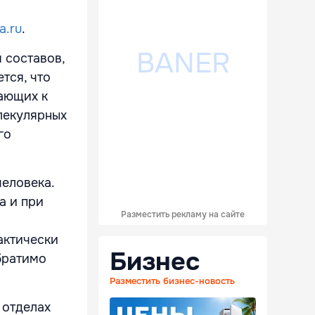
ia.ru
.
 составов,
тся, что
ающих к
лекулярных
го
человека.
а и при
Разместить рекламу на сайте
актически
Бизнес
братимо
Разместить бизнес-новость
 отделах