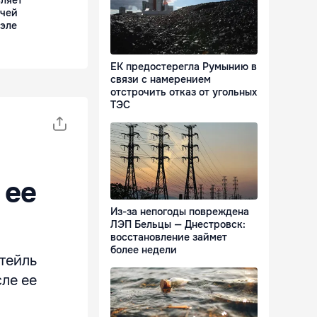
вляет
ычей
уэле
ЕК предостерегла Румынию в
связи с намерением
отстрочить отказ от угольных
ТЭС
 ее
Из-за непогоды повреждена
ЛЭП Бельцы — Днестровск:
восстановление займет
более недели
тейль
сле ее