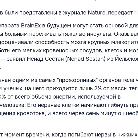
ов были представлены в журнале Nature, передает
r
парата BrainEx в будущем могут стать основой для
ы больным переживать тяжелые инсульты. Оказывае
дооценивали способность мозга крупных млекопит
оты его мелких кровеносных сосудов, клеток и мо
 — заявил Ненад Сестан (Nenad Sestan) из Йельско
.
знан одним из самых "прожорливых" органов тела 
 ученых, на него приходится лишь 2% от массы тел
0% от всего объема энергии, используемой в
человека. Его нервные клетки начинают гибнуть пр
щения кровотока, и всего через семь минут он нео
от момент времени, когда погибают нервы в нижних