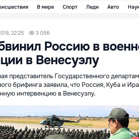
оисшествия
В мире
Спорт
Леди
Авто
Нау
019, 22:25
3 056
бвинил Россию в военн
ции в Венесуэлу
ая представитель Государственного департа
ого брифинга заявила, что Россия, Куба и Ир
нную интервенцию в Венесуэлу.