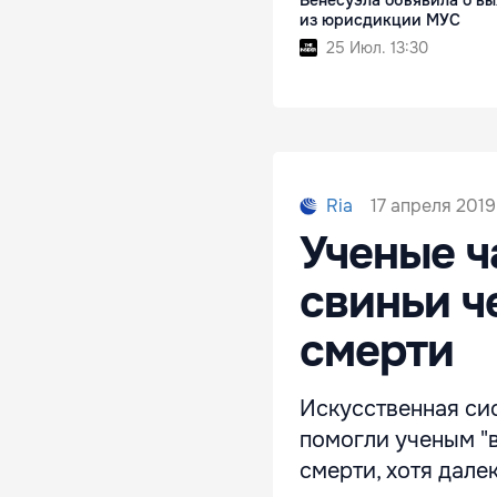
Венесуэла объявила о в
из юрисдикции МУС
25 Июл. 13:30
17 апреля 2019,
Ria
Ученые ч
свиньи ч
смерти
Искусственная си
помогли ученым "в
смерти, хотя дале