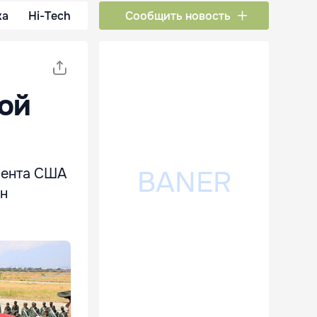
ка
Hi-Tech
Сообщить новость
ой
мента США
ан