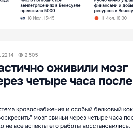
ыходе
Число погибших при
Рубио лично упра
землетрясениях в Венесуэле
финансами и доб
превысило 5000
ресурсов в Венес
18 Июл. 15:45
11 Июл. 18:30
 22:14
2 505
астично оживили мозг
ерез четыре часа после
стема кровоснабжения и особый белковый кок
оскресить" мозг свиньи через четыре часа по
ко не все аспекты его работы восстановились.