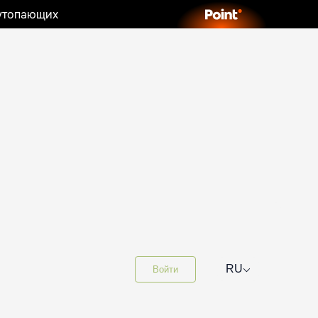
 утопающих
⌵
RU
Войти