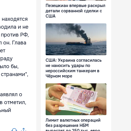
Пезешкиан впервые раскрыл
детали сорванной сделки с
США
 находятся
водила и не
 против РФ,
 он. Глава
ет
граду
США: Украина согласилась
не наносить удары по
ыло бы,
нероссийским танкерам в
 странами",
Чёрном море
заявлял о
в отметил,
ьный
Лимит валютных операций
без разрешения НБМ
вырастет до 250 тыс. евро