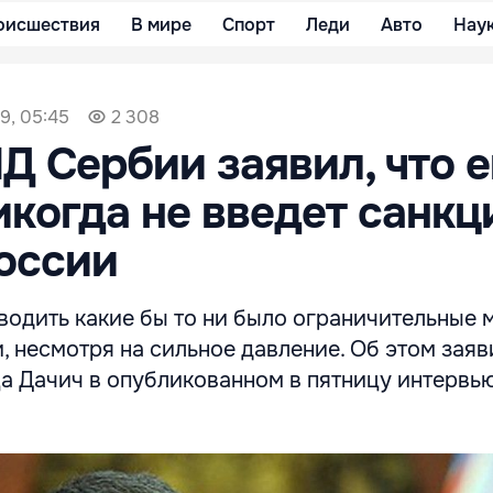
оисшествия
В мире
Спорт
Леди
Авто
Нау
9, 05:45
2 308
Д Сербии заявил, что е
икогда не введет санкц
оссии
водить какие бы то ни было ограничительные 
 несмотря на сильное давление. Об этом заяв
 Дачич в опубликованном в пятницу интервь