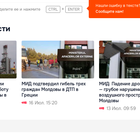
Нашли ошибку в тексте
+
делите ее и нажмите
CTRL
ENTER
Сообщите нам!
сти
ии
МИД подтвердил гибель трех
МИД: Падение дро
боту
граждан Молдовы в ДТП в
— грубое нарушен
ы в
Греции
воздушного прост
Молдовы
16 Июл. 15:20
13 Июл. 09:59