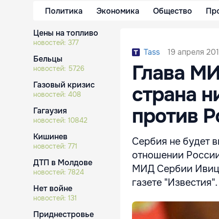
Политика
Экономика
Общество
Пр
Цены на топливо
новостей:
377
19 апреля 201
Tass
Бельцы
Глава МИ
новостей:
5726
Газовый кризис
страна н
новостей:
408
против Р
Гагаузия
новостей:
10842
Кишинев
Сербия не будет в
новостей:
771
отношении России,
ДТП в Молдове
МИД Сербии Ивица
новостей:
7824
газете "Известия".
Нет войне
новостей:
131
Приднестровье