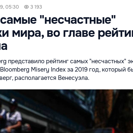
9, 05:30
3 193
самые "несчастные"
и мира, во главе рейти
ла
rg представило рейтинг самых "несчастных" 
Bloomberg Misery Index за 2019 год, который б
верг, располагается Венесуэла.