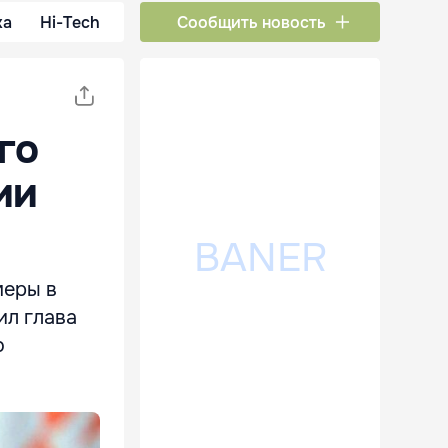
ка
Hi-Tech
Сообщить новость
го
ии
меры в
ил глава
ю