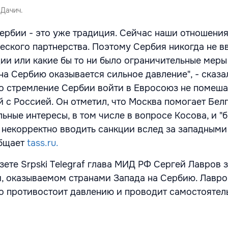
Дачич.
ербии - это уже традиция. Сейчас наши отношения
ческого партнерства. Поэтому Сербия никогда не в
ции или какие бы то ни было ограничительные меры
 на Сербию оказывается сильное давление", - сказал
о стремление Сербии войти в Евросоюз не помеша
 с Россией. Он отметил, что Москва помогает Бел
ьные интересы, в том числе в вопросе Косова, и "б
ь некорректно вводить санкции вслед за западными
общает
tass.ru.
зете
Srpski Telegraf глава МИД РФ Сергей Лавров 
, оказываемом странами Запада на Сербию. Лавро
о противостоит давлению и проводит самостоятел